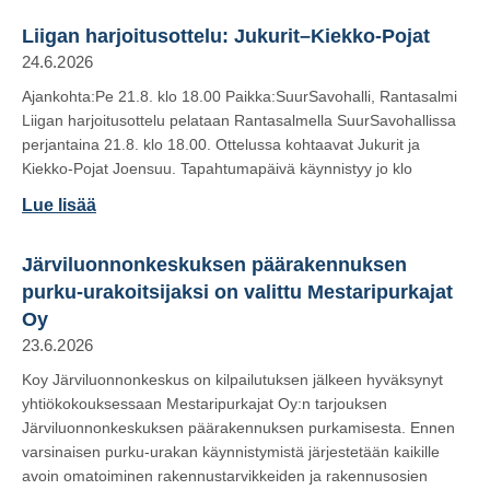
Liigan harjoitusottelu: Jukurit–Kiekko-Pojat
24.6.2026
Ajankohta:Pe 21.8. klo 18.00 Paikka:SuurSavohalli, Rantasalmi
Liigan harjoitusottelu pelataan Rantasalmella SuurSavohallissa
perjantaina 21.8. klo 18.00. Ottelussa kohtaavat Jukurit ja
Kiekko-Pojat Joensuu. Tapahtumapäivä käynnistyy jo klo
Lue lisää
Järviluonnonkeskuksen päärakennuksen
purku-urakoitsijaksi on valittu Mestaripurkajat
Oy
23.6.2026
Koy Järviluonnonkeskus on kilpailutuksen jälkeen hyväksynyt
yhtiökokouksessaan Mestaripurkajat Oy:n tarjouksen
Järviluonnonkeskuksen päärakennuksen purkamisesta. Ennen
varsinaisen purku-urakan käynnistymistä järjestetään kaikille
avoin omatoiminen rakennustarvikkeiden ja rakennusosien