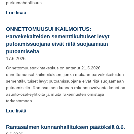
purkumahdollisuus
Lue lisää
ONNETTOMUUSUHKAILMOITUS:
Parvekekaiteiden sementtikuituiset levyt
putoamissuojana eivät riitä suojaamaan
putoamiselta
17.6.2026
Onnettomuustutkintakeskus on antanut 21.5.2026
onnettomuusuhkailmoituksen, jonka mukaan parvekekaiteiden
sementtikuituiset levyt putoamissuojana eivät riitä suojaamaan
putoamiselta. Rantasalmen kunnan rakennusvalvonta kehottaa
asunto-osakeyhtiöitä ja muita rakennusten omistajia
tarkastamaan
Lue lisää
Rantasalmen kunnanhallituksen päätöksiä 8.6.