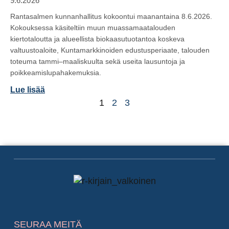
9.6.2026
Rantasalmen kunnanhallitus kokoontui maanantaina 8.6.2026.
Kokouksessa käsiteltiin muun muassamaatalouden
kiertotaloutta ja alueellista biokaasutuotantoa koskeva
valtuustoaloite, Kuntamarkkinoiden edustusperiaate, talouden
toteuma tammi–maaliskuulta sekä useita lausuntoja ja
poikkeamislupahakemuksia.
Lue lisää
1
2
3
SEURAA MEITÄ