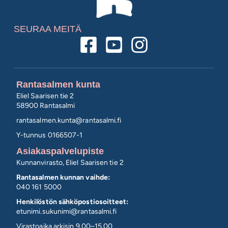
SEURAA MEITÄ
Rantasalmen kunta
Eliel Saarisen tie 2
58900 Rantasalmi
rantasalmen.kunta@
rantasalmi.fi
Y-tunnus 0166507-1
Asiakaspalvelupiste
Kunnanvirasto, Eliel Saarisen tie 2
Rantasalmen kunnan vaihde:
040 161 5000
Henkilöstön sähköpostiosoitteet:
etunimi.sukunimi@rantasalmi.fi
Virastoaika arkisin 9.00–15.00