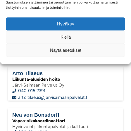
Suostumuksen jättäminen tai peruuttaminen voi vaikuttaa haitallisesti
tiettyihin ominaisuuksiin ja toimintoihin.
Yhtenäiskoulun kenttä
Hyväksy
Koulun liikuntasali
Kiellä
Näytä asetukset
Suunnistaminen
Arto Tilaeus
Liikunta-alueiden hoito
Järvi-Saimaan Palvelut Oy
040 015 2391
arto.tilaeus@jarvisaimaanpalvelut.fi
Nea von Bonsdorff
Vapaa-aikakoordinaattori
Hyvinvointi, liikuntapalvelut ja kulttuuri