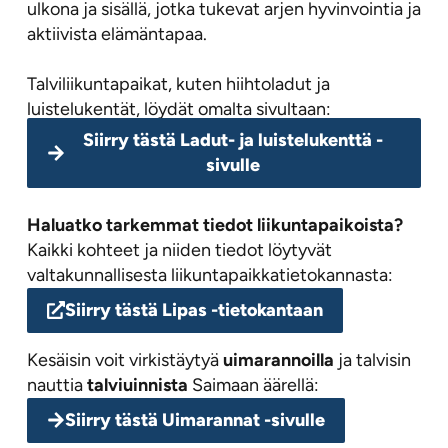
ulkona ja sisällä, jotka tukevat arjen hyvinvointia ja
aktiivista elämäntapaa.
Talviliikuntapaikat, kuten hiihtoladut ja
luistelukentät, löydät omalta sivultaan:
Siirry tästä Ladut- ja luistelukenttä -
sivulle
Haluatko tarkemmat tiedot liikuntapaikoista?
Kaikki kohteet ja niiden tiedot löytyvät
valtakunnallisesta liikuntapaikkatietokannasta:
Siirry tästä Lipas -tietokantaan
Kesäisin voit virkistäytyä
uimarannoilla
ja talvisin
nauttia
talviuinnista
Saimaan äärellä:
Siirry tästä Uimarannat -sivulle