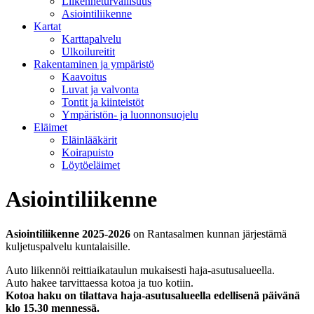
Liikenneturvallisuus
Asiointiliikenne
Kartat
Karttapalvelu
Ulkoilureitit
Rakentaminen ja ympäristö
Kaavoitus
Luvat ja valvonta
Tontit ja kiinteistöt
Ympäristön- ja luonnonsuojelu
Eläimet
Eläinlääkärit
Koirapuisto
Löytöeläimet
Asiointiliikenne
Asiointiliikenne 2025-2026
on Rantasalmen kunnan järjestämä
kuljetuspalvelu kuntalaisille.
Auto liikennöi reittiaikataulun mukaisesti haja-asutusalueella.
Auto hakee tarvittaessa kotoa ja tuo kotiin.
Kotoa haku on tilattava haja-asutusalueella edellisenä päivänä
klo 15.30 mennessä.