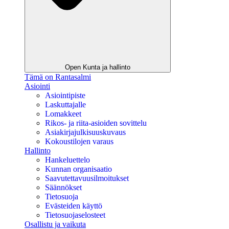
Open Kunta ja hallinto
Tämä on Rantasalmi
Asiointi
Asiointipiste
Laskuttajalle
Lomakkeet
Rikos- ja riita-asioiden sovittelu
Asiakirjajulkisuuskuvaus
Kokoustilojen varaus
Hallinto
Hankeluettelo
Kunnan organisaatio
Saavutettavuusilmoitukset
Säännökset
Tietosuoja
Evästeiden käyttö
Tietosuojaselosteet
Osallistu ja vaikuta