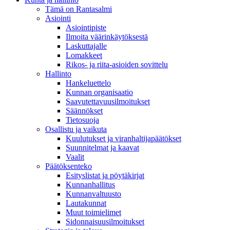
Tämä on Rantasalmi
Asiointi
Asiointipiste
Ilmoita väärinkäytöksestä
Laskuttajalle
Lomakkeet
Rikos- ja riita-asioiden sovittelu
Hallinto
Hankeluettelo
Kunnan organisaatio
Saavutettavuusilmoitukset
Säännökset
Tietosuoja
Osallistu ja vaikuta
Kuulutukset ja viranhaltijapäätökset
Suunnitelmat ja kaavat
Vaalit
Päätöksenteko
Esityslistat ja pöytäkirjat
Kunnanhallitus
Kunnanvaltuusto
Lautakunnat
Muut toimielimet
Sidonnaisuusilmoitukset