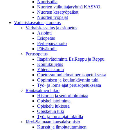
Nuorisotila
Nuorten vaikuttajaryhmä KASVO
Nuorten kesätyöpaikat
Nuorten työpajat
Varhaiskasvatus ja opetus
Varhaiskasvatus ja esiopetus
Asiointi
Esiopetus
Perhepäivähoito
Päiväkodit
Perusopetus
Iltapäivätoiminta EsiReppu ja Reppu
Koulukuljetus
Yhtenäiskoulu
Opetussuunnitelmat perusopetuksessa
Oppimisen ja koulunkäynnin tuki
Työ- ja loma-ajat perusopetuksessa
Rantasalmen lukio
Historiaa ja senioritoimintaa
Opiskelijatoiminta
Opiskelu lukiossa
Opiskelun tuki
Työ- ja loma-ajat lukiolla
Järvi-Saimaan kansalaisopisto
Kurssit ja ilmoittautuminen