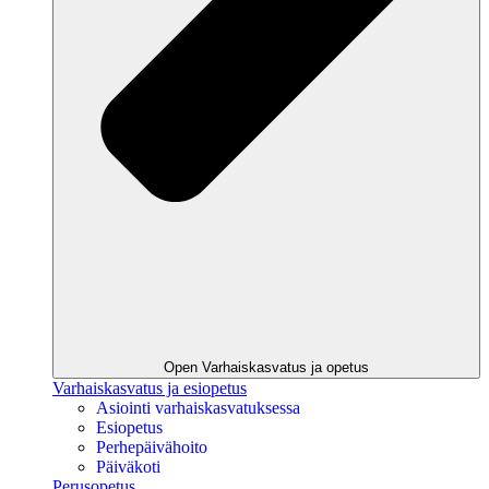
Open Varhaiskasvatus ja opetus
Varhaiskasvatus ja esiopetus
Asiointi varhaiskasvatuksessa
Esiopetus
Perhepäivähoito
Päiväkoti
Perusopetus