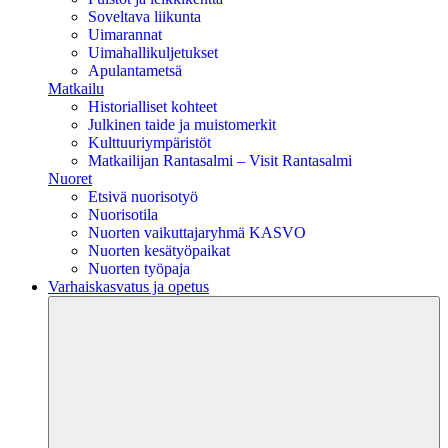
Soveltava liikunta
Uimarannat
Uimahallikuljetukset
Apulantametsä
Matkailu
Historialliset kohteet
Julkinen taide ja muistomerkit
Kulttuuriympäristöt
Matkailijan Rantasalmi – Visit Rantasalmi
Nuoret
Etsivä nuorisotyö
Nuorisotila
Nuorten vaikuttajaryhmä KASVO
Nuorten kesätyöpaikat
Nuorten työpaja
Varhaiskasvatus ja opetus