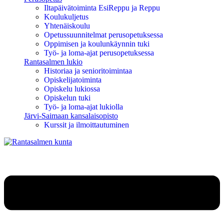
Iltapäivätoiminta EsiReppu ja Reppu
Koulukuljetus
Yhtenäiskoulu
Opetussuunnitelmat perusopetuksessa
Oppimisen ja koulunkäynnin tuki
Työ- ja loma-ajat perusopetuksessa
Rantasalmen lukio
Historiaa ja senioritoimintaa
Opiskelijatoiminta
Opiskelu lukiossa
Opiskelun tuki
Työ- ja loma-ajat lukiolla
Järvi-Saimaan kansalaisopisto
Kurssit ja ilmoittautuminen