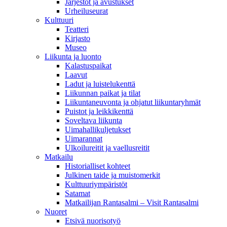
Järjestöt ja avustukset
Urheiluseurat
Kulttuuri
Teatteri
Kirjasto
Museo
Liikunta ja luonto
Kalastuspaikat
Laavut
Ladut ja luistelukenttä
Liikunnan paikat ja tilat
Liikuntaneuvonta ja ohjatut liikuntaryhmät
Puistot ja leikkikenttä
Soveltava liikunta
Uimahallikuljetukset
Uimarannat
Ulkoilureitit ja vaellusreitit
Matkailu
Historialliset kohteet
Julkinen taide ja muistomerkit
Kulttuuriympäristöt
Satamat
Matkailijan Rantasalmi – Visit Rantasalmi
Nuoret
Etsivä nuorisotyö