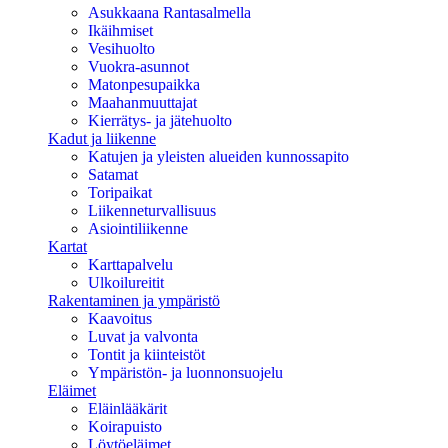
Asukkaana Rantasalmella
Ikäihmiset
Vesihuolto
Vuokra-asunnot
Matonpesupaikka
Maahanmuuttajat
Kierrätys- ja jätehuolto
Kadut ja liikenne
Katujen ja yleisten alueiden kunnossapito
Satamat
Toripaikat
Liikenneturvallisuus
Asiointiliikenne
Kartat
Karttapalvelu
Ulkoilureitit
Rakentaminen ja ympäristö
Kaavoitus
Luvat ja valvonta
Tontit ja kiinteistöt
Ympäristön- ja luonnonsuojelu
Eläimet
Eläinlääkärit
Koirapuisto
Löytöeläimet