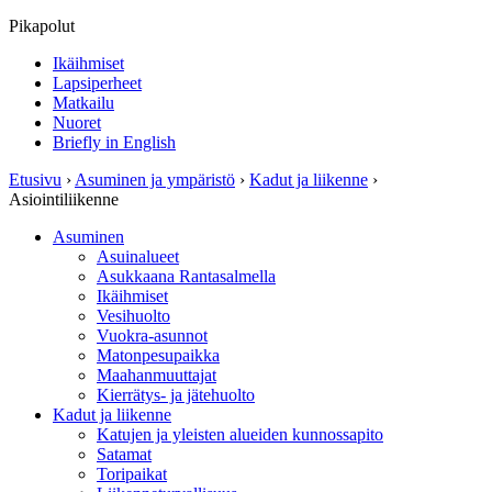
Pikapolut
Ikäihmiset
Lapsiperheet
Matkailu
Nuoret
Briefly in English
Etusivu
›
Asuminen ja ympäristö
›
Kadut ja liikenne
›
Asiointiliikenne
Asuminen
Asuinalueet
Asukkaana Rantasalmella
Ikäihmiset
Vesihuolto
Vuokra-asunnot
Matonpesupaikka
Maahanmuuttajat
Kierrätys- ja jätehuolto
Kadut ja liikenne
Katujen ja yleisten alueiden kunnossapito
Satamat
Toripaikat