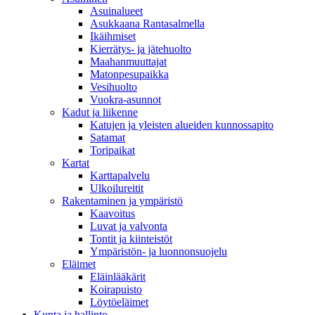
Asuinalueet
Asukkaana Rantasalmella
Ikäihmiset
Kierrätys- ja jätehuolto
Maahanmuuttajat
Matonpesupaikka
Vesihuolto
Vuokra-asunnot
Kadut ja liikenne
Katujen ja yleisten alueiden kunnossapito
Satamat
Toripaikat
Kartat
Karttapalvelu
Ulkoilureitit
Rakentaminen ja ympäristö
Kaavoitus
Luvat ja valvonta
Tontit ja kiinteistöt
Ympäristön- ja luonnonsuojelu
Eläimet
Eläinlääkärit
Koirapuisto
Löytöeläimet
Kunta ja hallinto