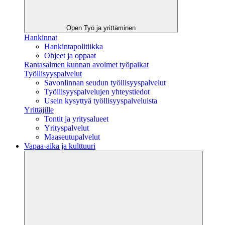
Open Työ ja yrittäminen
Hankinnat
Hankintapolitiikka
Ohjeet ja oppaat
Rantasalmen kunnan avoimet työpaikat
Työllisyyspalvelut
Savonlinnan seudun työllisyyspalvelut
Työllisyyspalvelujen yhteystiedot
Usein kysyttyä työllisyyspalveluista
Yrittäjille
Tontit ja yritysalueet
Yrityspalvelut
Maaseutupalvelut
Vapaa-aika ja kulttuuri