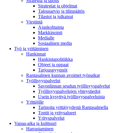
Strategia ja talous
Strategiat ja ohjelmat
Talousarvio ja tilinpäätös
Tilastot ja julkaisut
Viestintä
Ajankohtaista
Markkinointi
Medialle
Sosiaalinen media
Työ ja yrittäminen
Hankinnat
Hankintapolitiikka
Ohjeet ja oppaat
Tarjouspyynnöt
Rantasalmen kunnan avoimet työpaikat
Työllisyyspalvelut
Savonlinnan seudun työllisyyspalvelut
Työllisyyspalvelujen yhteystiedot
Usein kysyttyä työllisyyspalveluista
Yrittäjille
Tarinoita yrittäjyydestä Rantasalmella
Tontit ja yritysalueet
Yrityspalvelut
Vapaa-aika ja kulttuuri
Harrastaminen