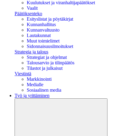
Kuulutukset ja viranhaltijapäätökset
Vaalit
Päätöksenteko
Esityslistat ja pöytäkirjat
Kunnanhallitus
Kunnanvaltuusto
Lautakunnat
Muut toimielimet
Sidonnaisuusilmoitukset
Strategia ja talous
Strategiat ja ohjelmat
Talousarvio ja tilinpäätös
Tilastot ja julkaisut
Viestintä
Markkinointi
Medialle
Sosiaalinen media
Työ ja yrittäminen