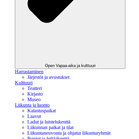
Open Vapaa-aika ja kulttuuri
Harrastaminen
Järjestöt ja avustukset
Kulttuuri
Teatteri
Kirjasto
Museo
Liikunta ja luonto
Kalastuspaikat
Laavut
Ladut ja luistelukenttä
Liikunnan paikat ja tilat
Liikuntaneuvonta ja ohjatut liikuntaryhmät
Puistot ja leikkikenttä