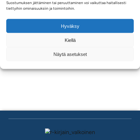
Yrityspalvelut
Suostumuksen jättäminen tai peruuttaminen voi vaikuttaa haitallisesti
tiettyihin ominaisuuksiin ja toimintoihin.
Maaseutupalvelut
Hyväksy
Antero Peiponen
Kiellä
Yrityskoordinaattori
Hallinto
/ Elinvoima
Näytä asetukset
040 161 5048
antero.peiponen@rantasalmi.fi