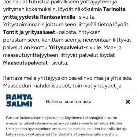
Jos haluat tutustua paikalliseen yrittäjyyteen ja
yritysten kokemuksiin, löydät näkökulmia
Tarinoita
yrittäjyydestä Rantasalmella
-sivulta.
Yritystoiminnan sijoittumiseen liittyvää tietoa löydät
Tontit ja yritysalueet
-osiosta. Yrityksen
perustamiseen, kehittämiseen ja neuvontaan liittyvät
palvelut on koottu
Yrityspalvelut
-sivulle. Maa- ja
maaseutuyrittäjyyteen liittyvät palvelut löydät
Maaseutupalvelut
-sivulta.
Rantasalmella yrittäjyys on osa elinvoimaa ja yhteisöä.
Maaseudun mahdollisuudet, toimivat yhteydet ja
yhteistyöhön perustuva toimintakulttuuri luovat
hyvän ympäristön yritystoiminnalle. Täältä löydät reitit
Hallinnoi suostumusta
tiedon, palvelujen ja mahdollisuuksien äärelle.
Parhaan kokemuksen tarjoamiseksi käytämme teknologioita, kuten
Tarinoita yrittäjyydestä Rantasalmella
evästeitä, tallentaaksemme ja/tai käyttääksemme laitetietoja. Näiden
tekniikoiden hyväksyminen antaa meille mahdollisuuden käsitellä tietoja,
Tontit ja yritysalueet
kuten selauskäyttäytymistä tai yksilöllisiä tunnuksia tällä sivustolla.