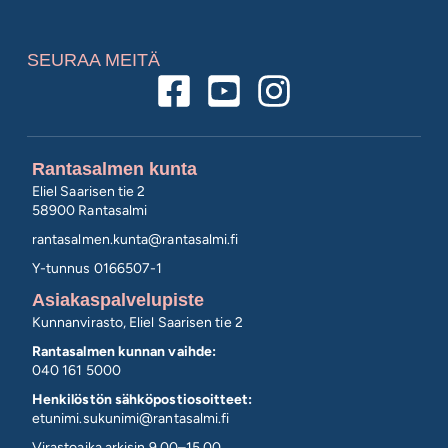
SEURAA MEITÄ
Rantasalmen kunta
Eliel Saarisen tie 2
58900 Rantasalmi
rantasalmen.kunta@
rantasalmi.fi
Y-tunnus 0166507-1
Asiakaspalvelupiste
Kunnanvirasto, Eliel Saarisen tie 2
Rantasalmen kunnan vaihde:
040 161 5000
Henkilöstön sähköpostiosoitteet:
etunimi.sukunimi@rantasalmi.fi
Virastoaika arkisin 9.00–15.00