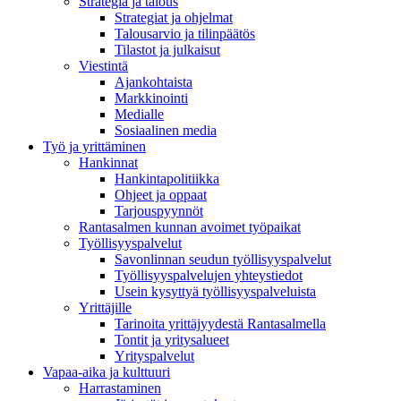
Strategia ja talous
Strategiat ja ohjelmat
Talousarvio ja tilinpäätös
Tilastot ja julkaisut
Viestintä
Ajankohtaista
Markkinointi
Medialle
Sosiaalinen media
Työ ja yrittäminen
Hankinnat
Hankintapolitiikka
Ohjeet ja oppaat
Tarjouspyynnöt
Rantasalmen kunnan avoimet työpaikat
Työllisyyspalvelut
Savonlinnan seudun työllisyyspalvelut
Työllisyyspalvelujen yhteystiedot
Usein kysyttyä työllisyyspalveluista
Yrittäjille
Tarinoita yrittäjyydestä Rantasalmella
Tontit ja yritysalueet
Yrityspalvelut
Vapaa-aika ja kulttuuri
Harrastaminen