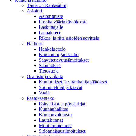
Tämä on Rantasalmi
Asiointi
Asiointipiste
Ilmoita väärinkäytöksestä
Laskuttajalle
Lomakkeet
Rikos- ja riita-asioiden sovittelu
Hallinto
Hankeluettelo
Kunnan organisaatio
Saavutettavuusilmoitukset
Säännökset
Tietosuoja
Osallistu ja vaikuta
Kuulutukset ja viranhaltijapäätökset
Suunnitelmat ja kaavat
Vaalit
Päätöksenteko
Esityslistat ja pöytäkirjat
Kunnanhallitus
Kunnanvaltuusto
Lautakunnat
Muut toimielimet
Sidonnaisuusilmoitukset