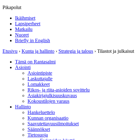
Pikapolut
Ikäihmiset
Lapsiperheet
Matkailu
Nuoret
Briefly in English
Etusivu
›
Kunta ja hallinto
›
Strategia ja talous
›
Tilastot ja julkaisut
Tämä on Rantasalmi
Asiointi
Asiointipiste
Laskuttajalle
Lomakkeet
Rikos- ja riita-asioiden sovittelu
Asiakirjajulkisuuskuvaus
Kokoustilojen varaus
Hallinto
Hankeluettelo
Kunnan organisaatio
Saavutettavuusilmoitukset
Säännökset
Tietosuoja