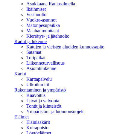
Asukkaana Rantasalmella
Ikäihmiset
Vesihuolto
Vuokra-asunnot
Matonpesupaikka
Maahanmuuttajat
Kierrätys- ja jätehuolto
Kadut ja liikenne
Katujen ja yleisten alueiden kunnossapito
Satamat
Toripaikat
Liikenneturvallisuus
Asiointiliikenne
Kartat
Karttapalvelu
Ulkoilureitit
Rakentaminen ja ympäristö
Kaavoitus
Luvat ja valvonta
Tontit ja kiinteistöt
Ympäristön- ja luonnonsuojelu
Eläimet
Eläinlääkärit
Koirapuisto
Löytöeläimet