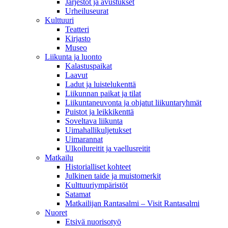
Järjestöt ja avustukset
Urheiluseurat
Kulttuuri
Teatteri
Kirjasto
Museo
Liikunta ja luonto
Kalastuspaikat
Laavut
Ladut ja luistelukenttä
Liikunnan paikat ja tilat
Liikuntaneuvonta ja ohjatut liikuntaryhmät
Puistot ja leikkikenttä
Soveltava liikunta
Uimahallikuljetukset
Uimarannat
Ulkoilureitit ja vaellusreitit
Matkailu
Historialliset kohteet
Julkinen taide ja muistomerkit
Kulttuuriympäristöt
Satamat
Matkailijan Rantasalmi – Visit Rantasalmi
Nuoret
Etsivä nuorisotyö