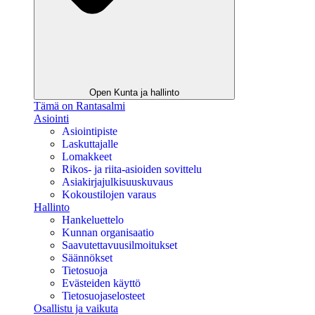
Open Kunta ja hallinto
Tämä on Rantasalmi
Asiointi
Asiointipiste
Laskuttajalle
Lomakkeet
Rikos- ja riita-asioiden sovittelu
Asiakirjajulkisuuskuvaus
Kokoustilojen varaus
Hallinto
Hankeluettelo
Kunnan organisaatio
Saavutettavuusilmoitukset
Säännökset
Tietosuoja
Evästeiden käyttö
Tietosuojaselosteet
Osallistu ja vaikuta