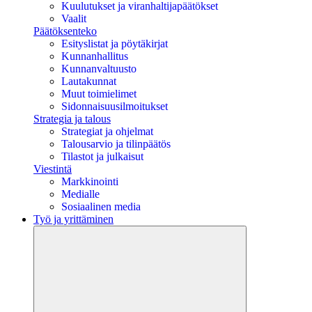
Kuulutukset ja viranhaltijapäätökset
Vaalit
Päätöksenteko
Esityslistat ja pöytäkirjat
Kunnanhallitus
Kunnanvaltuusto
Lautakunnat
Muut toimielimet
Sidonnaisuusilmoitukset
Strategia ja talous
Strategiat ja ohjelmat
Talousarvio ja tilinpäätös
Tilastot ja julkaisut
Viestintä
Markkinointi
Medialle
Sosiaalinen media
Työ ja yrittäminen