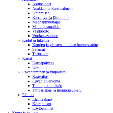
Asuinalueet
Asukkaana Rantasalmella
Ikäihmiset
Kierrätys- ja jätehuolto
Maahanmuuttajat
Matonpesupaikka
Vesihuolto
Vuokra-asunnot
Kadut ja liikenne
Katujen ja yleisten alueiden kunnossapito
Satamat
Toripaikat
Kartat
Karttapalvelu
Ulkoilureitit
Rakentaminen ja ympäristö
Kaavoitus
Luvat ja valvonta
Tontit ja kiinteistöt
Ympäristön- ja luonnonsuojelu
Eläimet
Eläinlääkärit
Koirapuisto
Löytöeläimet
Kunta ja hallinto