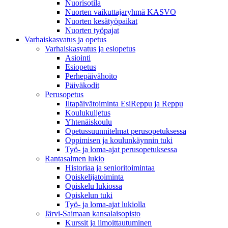
Nuorisotila
Nuorten vaikuttajaryhmä KASVO
Nuorten kesätyöpaikat
Nuorten työpajat
Varhaiskasvatus ja opetus
Varhaiskasvatus ja esiopetus
Asiointi
Esiopetus
Perhepäivähoito
Päiväkodit
Perusopetus
Iltapäivätoiminta EsiReppu ja Reppu
Koulukuljetus
Yhtenäiskoulu
Opetussuunnitelmat perusopetuksessa
Oppimisen ja koulunkäynnin tuki
Työ- ja loma-ajat perusopetuksessa
Rantasalmen lukio
Historiaa ja senioritoimintaa
Opiskelijatoiminta
Opiskelu lukiossa
Opiskelun tuki
Työ- ja loma-ajat lukiolla
Järvi-Saimaan kansalaisopisto
Kurssit ja ilmoittautuminen