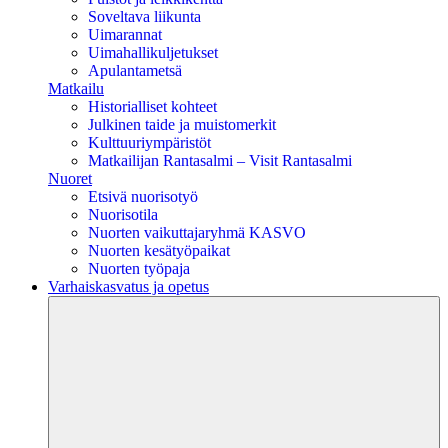
Soveltava liikunta
Uimarannat
Uimahallikuljetukset
Apulantametsä
Matkailu
Historialliset kohteet
Julkinen taide ja muistomerkit
Kulttuuriympäristöt
Matkailijan Rantasalmi – Visit Rantasalmi
Nuoret
Etsivä nuorisotyö
Nuorisotila
Nuorten vaikuttajaryhmä KASVO
Nuorten kesätyöpaikat
Nuorten työpaja
Varhaiskasvatus ja opetus