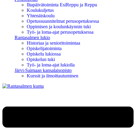
Iltapäivätoiminta EsiReppu ja Reppu
Koulukuljetus
Yhtenäiskoulu
Opetussuunnitelmat perusopetuksessa
Oppimisen ja koulunkäynnin tuki
Työ- ja loma-ajat perusopetuksessa
Rantasalmen lukio
Historiaa ja senioritoimintaa
Opiskelijatoiminta
Opiskelu lukiossa
Opiskelun tuki
Työ- ja loma-ajat lukiolla
Järvi-Saimaan kansalaisopisto
Kurssit ja ilmoittautuminen