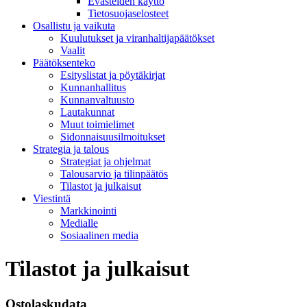
Evästeiden käyttö
Tietosuojaselosteet
Osallistu ja vaikuta
Kuulutukset ja viranhaltijapäätökset
Vaalit
Päätöksenteko
Esityslistat ja pöytäkirjat
Kunnanhallitus
Kunnanvaltuusto
Lautakunnat
Muut toimielimet
Sidonnaisuusilmoitukset
Strategia ja talous
Strategiat ja ohjelmat
Talousarvio ja tilinpäätös
Tilastot ja julkaisut
Viestintä
Markkinointi
Medialle
Sosiaalinen media
Tilastot ja julkaisut
Ostolaskudata