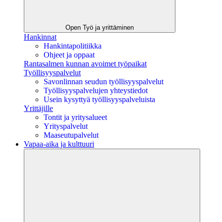
Open Työ ja yrittäminen
Hankinnat
Hankintapolitiikka
Ohjeet ja oppaat
Rantasalmen kunnan avoimet työpaikat
Työllisyyspalvelut
Savonlinnan seudun työllisyyspalvelut
Työllisyyspalvelujen yhteystiedot
Usein kysyttyä työllisyyspalveluista
Yrittäjille
Tontit ja yritysalueet
Yrityspalvelut
Maaseutupalvelut
Vapaa-aika ja kulttuuri