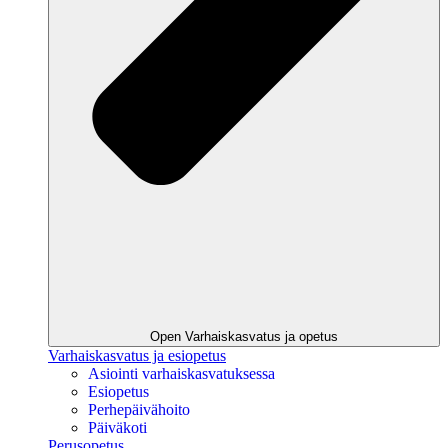
Open Varhaiskasvatus ja opetus
Varhaiskasvatus ja esiopetus
Asiointi varhaiskasvatuksessa
Esiopetus
Perhepäivähoito
Päiväkoti
Perusopetus