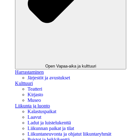
Open Vapaa-aika ja kulttuuri
Harrastaminen
Järjestöt ja avustukset
Kulttuuri
Teatteri
Kirjasto
Museo
Liikunta ja luonto
Kalastuspaikat
Laavut
Ladut ja luistelukenttä
Liikunnan paikat ja tilat
Liikuntaneuvonta ja ohjatut liikuntaryhmät
Puistot ja leikkikenttä