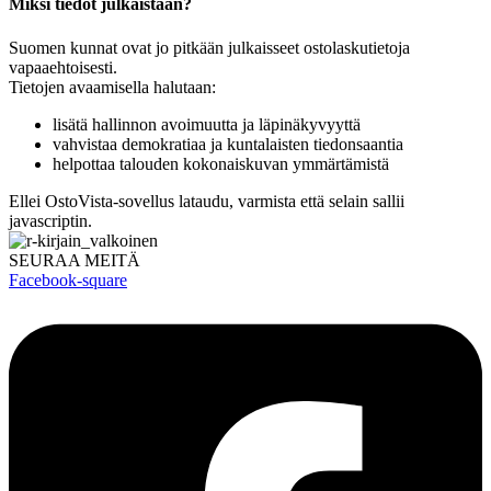
Miksi tiedot julkaistaan?
Suomen kunnat ovat jo pitkään julkaisseet ostolaskutietoja
vapaaehtoisesti.
Tietojen avaamisella halutaan:
lisätä hallinnon avoimuutta ja läpinäkyvyyttä
vahvistaa demokratiaa ja kuntalaisten tiedonsaantia
helpottaa talouden kokonaiskuvan ymmärtämistä
Ellei OstoVista-sovellus lataudu, varmista että selain sallii
javascriptin.
SEURAA MEITÄ
Facebook-square