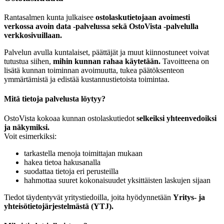
Rantasalmen kunta julkaisee
ostolaskutietojaan avoimesti
verkossa avoin data -palvelussa sekä OstoVista -palvelulla
verkkosivuillaan.
Palvelun avulla kuntalaiset, päättäjät ja muut kiinnostuneet voivat
tutustua siihen,
mihin kunnan rahaa käytetään.
Tavoitteena on
lisätä kunnan toiminnan avoimuutta, tukea päätöksenteon
ymmärtämistä ja edistää kustannustietoista toimintaa.
Mitä tietoja palvelusta löytyy?
OstoVista kokoaa kunnan ostolaskutiedot
selkeiksi yhteenvedoiksi
ja näkymiksi.
Voit esimerkiksi:
tarkastella menoja toimittajan mukaan
hakea tietoa hakusanalla
suodattaa tietoja eri perusteilla
hahmottaa suuret kokonaisuudet yksittäisten laskujen sijaan
Tiedot täydentyvät yritystiedoilla, joita hyödynnetään
Yritys- ja
yhteisötietojärjestelmästä (YTJ).