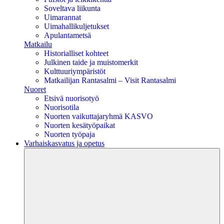
Soveltava liikunta
Uimarannat
Uimahallikuljetukset
Apulantametsä
Matkailu
Historialliset kohteet
Julkinen taide ja muistomerkit
Kulttuuriympäristöt
Matkailijan Rantasalmi – Visit Rantasalmi
Nuoret
Etsivä nuorisotyö
Nuorisotila
Nuorten vaikuttajaryhmä KASVO
Nuorten kesätyöpaikat
Nuorten työpaja
Varhaiskasvatus ja opetus