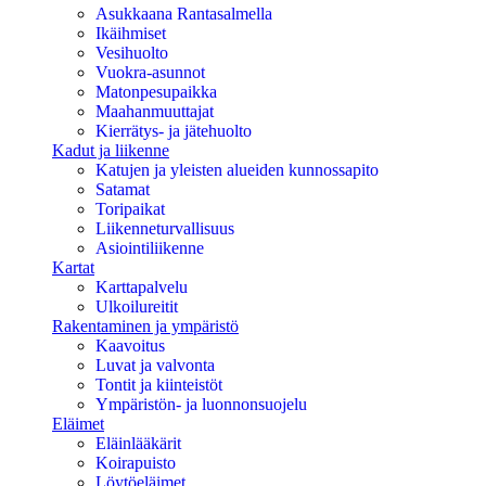
Asukkaana Rantasalmella
Ikäihmiset
Vesihuolto
Vuokra-asunnot
Matonpesupaikka
Maahanmuuttajat
Kierrätys- ja jätehuolto
Kadut ja liikenne
Katujen ja yleisten alueiden kunnossapito
Satamat
Toripaikat
Liikenneturvallisuus
Asiointiliikenne
Kartat
Karttapalvelu
Ulkoilureitit
Rakentaminen ja ympäristö
Kaavoitus
Luvat ja valvonta
Tontit ja kiinteistöt
Ympäristön- ja luonnonsuojelu
Eläimet
Eläinlääkärit
Koirapuisto
Löytöeläimet