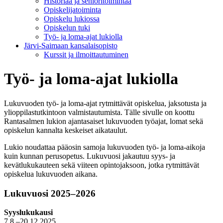
Historiaa ja senioritoimintaa
Opiskelijatoiminta
Opiskelu lukiossa
Opiskelun tuki
Työ- ja loma-ajat lukiolla
Järvi-Saimaan kansalaisopisto
Kurssit ja ilmoittautuminen
Työ- ja loma-ajat lukiolla
Lukuvuoden työ- ja loma-ajat rytmittävät opiskelua, jaksotusta ja
ylioppilastutkintoon valmistautumista. Tälle sivulle on koottu
Rantasalmen lukion ajantasaiset lukuvuoden työajat, lomat sekä
opiskelun kannalta keskeiset aikataulut.
Lukio noudattaa pääosin samoja lukuvuoden työ- ja loma-aikoja
kuin kunnan perusopetus. Lukuvuosi jakautuu syys- ja
kevätlukukauteen sekä viiteen opintojaksoon, jotka rytmittävät
opiskelua lukuvuoden aikana.
Lukuvuosi 2025–2026
Syyslukukausi
7.8.–20.12.2025