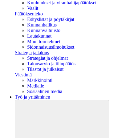
Kuulutukset ja viranhaltijapäätökset
Vaalit
Päätöksenteko
Esityslistat ja pöytäkirjat
Kunnanhallitus
Kunnanvaltuusto
Lautakunnat
Muut toimielimet
Sidonnaisuusilmoitukset
Strategia ja talous
Strategiat ja ohjelmat
Talousarvio ja tilinpäätös
Tilastot ja julkaisut
Viestintä
Markkinointi
Medialle
Sosiaalinen media
Työ ja yrittäminen