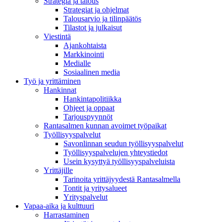
Strategia ja talous
Strategiat ja ohjelmat
Talousarvio ja tilinpäätös
Tilastot ja julkaisut
Viestintä
Ajankohtaista
Markkinointi
Medialle
Sosiaalinen media
Työ ja yrittäminen
Hankinnat
Hankintapolitiikka
Ohjeet ja oppaat
Tarjouspyynnöt
Rantasalmen kunnan avoimet työpaikat
Työllisyyspalvelut
Savonlinnan seudun työllisyyspalvelut
Työllisyyspalvelujen yhteystiedot
Usein kysyttyä työllisyyspalveluista
Yrittäjille
Tarinoita yrittäjyydestä Rantasalmella
Tontit ja yritysalueet
Yrityspalvelut
Vapaa-aika ja kulttuuri
Harrastaminen