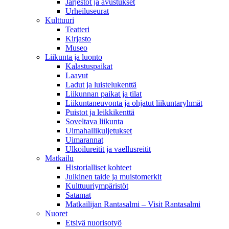
Järjestöt ja avustukset
Urheiluseurat
Kulttuuri
Teatteri
Kirjasto
Museo
Liikunta ja luonto
Kalastuspaikat
Laavut
Ladut ja luistelukenttä
Liikunnan paikat ja tilat
Liikuntaneuvonta ja ohjatut liikuntaryhmät
Puistot ja leikkikenttä
Soveltava liikunta
Uimahallikuljetukset
Uimarannat
Ulkoilureitit ja vaellusreitit
Matkailu
Historialliset kohteet
Julkinen taide ja muistomerkit
Kulttuuriympäristöt
Satamat
Matkailijan Rantasalmi – Visit Rantasalmi
Nuoret
Etsivä nuorisotyö