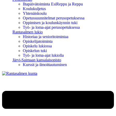
Iltapäivätoiminta EsiReppu ja Reppu
Koulukuljetus
Yhtenäiskoulu
Opetussuunnitelmat perusopetuksessa
Oppimisen ja koulunkäynnin tuki
Työ- ja loma-ajat perusopetuksessa
Rantasalmen lukio
Historiaa ja senioritoimintaa
Opiskelijatoiminta
Opiskelu lukiossa
Opiskelun tuki
Työ- ja loma-ajat lukiolla
Järvi-Saimaan kansalaisopisto
Kurssit ja ilmoittautuminen