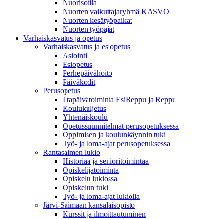
Nuorisotila
Nuorten vaikuttajaryhmä KASVO
Nuorten kesätyöpaikat
Nuorten työpajat
Varhaiskasvatus ja opetus
Varhaiskasvatus ja esiopetus
Asiointi
Esiopetus
Perhepäivähoito
Päiväkodit
Perusopetus
Iltapäivätoiminta EsiReppu ja Reppu
Koulukuljetus
Yhtenäiskoulu
Opetussuunnitelmat perusopetuksessa
Oppimisen ja koulunkäynnin tuki
Työ- ja loma-ajat perusopetuksessa
Rantasalmen lukio
Historiaa ja senioritoimintaa
Opiskelijatoiminta
Opiskelu lukiossa
Opiskelun tuki
Työ- ja loma-ajat lukiolla
Järvi-Saimaan kansalaisopisto
Kurssit ja ilmoittautuminen