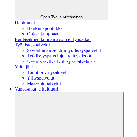
Open Työ ja yrittäminen
Hankinnat
Hankintapolitiikka
Ohjeet ja oppaat
Rantasalmen kunnan avoimet työpaikat
Työllisyyspalvelut
Savonlinnan seudun työllisyyspalvelut
Työllisyyspalvelujen yhteystiedot
Usein kysyttyä työllisyyspalveluista
Yrittäjille
Tontit ja yritysalueet
Yrityspalvelut
Maaseutupalvelut
Vapaa-aika ja kulttuuri