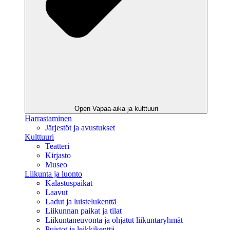
Open Vapaa-aika ja kulttuuri
Harrastaminen
Järjestöt ja avustukset
Kulttuuri
Teatteri
Kirjasto
Museo
Liikunta ja luonto
Kalastuspaikat
Laavut
Ladut ja luistelukenttä
Liikunnan paikat ja tilat
Liikuntaneuvonta ja ohjatut liikuntaryhmät
Puistot ja leikkikenttä