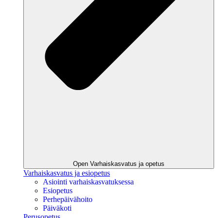
Open Varhaiskasvatus ja opetus
Varhaiskasvatus ja esiopetus
Asiointi varhaiskasvatuksessa
Esiopetus
Perhepäivähoito
Päiväkoti
Perusopetus