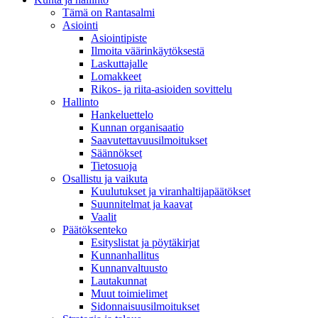
Tämä on Rantasalmi
Asiointi
Asiointipiste
Ilmoita väärinkäytöksestä
Laskuttajalle
Lomakkeet
Rikos- ja riita-asioiden sovittelu
Hallinto
Hankeluettelo
Kunnan organisaatio
Saavutettavuusilmoitukset
Säännökset
Tietosuoja
Osallistu ja vaikuta
Kuulutukset ja viranhaltijapäätökset
Suunnitelmat ja kaavat
Vaalit
Päätöksenteko
Esityslistat ja pöytäkirjat
Kunnanhallitus
Kunnanvaltuusto
Lautakunnat
Muut toimielimet
Sidonnaisuusilmoitukset