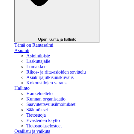
Open Kunta ja hallinto
Tämä on Rantasalmi
Asiointi
Asiointipiste
Laskuttajalle
Lomakkeet
Rikos- ja riita-asioiden sovittelu
Asiakirjajulkisuuskuvaus
Kokoustilojen varaus
Hallinto
Hankeluettelo
Kunnan organisaatio
Saavutettavuusilmoitukset
Säännökset
Tietosuoja
Evästeiden käyttö
Tietosuojaselosteet
Osallistu ja vaikuta