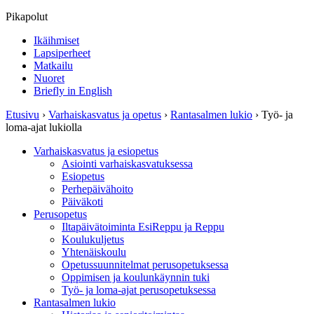
Pikapolut
Ikäihmiset
Lapsiperheet
Matkailu
Nuoret
Briefly in English
Etusivu
›
Varhaiskasvatus ja opetus
›
Rantasalmen lukio
›
Työ- ja
loma-ajat lukiolla
Varhaiskasvatus ja esiopetus
Asiointi varhaiskasvatuksessa
Esiopetus
Perhepäivähoito
Päiväkoti
Perusopetus
Iltapäivätoiminta EsiReppu ja Reppu
Koulukuljetus
Yhtenäiskoulu
Opetussuunnitelmat perusopetuksessa
Oppimisen ja koulunkäynnin tuki
Työ- ja loma-ajat perusopetuksessa
Rantasalmen lukio