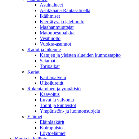
Asuinalueet
Asukkaana Rantasalmella
Ikäihmiset
Kierrätys- ja jätehuolto
Maahanmuuttajat
Matonpesupaikka
Vesihuolto
Vuokra-asunnot
Kadut ja liikenne
Katujen ja yleisten alueiden kunnossapito
Satamat
Toripaikat
Kartat
Karttapalvelu
Ulkoilureitit
Rakentaminen ja ympäristö
Kaavoitus
Luvat ja valvonta
Tontit ja kiinteistöt
Ympäristön- ja luonnonsuojelu
Eläimet
Eläinlääkärit
Koirapuisto
Löytöeläimet
Kunta ja hallinto