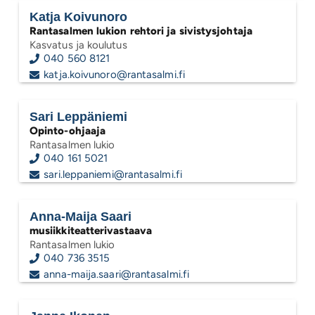
Katja Koivunoro
Rantasalmen lukion rehtori ja sivistysjohtaja
Kasvatus ja koulutus
040 560 8121
katja.koivunoro@rantasalmi.fi
Sari Leppäniemi
Opinto-ohjaaja
Rantasalmen lukio
040 161 5021
sari.leppaniemi@rantasalmi.fi
Anna-Maija Saari
musiikkiteatterivastaava
Rantasalmen lukio
040 736 3515
anna-maija.saari@rantasalmi.fi