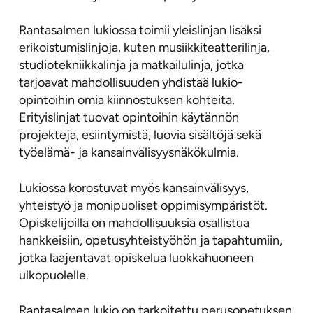
Rantasalmen lukiossa toimii yleislinjan lisäksi
erikoistumislinjoja, kuten musiikkiteatterilinja,
studiotekniikkalinja ja matkailulinja, jotka
tarjoavat mahdollisuuden yhdistää lukio-
opintoihin omia kiinnostuksen kohteita.
Erityislinjat tuovat opintoihin käytännön
projekteja, esiintymistä, luovia sisältöjä sekä
työelämä- ja kansainvälisyysnäkökulmia.
Lukiossa korostuvat myös kansainvälisyys,
yhteistyö ja monipuoliset oppimisympäristöt.
Opiskelijoilla on mahdollisuuksia osallistua
hankkeisiin, opetusyhteistyöhön ja tapahtumiin,
jotka laajentavat opiskelua luokkahuoneen
ulkopuolelle.
Rantasalmen lukio on tarkoitettu perusopetuksen