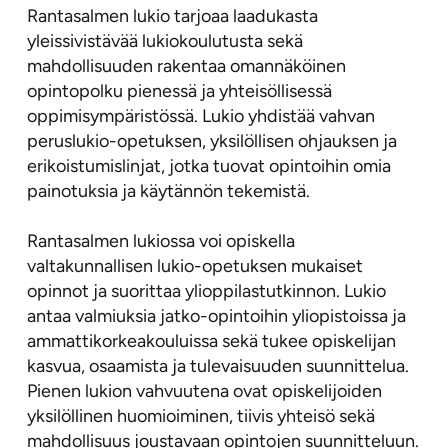
Rantasalmen lukio tarjoaa laadukasta
yleissivistävää lukiokoulutusta sekä
mahdollisuuden rakentaa omannäköinen
opintopolku pienessä ja yhteisöllisessä
oppimisympäristössä. Lukio yhdistää vahvan
peruslukio-opetuksen, yksilöllisen ohjauksen ja
erikoistumislinjat, jotka tuovat opintoihin omia
painotuksia ja käytännön tekemistä.
Rantasalmen lukiossa voi opiskella
valtakunnallisen lukio-opetuksen mukaiset
opinnot ja suorittaa ylioppilastutkinnon. Lukio
antaa valmiuksia jatko-opintoihin yliopistoissa ja
ammattikorkeakouluissa sekä tukee opiskelijan
kasvua, osaamista ja tulevaisuuden suunnittelua.
Pienen lukion vahvuutena ovat opiskelijoiden
yksilöllinen huomioiminen, tiivis yhteisö sekä
mahdollisuus joustavaan opintojen suunnitteluun.