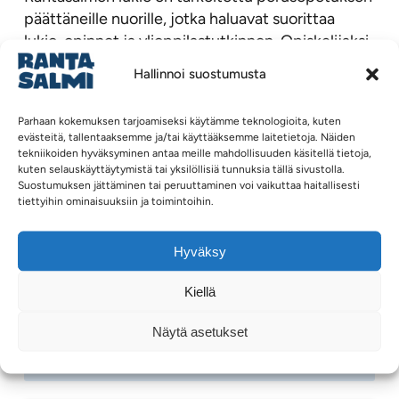
päättäneille nuorille, jotka haluavat suorittaa
lukio-opinnot ja ylioppilastutkinnon. Opiskelijaksi
haetaan valtakunnallisen yhteishaun kautta
Hallinnoi suostumusta
Opintopolussa. Lisäksi lukiossa on käytössä
jatkuva haku.
Parhaan kokemuksen tarjoamiseksi käytämme teknologioita, kuten
evästeitä, tallentaaksemme ja/tai käyttääksemme laitetietoja. Näiden
Rantasalmen lukion vahvuuksia ovat yhteisöllinen
tekniikoiden hyväksyminen antaa meille mahdollisuuden käsitellä tietoja,
kuten selauskäyttäytymistä tai yksilöllisiä tunnuksia tällä sivustolla.
ilmapiiri, opiskelijoiden hyvä ohjaus sekä
Suostumuksen jättäminen tai peruuttaminen voi vaikuttaa haitallisesti
mahdollisuus rakentaa omia kiinnostuksen
tiettyihin ominaisuuksiin ja toimintoihin.
kohteita tukeva opintopolku. Pienessä lukiossa
opiskelija tulee kohdatuksi yksilönä, ja opiskelu
Hyväksy
yhdistää tavoitteellisen työskentelyn sekä
aktiivisen opiskelijakulttuurin.
Kiellä
Näytä asetukset
Lukioon hakeminen