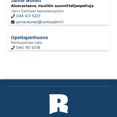
Janne Ikonen
Aluevastaava, musiikin suunnittelijaopettaja
Järvi-Saimaan kansalaisopisto
044 417 5227
janne.ikonen@rantasalmi.fi
Opettajainhuone
Rantasalmen lukio
040 161 5018