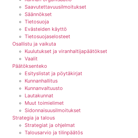
Saavutettavuusilmoitukset
Säännökset
Tietosuoja
Evästeiden käyttö
Tietosuojaselosteet
Osallistu ja vaikuta
Kuulutukset ja viranhaltijapäätökset
Vaalit
Päätöksenteko
Esityslistat ja pöytäkirjat
Kunnanhallitus
Kunnanvaltuusto
Lautakunnat
Muut toimielimet
Sidonnaisuusilmoitukset
Strategia ja talous
Strategiat ja ohjelmat
Talousarvio ja tilinpäätös