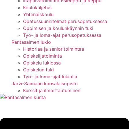
Iltapäivätoiminta EsiReppu ja Reppu
Koulukuljetus
Yhtenäiskoulu
Opetussuunnitelmat perusopetuksessa
Oppimisen ja koulunkäynnin tuki
Työ- ja loma-ajat perusopetuksessa
Rantasalmen lukio
Historiaa ja senioritoimintaa
Opiskelijatoiminta
Opiskelu lukiossa
Opiskelun tuki
Työ- ja loma-ajat lukiolla
Järvi-Saimaan kansalaisopisto
Kurssit ja ilmoittautuminen