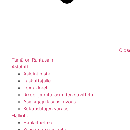
Close
Tämä on Rantasalmi
Asiointi
Asiointipiste
Laskuttajalle
Lomakkeet
Rikos- ja riita-asioiden sovittelu
Asiakirjajulkisuuskuvaus
Kokoustilojen varaus
Hallinto
Hankeluettelo
Kunnan organisaatio