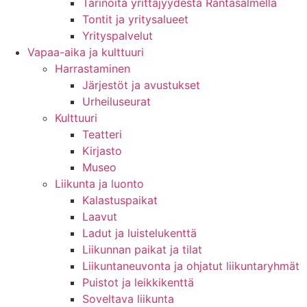
Tarinoita yrittäjyydestä Rantasalmella
Tontit ja yritysalueet
Yrityspalvelut
Vapaa-aika ja kulttuuri
Harrastaminen
Järjestöt ja avustukset
Urheiluseurat
Kulttuuri
Teatteri
Kirjasto
Museo
Liikunta ja luonto
Kalastuspaikat
Laavut
Ladut ja luistelukenttä
Liikunnan paikat ja tilat
Liikuntaneuvonta ja ohjatut liikuntaryhmät
Puistot ja leikkikenttä
Soveltava liikunta