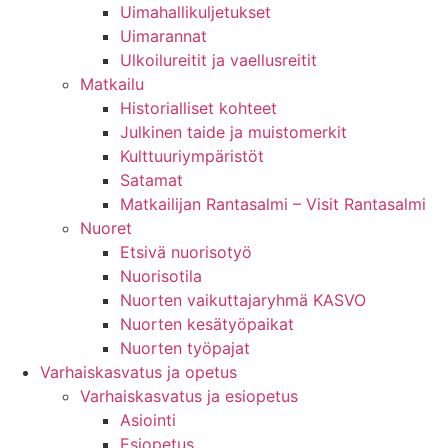
Uimahallikuljetukset
Uimarannat
Ulkoilureitit ja vaellusreitit
Matkailu
Historialliset kohteet
Julkinen taide ja muistomerkit
Kulttuuriympäristöt
Satamat
Matkailijan Rantasalmi – Visit Rantasalmi
Nuoret
Etsivä nuorisotyö
Nuorisotila
Nuorten vaikuttajaryhmä KASVO
Nuorten kesätyöpaikat
Nuorten työpajat
Varhaiskasvatus ja opetus
Varhaiskasvatus ja esiopetus
Asiointi
Esiopetus