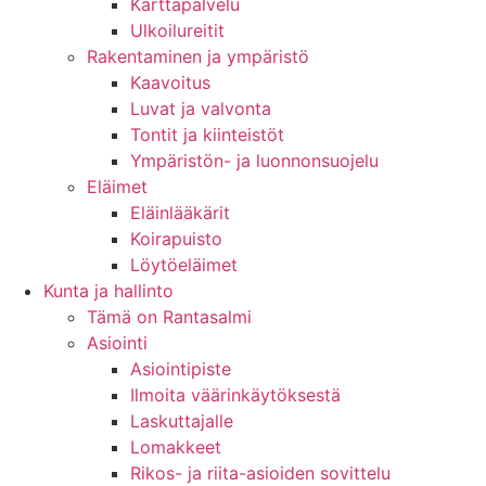
Karttapalvelu
Ulkoilureitit
Rakentaminen ja ympäristö
Kaavoitus
Luvat ja valvonta
Tontit ja kiinteistöt
Ympäristön- ja luonnonsuojelu
Eläimet
Eläinlääkärit
Koirapuisto
Löytöeläimet
Kunta ja hallinto
Tämä on Rantasalmi
Asiointi
Asiointipiste
Ilmoita väärinkäytöksestä
Laskuttajalle
Lomakkeet
Rikos- ja riita-asioiden sovittelu