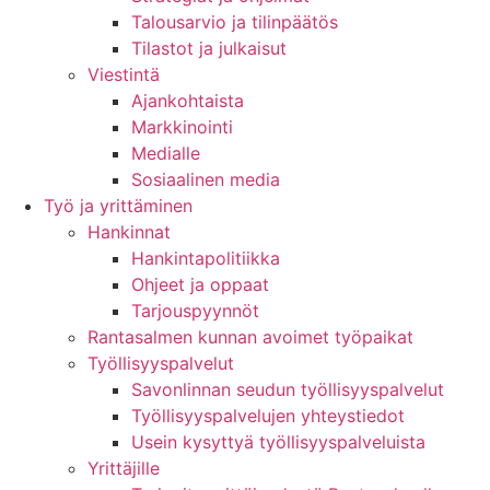
Talousarvio ja tilinpäätös
Tilastot ja julkaisut
Viestintä
Ajankohtaista
Markkinointi
Medialle
Sosiaalinen media
Työ ja yrittäminen
Hankinnat
Hankintapolitiikka
Ohjeet ja oppaat
Tarjouspyynnöt
Rantasalmen kunnan avoimet työpaikat
Työllisyyspalvelut
Savonlinnan seudun työllisyyspalvelut
Työllisyyspalvelujen yhteystiedot
Usein kysyttyä työllisyyspalveluista
Yrittäjille