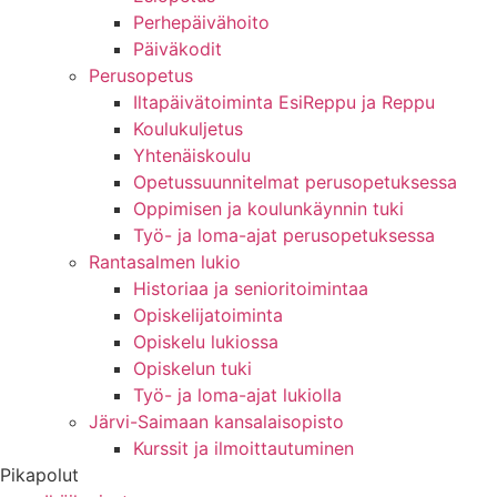
Perhepäivähoito
Päiväkodit
Perusopetus
Iltapäivätoiminta EsiReppu ja Reppu
Koulukuljetus
Yhtenäiskoulu
Opetussuunnitelmat perusopetuksessa
Oppimisen ja koulunkäynnin tuki
Työ- ja loma-ajat perusopetuksessa
Rantasalmen lukio
Historiaa ja senioritoimintaa
Opiskelijatoiminta
Opiskelu lukiossa
Opiskelun tuki
Työ- ja loma-ajat lukiolla
Järvi-Saimaan kansalaisopisto
Kurssit ja ilmoittautuminen
Pikapolut