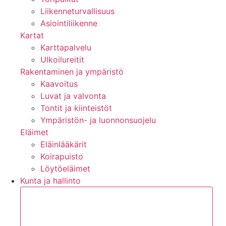
Liikenneturvallisuus
Asiointiliikenne
Kartat
Karttapalvelu
Ulkoilureitit
Rakentaminen ja ympäristö
Kaavoitus
Luvat ja valvonta
Tontit ja kiinteistöt
Ympäristön- ja luonnonsuojelu
Eläimet
Eläinlääkärit
Koirapuisto
Löytöeläimet
Kunta ja hallinto