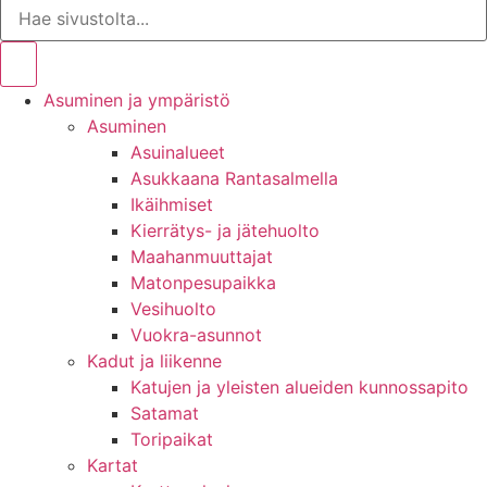
Asuminen ja ympäristö
Asuminen
Asuinalueet
Asukkaana Rantasalmella
Ikäihmiset
Kierrätys- ja jätehuolto
Maahanmuuttajat
Matonpesupaikka
Vesihuolto
Vuokra-asunnot
Kadut ja liikenne
Katujen ja yleisten alueiden kunnossapito
Satamat
Toripaikat
Kartat