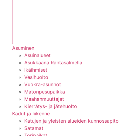
Asuminen
Asuinalueet
Asukkaana Rantasalmella
Ikäihmiset
Vesihuolto
Vuokra-asunnot
Matonpesupaikka
Maahanmuuttajat
Kierrätys- ja jätehuolto
Kadut ja liikenne
Katujen ja yleisten alueiden kunnossapito
Satamat
Toripaikat