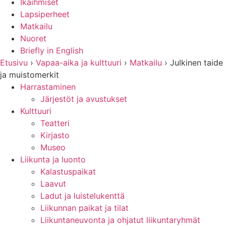
Ikäihmiset
Lapsiperheet
Matkailu
Nuoret
Briefly in English
Etusivu
›
Vapaa-aika ja kulttuuri
›
Matkailu
›
Julkinen taide
ja muistomerkit
Harrastaminen
Järjestöt ja avustukset
Kulttuuri
Teatteri
Kirjasto
Museo
Liikunta ja luonto
Kalastuspaikat
Laavut
Ladut ja luistelukenttä
Liikunnan paikat ja tilat
Liikuntaneuvonta ja ohjatut liikuntaryhmät