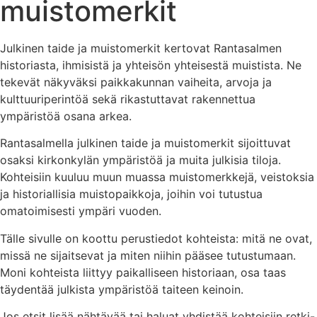
muistomerkit
Julkinen taide ja muistomerkit kertovat Rantasalmen
historiasta, ihmisistä ja yhteisön yhteisestä muistista. Ne
tekevät näkyväksi paikkakunnan vaiheita, arvoja ja
kulttuuriperintöä sekä rikastuttavat rakennettua
ympäristöä osana arkea.
Rantasalmella julkinen taide ja muistomerkit sijoittuvat
osaksi kirkonkylän ympäristöä ja muita julkisia tiloja.
Kohteisiin kuuluu muun muassa muistomerkkejä, veistoksia
ja historiallisia muistopaikkoja, joihin voi tutustua
omatoimisesti ympäri vuoden.
Tälle sivulle on koottu perustiedot kohteista: mitä ne ovat,
missä ne sijaitsevat ja miten niihin pääsee tutustumaan.
Moni kohteista liittyy paikalliseen historiaan, osa taas
täydentää julkista ympäristöä taiteen keinoin.
Jos etsit lisää nähtävää tai haluat yhdistää kohteisiin retki-