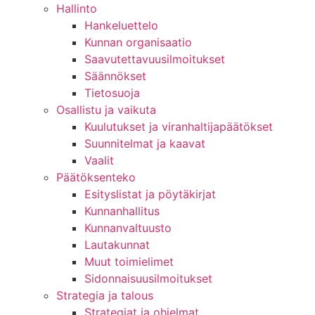
Hallinto
Hankeluettelo
Kunnan organisaatio
Saavutettavuusilmoitukset
Säännökset
Tietosuoja
Osallistu ja vaikuta
Kuulutukset ja viranhaltijapäätökset
Suunnitelmat ja kaavat
Vaalit
Päätöksenteko
Esityslistat ja pöytäkirjat
Kunnanhallitus
Kunnanvaltuusto
Lautakunnat
Muut toimielimet
Sidonnaisuusilmoitukset
Strategia ja talous
Strategiat ja ohjelmat