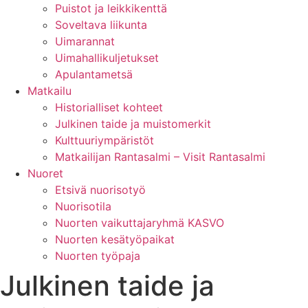
Puistot ja leikkikenttä
Soveltava liikunta
Uimarannat
Uimahallikuljetukset
Apulantametsä
Matkailu
Historialliset kohteet
Julkinen taide ja muistomerkit
Kulttuuriympäristöt
Matkailijan Rantasalmi – Visit Rantasalmi
Nuoret
Etsivä nuorisotyö
Nuorisotila
Nuorten vaikuttajaryhmä KASVO
Nuorten kesätyöpaikat
Nuorten työpaja
Julkinen taide ja