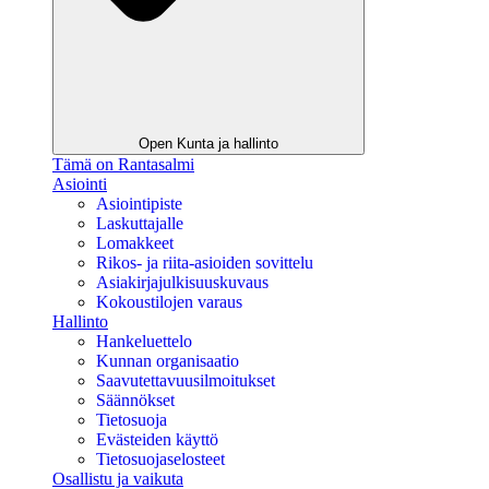
Open Kunta ja hallinto
Tämä on Rantasalmi
Asiointi
Asiointipiste
Laskuttajalle
Lomakkeet
Rikos- ja riita-asioiden sovittelu
Asiakirjajulkisuuskuvaus
Kokoustilojen varaus
Hallinto
Hankeluettelo
Kunnan organisaatio
Saavutettavuusilmoitukset
Säännökset
Tietosuoja
Evästeiden käyttö
Tietosuojaselosteet
Osallistu ja vaikuta