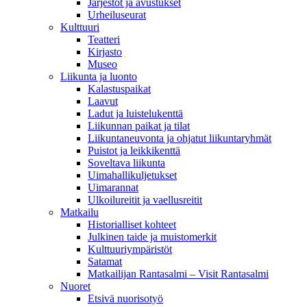
Järjestöt ja avustukset
Urheiluseurat
Kulttuuri
Teatteri
Kirjasto
Museo
Liikunta ja luonto
Kalastuspaikat
Laavut
Ladut ja luistelukenttä
Liikunnan paikat ja tilat
Liikuntaneuvonta ja ohjatut liikuntaryhmät
Puistot ja leikkikenttä
Soveltava liikunta
Uimahallikuljetukset
Uimarannat
Ulkoilureitit ja vaellusreitit
Matkailu
Historialliset kohteet
Julkinen taide ja muistomerkit
Kulttuuriympäristöt
Satamat
Matkailijan Rantasalmi – Visit Rantasalmi
Nuoret
Etsivä nuorisotyö