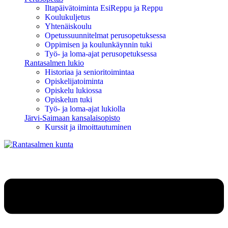
Iltapäivätoiminta EsiReppu ja Reppu
Koulukuljetus
Yhtenäiskoulu
Opetussuunnitelmat perusopetuksessa
Oppimisen ja koulunkäynnin tuki
Työ- ja loma-ajat perusopetuksessa
Rantasalmen lukio
Historiaa ja senioritoimintaa
Opiskelijatoiminta
Opiskelu lukiossa
Opiskelun tuki
Työ- ja loma-ajat lukiolla
Järvi-Saimaan kansalaisopisto
Kurssit ja ilmoittautuminen