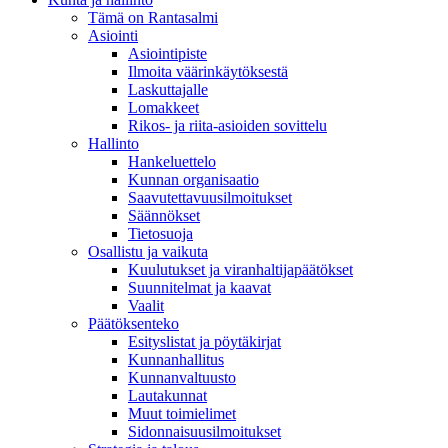
Tämä on Rantasalmi
Asiointi
Asiointipiste
Ilmoita väärinkäytöksestä
Laskuttajalle
Lomakkeet
Rikos- ja riita-asioiden sovittelu
Hallinto
Hankeluettelo
Kunnan organisaatio
Saavutettavuusilmoitukset
Säännökset
Tietosuoja
Osallistu ja vaikuta
Kuulutukset ja viranhaltijapäätökset
Suunnitelmat ja kaavat
Vaalit
Päätöksenteko
Esityslistat ja pöytäkirjat
Kunnanhallitus
Kunnanvaltuusto
Lautakunnat
Muut toimielimet
Sidonnaisuusilmoitukset