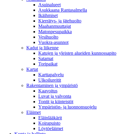
Asuinalueet
Asukkaana Rantasalmella
Ikäihmiset
Kierrätys- ja jätehuolto
Maahanmuuttajat
Matonpesupaikka
Vesihuolto
Vuokra-asunnot
Kadut ja liikenne
Katujen ja yleisten alueiden kunnossapito
Satamat
Toripaikat
Kartat
Karttapalvelu
Ulkoilureitit
Rakentaminen ja ympäristö
Kaavoitus
Luvat ja valvonta
Tontit ja kiinteistöt
Ympäristön- ja luonnonsuojelu
Eläimet
Eläinlääkärit
Koirapuisto
Löytöeläimet
Kunta ja hallinto