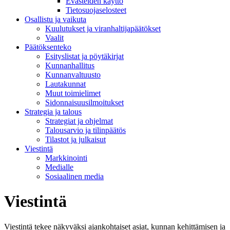
Evästeiden käyttö
Tietosuojaselosteet
Osallistu ja vaikuta
Kuulutukset ja viranhaltijapäätökset
Vaalit
Päätöksenteko
Esityslistat ja pöytäkirjat
Kunnanhallitus
Kunnanvaltuusto
Lautakunnat
Muut toimielimet
Sidonnaisuusilmoitukset
Strategia ja talous
Strategiat ja ohjelmat
Talousarvio ja tilinpäätös
Tilastot ja julkaisut
Viestintä
Markkinointi
Medialle
Sosiaalinen media
Viestintä
Viestintä tekee näkyväksi ajankohtaiset asiat, kunnan kehittämisen ja