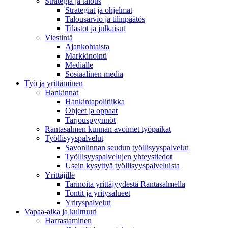
Strategia ja talous
Strategiat ja ohjelmat
Talousarvio ja tilinpäätös
Tilastot ja julkaisut
Viestintä
Ajankohtaista
Markkinointi
Medialle
Sosiaalinen media
Työ ja yrittäminen
Hankinnat
Hankintapolitiikka
Ohjeet ja oppaat
Tarjouspyynnöt
Rantasalmen kunnan avoimet työpaikat
Työllisyyspalvelut
Savonlinnan seudun työllisyyspalvelut
Työllisyyspalvelujen yhteystiedot
Usein kysyttyä työllisyyspalveluista
Yrittäjille
Tarinoita yrittäjyydestä Rantasalmella
Tontit ja yritysalueet
Yrityspalvelut
Vapaa-aika ja kulttuuri
Harrastaminen