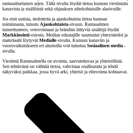
rantasalmelaisen arjen. Tältä sivulta löydät tietoa kunnan viestinnän
kanavista ja sisällöistä sekä ohjauksen aihekohtaisille alasivuille.
Jos etsit uutisia, tiedotteita ja ajankohtaista tietoa kunnan
toiminnasta, tutustu
Ajankohtaista
-sivuun. Rantasalmen
tunnettuuteen, vetovoimaan ja brändiin liittyviä sisältöjä löydät
Markkinointi
-osiosta. Median edustajille suunnatut yhteystiedot ja
materiaalit löytyvät
Medialle
-sivulta. Kunnan kanaviin ja
vuorovaikutukseen eri alustoilla voit tutustua
Sosiaalinen media
-
sivulla.
Viestintä Rantasalmella on avointa, saavutettavaa ja yhteisöllistä.
Sen tehtävänä on välittää tietoa, vahvistaa osallisuutta ja tehdä
näkyväksi paikkaa, jossa hyvä arki, yhteisö ja elinvoima kohtaavat.