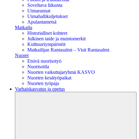
Soveltava liikunta
Uimarannat
Uimahallikuljetukset
Apulantametsä
Matkailu
Historialliset kohteet
Julkinen taide ja muistomerkit
Kulttuuriympäristöt
Matkailijan Rantasalmi – Visit Rantasalmi
Nuoret
Etsivä nuorisotyö
Nuorisotila
Nuorten vaikuttajaryhmä KASVO
Nuorten kesätyöpaikat
Nuorten työpaja
Varhaiskasvatus ja opetus