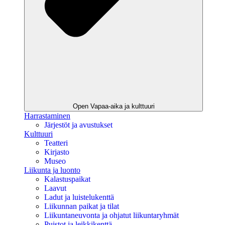
Open Vapaa-aika ja kulttuuri
Harrastaminen
Järjestöt ja avustukset
Kulttuuri
Teatteri
Kirjasto
Museo
Liikunta ja luonto
Kalastuspaikat
Laavut
Ladut ja luistelukenttä
Liikunnan paikat ja tilat
Liikuntaneuvonta ja ohjatut liikuntaryhmät
Puistot ja leikkikenttä