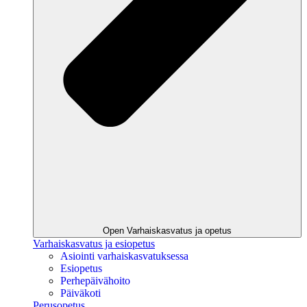
Open Varhaiskasvatus ja opetus
Varhaiskasvatus ja esiopetus
Asiointi varhaiskasvatuksessa
Esiopetus
Perhepäivähoito
Päiväkoti
Perusopetus