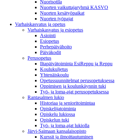
Nuorisotila
Nuorten vaikuttajaryhmä KASVO
Nuorten kesätyöpaikat
Nuorten työpajat
Varhaiskasvatus ja opetus
Varhaiskasvatus ja esiopetus
Asiointi
Esiopetus
Perhepäivähoito
Päiväkodit
Perusopetus
Iltapäivätoiminta EsiReppu ja Reppu
Koulukuljetus
Yhtenäiskoulu
Opetussuunnitelmat perusopetuksessa
Oppimisen ja koulunkäynnin tuki
Työ- ja loma-ajat perusopetuksessa
Rantasalmen lukio
Historiaa ja senioritoimintaa
Opiskelijatoiminta
Opiskelu lukiossa
Opiskelun tuki
Työ- ja loma-ajat lukiolla
Järvi-Saimaan kansalaisopisto
Kurssit ja ilmoittautuminen