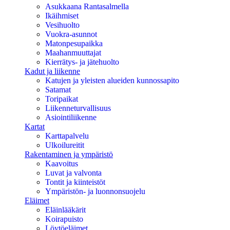
Asukkaana Rantasalmella
Ikäihmiset
Vesihuolto
Vuokra-asunnot
Matonpesupaikka
Maahanmuuttajat
Kierrätys- ja jätehuolto
Kadut ja liikenne
Katujen ja yleisten alueiden kunnossapito
Satamat
Toripaikat
Liikenneturvallisuus
Asiointiliikenne
Kartat
Karttapalvelu
Ulkoilureitit
Rakentaminen ja ympäristö
Kaavoitus
Luvat ja valvonta
Tontit ja kiinteistöt
Ympäristön- ja luonnonsuojelu
Eläimet
Eläinlääkärit
Koirapuisto
Löytöeläimet