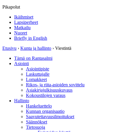
Pikapolut
Ikäihmiset
Lapsiperheet
Matkailu
Nuoret
Briefly in English
Etusivu
›
Kunta ja hallinto
›
Viestintä
Tämä on Rantasalmi
Asiointi
Asiointipiste
Laskuttajalle
Lomakkeet
Rikos- ja riita-asioiden sovittelu
Asiakirjajulkisuuskuvaus
Kokoustilojen varaus
Hallinto
Hankeluettelo
Kunnan organisaatio
Saavutettavuusilmoitukset
Säännökset
Tietosuoja