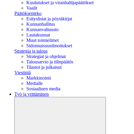
Kuulutukset ja viranhaltijapäätökset
Vaalit
Päätöksenteko
Esityslistat ja pöytäkirjat
Kunnanhallitus
Kunnanvaltuusto
Lautakunnat
Muut toimielimet
Sidonnaisuusilmoitukset
Strategia ja talous
Strategiat ja ohjelmat
Talousarvio ja tilinpäätös
Tilastot ja julkaisut
Viestintä
Markkinointi
Medialle
Sosiaalinen media
Työ ja yrittäminen