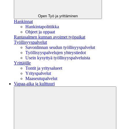
Open Työ ja yrittäminen
Hankinnat
Hankintapolitiikka
Ohjeet ja oppaat
Rantasalmen kunnan avoimet työpaikat
Työllisyyspalvelut
Savonlinnan seudun työllisyyspalvelut
Työllisyyspalvelujen yhteystiedot
Usein kysyttyä työllisyyspalveluista
Yrittäjille
Tontit ja yritysalueet
Yrityspalvelut
Maaseutupalvelut
Vapaa-aika ja kulttuuri