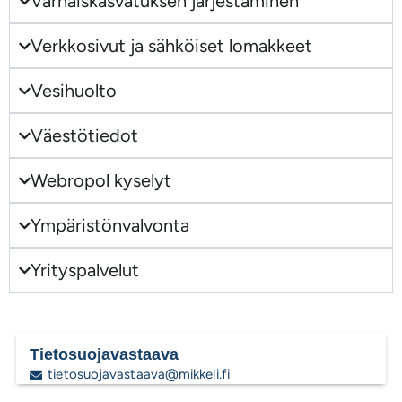
Varhaiskasvatuksen järjestäminen
Verkkosivut ja sähköiset lomakkeet
Vesihuolto
Väestötiedot
Webropol kyselyt
Ympäristönvalvonta
Yrityspalvelut
Tietosuojavastaava
tietosuojavastaava@mikkeli.fi