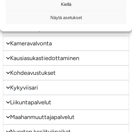
Kiellä
Etsivä nuoristyö
Näytä asetukset
Henkilöstöpalvelut
Kameravalvonta
Kausiasukastiedottaminen
Kohdeavustukset
Kykyviisari
Liikuntapalvelut
Maahanmuuttajapalvelut
Nuorten kesätyöpaikat