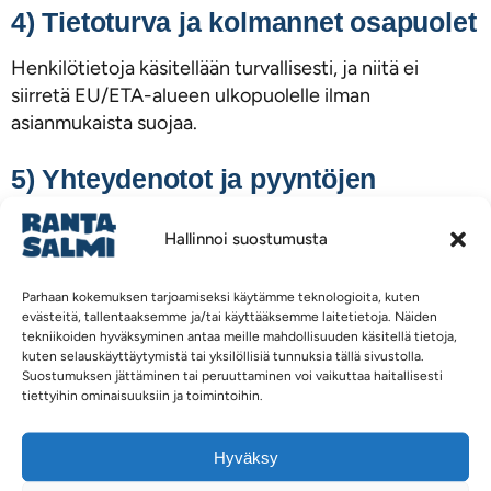
4) Tietoturva ja kolmannet osapuolet
Henkilötietoja käsitellään turvallisesti, ja niitä ei
siirretä EU/ETA-alueen ulkopuolelle ilman
asianmukaista suojaa.
5) Yhteydenotot ja pyyntöjen
tekeminen
Hallinnoi suostumusta
Postitse:
Rantasalmen kunta
Parhaan kokemuksen tarjoamiseksi käytämme teknologioita, kuten
Tietosuoja-asiat
evästeitä, tallentaaksemme ja/tai käyttääksemme laitetietoja. Näiden
Eliel Saarisen tie 2, 58900 Rantasalmi
tekniikoiden hyväksyminen antaa meille mahdollisuuden käsitellä tietoja,
kuten selauskäyttäytymistä tai yksilöllisiä tunnuksia tällä sivustolla.
Suostumuksen jättäminen tai peruuttaminen voi vaikuttaa haitallisesti
Sähköpostitse:
tiettyihin ominaisuuksiin ja toimintoihin.
rantasalmen.kunta@rantasalmi.fi
Hyväksy
Asianhallinta