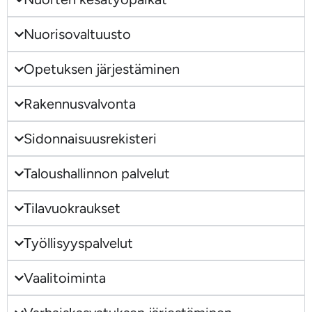
Nuorisovaltuusto
Opetuksen järjestäminen
Rakennusvalvonta
Sidonnaisuusrekisteri
Taloushallinnon palvelut
Tilavuokraukset
Työllisyyspalvelut
Vaalitoiminta