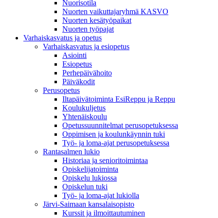
Nuorisotila
Nuorten vaikuttajaryhmä KASVO
Nuorten kesätyöpaikat
Nuorten työpajat
Varhaiskasvatus ja opetus
Varhaiskasvatus ja esiopetus
Asiointi
Esiopetus
Perhepäivähoito
Päiväkodit
Perusopetus
Iltapäivätoiminta EsiReppu ja Reppu
Koulukuljetus
Yhtenäiskoulu
Opetussuunnitelmat perusopetuksessa
Oppimisen ja koulunkäynnin tuki
Työ- ja loma-ajat perusopetuksessa
Rantasalmen lukio
Historiaa ja senioritoimintaa
Opiskelijatoiminta
Opiskelu lukiossa
Opiskelun tuki
Työ- ja loma-ajat lukiolla
Järvi-Saimaan kansalaisopisto
Kurssit ja ilmoittautuminen