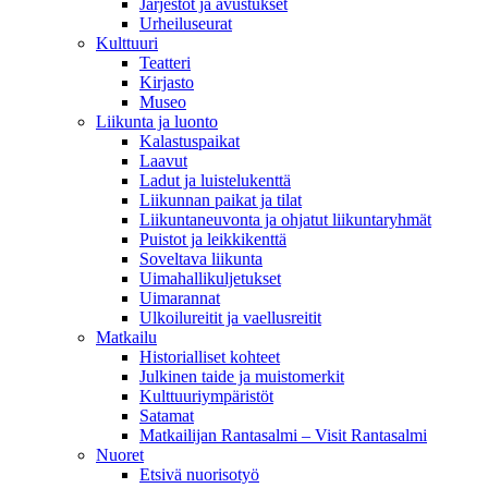
Järjestöt ja avustukset
Urheiluseurat
Kulttuuri
Teatteri
Kirjasto
Museo
Liikunta ja luonto
Kalastuspaikat
Laavut
Ladut ja luistelukenttä
Liikunnan paikat ja tilat
Liikuntaneuvonta ja ohjatut liikuntaryhmät
Puistot ja leikkikenttä
Soveltava liikunta
Uimahallikuljetukset
Uimarannat
Ulkoilureitit ja vaellusreitit
Matkailu
Historialliset kohteet
Julkinen taide ja muistomerkit
Kulttuuriympäristöt
Satamat
Matkailijan Rantasalmi – Visit Rantasalmi
Nuoret
Etsivä nuorisotyö