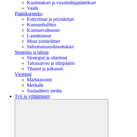
Kuulutukset ja viranhaltijapäätökset
Vaalit
Päätöksenteko
Esityslistat ja pöytäkirjat
Kunnanhallitus
Kunnanvaltuusto
Lautakunnat
Muut toimielimet
Sidonnaisuusilmoitukset
Strategia ja talous
Strategiat ja ohjelmat
Talousarvio ja tilinpäätös
Tilastot ja julkaisut
Viestintä
Markkinointi
Medialle
Sosiaalinen media
Työ ja yrittäminen