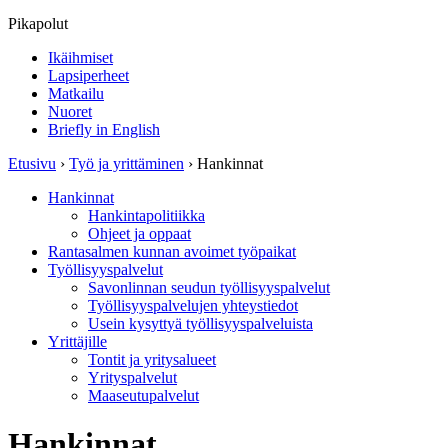
Pikapolut
Ikäihmiset
Lapsiperheet
Matkailu
Nuoret
Briefly in English
Etusivu
›
Työ ja yrittäminen
›
Hankinnat
Hankinnat
Hankintapolitiikka
Ohjeet ja oppaat
Rantasalmen kunnan avoimet työpaikat
Työllisyyspalvelut
Savonlinnan seudun työllisyyspalvelut
Työllisyyspalvelujen yhteystiedot
Usein kysyttyä työllisyyspalveluista
Yrittäjille
Tontit ja yritysalueet
Yrityspalvelut
Maaseutupalvelut
Hankinnat