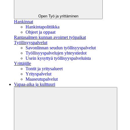
Open Työ ja yrittäminen
Hankinnat
Hankintapolitiikka
Ohjeet ja oppaat
Rantasalmen kunnan avoimet työpaikat
Työllisyyspalvelut
Savonlinnan seudun työllisyyspalvelut
Työllisyyspalvelujen yhteystiedot
Usein kysyttyä työllisyyspalveluista
Yrittäjille
Tontit ja yritysalueet
Yrityspalvelut
Maaseutupalvelut
Vapaa-aika ja kulttuuri