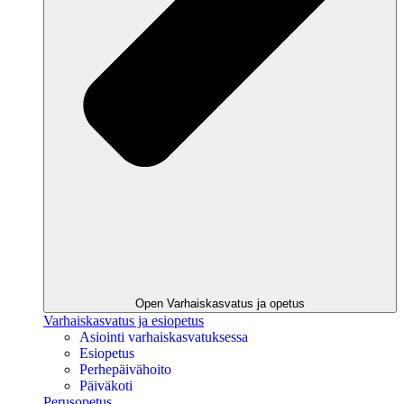
Open Varhaiskasvatus ja opetus
Varhaiskasvatus ja esiopetus
Asiointi varhaiskasvatuksessa
Esiopetus
Perhepäivähoito
Päiväkoti
Perusopetus