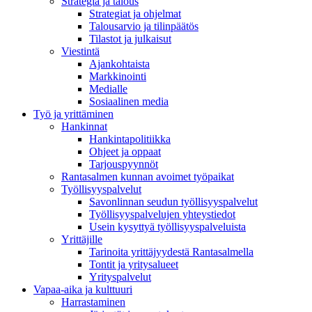
Strategia ja talous
Strategiat ja ohjelmat
Talousarvio ja tilinpäätös
Tilastot ja julkaisut
Viestintä
Ajankohtaista
Markkinointi
Medialle
Sosiaalinen media
Työ ja yrittäminen
Hankinnat
Hankintapolitiikka
Ohjeet ja oppaat
Tarjouspyynnöt
Rantasalmen kunnan avoimet työpaikat
Työllisyyspalvelut
Savonlinnan seudun työllisyyspalvelut
Työllisyyspalvelujen yhteystiedot
Usein kysyttyä työllisyyspalveluista
Yrittäjille
Tarinoita yrittäjyydestä Rantasalmella
Tontit ja yritysalueet
Yrityspalvelut
Vapaa-aika ja kulttuuri
Harrastaminen