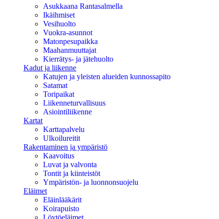
Asukkaana Rantasalmella
Ikäihmiset
Vesihuolto
Vuokra-asunnot
Matonpesupaikka
Maahanmuuttajat
Kierrätys- ja jätehuolto
Kadut ja liikenne
Katujen ja yleisten alueiden kunnossapito
Satamat
Toripaikat
Liikenneturvallisuus
Asiointiliikenne
Kartat
Karttapalvelu
Ulkoilureitit
Rakentaminen ja ympäristö
Kaavoitus
Luvat ja valvonta
Tontit ja kiinteistöt
Ympäristön- ja luonnonsuojelu
Eläimet
Eläinlääkärit
Koirapuisto
Löytöeläimet