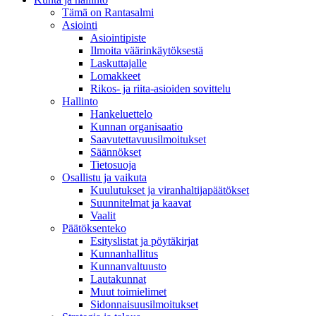
Tämä on Rantasalmi
Asiointi
Asiointipiste
Ilmoita väärinkäytöksestä
Laskuttajalle
Lomakkeet
Rikos- ja riita-asioiden sovittelu
Hallinto
Hankeluettelo
Kunnan organisaatio
Saavutettavuusilmoitukset
Säännökset
Tietosuoja
Osallistu ja vaikuta
Kuulutukset ja viranhaltijapäätökset
Suunnitelmat ja kaavat
Vaalit
Päätöksenteko
Esityslistat ja pöytäkirjat
Kunnanhallitus
Kunnanvaltuusto
Lautakunnat
Muut toimielimet
Sidonnaisuusilmoitukset