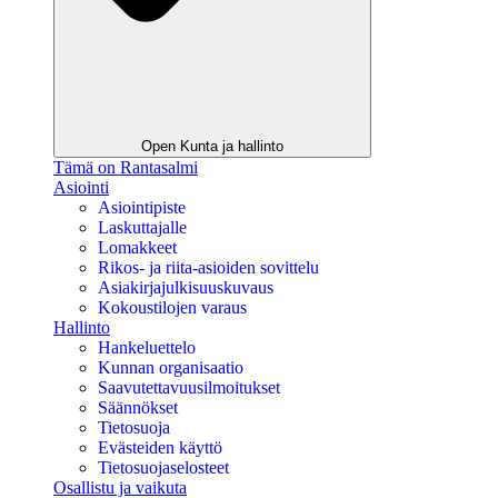
Open Kunta ja hallinto
Tämä on Rantasalmi
Asiointi
Asiointipiste
Laskuttajalle
Lomakkeet
Rikos- ja riita-asioiden sovittelu
Asiakirjajulkisuuskuvaus
Kokoustilojen varaus
Hallinto
Hankeluettelo
Kunnan organisaatio
Saavutettavuusilmoitukset
Säännökset
Tietosuoja
Evästeiden käyttö
Tietosuojaselosteet
Osallistu ja vaikuta