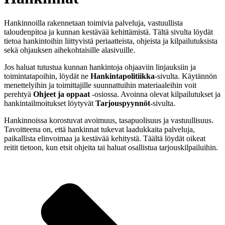
Hankinnoilla rakennetaan toimivia palveluja, vastuullista
taloudenpitoa ja kunnan kestävää kehittämistä. Tältä sivulta löydät
tietoa hankintoihin liittyvistä periaatteista, ohjeista ja kilpailutuksista
sekä ohjauksen aihekohtaisille alasivuille.
Jos haluat tutustua kunnan hankintoja ohjaaviin linjauksiin ja
toimintatapoihin, löydät ne
Hankintapolitiikka
-sivulta. Käytännön
menettelyihin ja toimittajille suunnattuihin materiaaleihin voit
perehtyä
Ohjeet ja oppaat
-osiossa. Avoinna olevat kilpailutukset ja
hankintailmoitukset löytyvät
Tarjouspyynnöt
-sivulta.
Hankinnoissa korostuvat avoimuus, tasapuolisuus ja vastuullisuus.
Tavoitteena on, että hankinnat tukevat laadukkaita palveluja,
paikallista elinvoimaa ja kestävää kehitystä. Täältä löydät oikeat
reitit tietoon, kun etsit ohjeita tai haluat osallistua tarjouskilpailuihin.