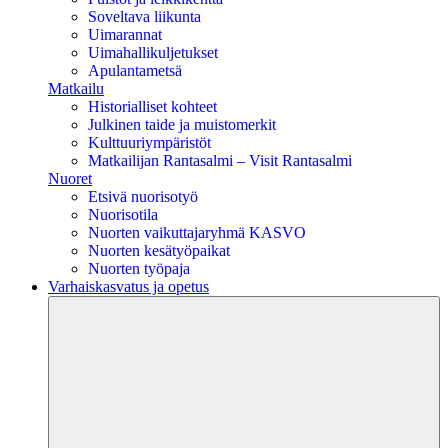
Soveltava liikunta
Uimarannat
Uimahallikuljetukset
Apulantametsä
Matkailu
Historialliset kohteet
Julkinen taide ja muistomerkit
Kulttuuriympäristöt
Matkailijan Rantasalmi – Visit Rantasalmi
Nuoret
Etsivä nuorisotyö
Nuorisotila
Nuorten vaikuttajaryhmä KASVO
Nuorten kesätyöpaikat
Nuorten työpaja
Varhaiskasvatus ja opetus