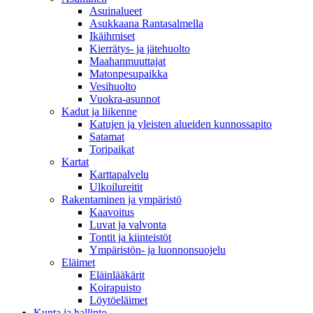
Asuinalueet
Asukkaana Rantasalmella
Ikäihmiset
Kierrätys- ja jätehuolto
Maahanmuuttajat
Matonpesupaikka
Vesihuolto
Vuokra-asunnot
Kadut ja liikenne
Katujen ja yleisten alueiden kunnossapito
Satamat
Toripaikat
Kartat
Karttapalvelu
Ulkoilureitit
Rakentaminen ja ympäristö
Kaavoitus
Luvat ja valvonta
Tontit ja kiinteistöt
Ympäristön- ja luonnonsuojelu
Eläimet
Eläinlääkärit
Koirapuisto
Löytöeläimet
Kunta ja hallinto