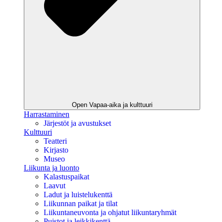
Open Vapaa-aika ja kulttuuri
Harrastaminen
Järjestöt ja avustukset
Kulttuuri
Teatteri
Kirjasto
Museo
Liikunta ja luonto
Kalastuspaikat
Laavut
Ladut ja luistelukenttä
Liikunnan paikat ja tilat
Liikuntaneuvonta ja ohjatut liikuntaryhmät
Puistot ja leikkikenttä