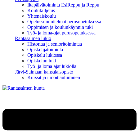
Iltapäivätoiminta EsiReppu ja Reppu
Koulukuljetus
Yhtenäiskoulu
Opetussuunnitelmat perusopetuksessa
Oppimisen ja koulunkäynnin tuki
Työ- ja loma-ajat perusopetuksessa
Rantasalmen lukio
Historiaa ja senioritoimintaa
Opiskelijatoiminta
Opiskelu lukiossa
Opiskelun tuki
Työ- ja loma-ajat lukiolla
Järvi-Saimaan kansalaisopisto
Kurssit ja ilmoittautuminen