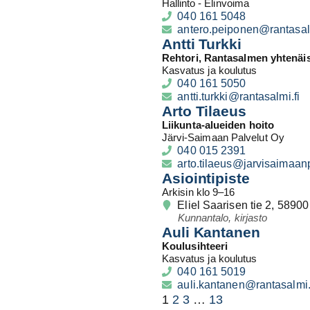
Hallinto
- Elinvoima
040 161 5048
antero.peiponen@rantasalm
Antti Turkki
Rehtori, Rantasalmen yhtenäi
Kasvatus ja koulutus
040 161 5050
antti.turkki@rantasalmi.fi
Arto Tilaeus
Liikunta-alueiden hoito
Järvi-Saimaan Palvelut Oy
040 015 2391
arto.tilaeus@jarvisaimaanp
Asiointipiste
Arkisin klo 9–16
Eliel Saarisen tie 2, 5890
Kunnantalo, kirjasto
Auli Kantanen
Koulusihteeri
Kasvatus ja koulutus
040 161 5019
auli.kantanen@rantasalmi.
1
2
3
…
13