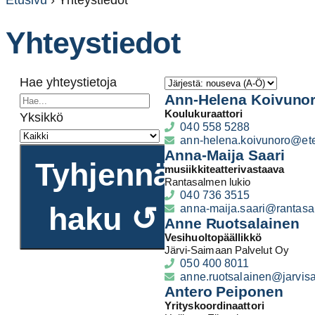
Etusivu
›
Yhteystiedot
Yhteystiedot
Hae yhteystietoja
Ann-Helena Koivuno
Koulukuraattori
Yksikkö
040 558 5288
ann-helena.koivunoro@ete
Anna-Maija Saari
Tyhjennä
musiikkiteatterivastaava
Rantasalmen lukio
040 736 3515
haku ↺
anna-maija.saari@rantasal
Anne Ruotsalainen
Vesihuoltopäällikkö
Järvi-Saimaan Palvelut Oy
050 400 8011
anne.ruotsalainen@jarvisa
Antero Peiponen
Yrityskoordinaattori