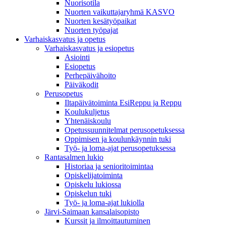
Nuorisotila
Nuorten vaikuttajaryhmä KASVO
Nuorten kesätyöpaikat
Nuorten työpajat
Varhaiskasvatus ja opetus
Varhaiskasvatus ja esiopetus
Asiointi
Esiopetus
Perhepäivähoito
Päiväkodit
Perusopetus
Iltapäivätoiminta EsiReppu ja Reppu
Koulukuljetus
Yhtenäiskoulu
Opetussuunnitelmat perusopetuksessa
Oppimisen ja koulunkäynnin tuki
Työ- ja loma-ajat perusopetuksessa
Rantasalmen lukio
Historiaa ja senioritoimintaa
Opiskelijatoiminta
Opiskelu lukiossa
Opiskelun tuki
Työ- ja loma-ajat lukiolla
Järvi-Saimaan kansalaisopisto
Kurssit ja ilmoittautuminen