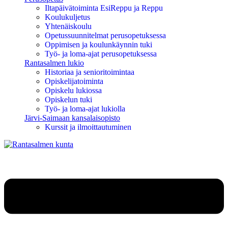
Iltapäivätoiminta EsiReppu ja Reppu
Koulukuljetus
Yhtenäiskoulu
Opetussuunnitelmat perusopetuksessa
Oppimisen ja koulunkäynnin tuki
Työ- ja loma-ajat perusopetuksessa
Rantasalmen lukio
Historiaa ja senioritoimintaa
Opiskelijatoiminta
Opiskelu lukiossa
Opiskelun tuki
Työ- ja loma-ajat lukiolla
Järvi-Saimaan kansalaisopisto
Kurssit ja ilmoittautuminen