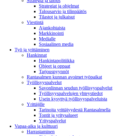
Strategia ja talous
Strategiat ja ohjelmat
Talousarvio ja tilinpäätös
Tilastot ja julkaisut
Viestintä
Ajankohtaista
Markkinointi
Medialle
Sosiaalinen media
Työ ja yrittäminen
Hankinnat
Hankintapolitiikka
Ohjeet ja oppaat
Tarjouspyynnöt
Rantasalmen kunnan avoimet työpaikat
Työllisyyspalvelut
Savonlinnan seudun työllisyyspalvelut
Työllisyyspalvelujen yhteystiedot
Usein kysyttyä työllisyyspalveluista
Yrittäjille
Tarinoita yrittäjyydestä Rantasalmella
Tontit ja yritysalueet
Yrityspalvelut
Vapaa-aika ja kulttuuri
Harrastaminen