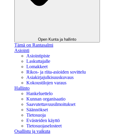
Open Kunta ja hallinto
Tämä on Rantasalmi
Asiointi
Asiointipiste
Laskuttajalle
Lomakkeet
Rikos- ja riita-asioiden sovittelu
Asiakirjajulkisuuskuvaus
Kokoustilojen varaus
Hallinto
Hankeluettelo
Kunnan organisaatio
Saavutettavuusilmoitukset
Säännökset
Tietosuoja
Evästeiden käyttö
Tietosuojaselosteet
Osallistu ja vaikuta