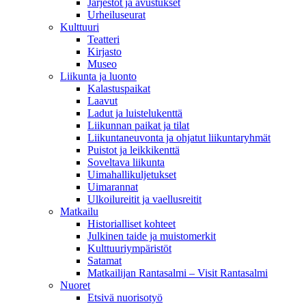
Järjestöt ja avustukset
Urheiluseurat
Kulttuuri
Teatteri
Kirjasto
Museo
Liikunta ja luonto
Kalastuspaikat
Laavut
Ladut ja luistelukenttä
Liikunnan paikat ja tilat
Liikuntaneuvonta ja ohjatut liikuntaryhmät
Puistot ja leikkikenttä
Soveltava liikunta
Uimahallikuljetukset
Uimarannat
Ulkoilureitit ja vaellusreitit
Matkailu
Historialliset kohteet
Julkinen taide ja muistomerkit
Kulttuuriympäristöt
Satamat
Matkailijan Rantasalmi – Visit Rantasalmi
Nuoret
Etsivä nuorisotyö