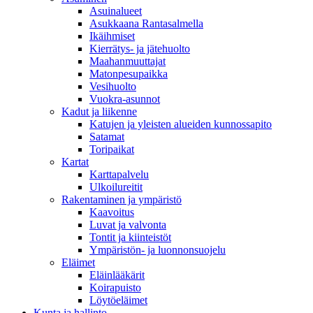
Asuinalueet
Asukkaana Rantasalmella
Ikäihmiset
Kierrätys- ja jätehuolto
Maahanmuuttajat
Matonpesupaikka
Vesihuolto
Vuokra-asunnot
Kadut ja liikenne
Katujen ja yleisten alueiden kunnossapito
Satamat
Toripaikat
Kartat
Karttapalvelu
Ulkoilureitit
Rakentaminen ja ympäristö
Kaavoitus
Luvat ja valvonta
Tontit ja kiinteistöt
Ympäristön- ja luonnonsuojelu
Eläimet
Eläinlääkärit
Koirapuisto
Löytöeläimet
Kunta ja hallinto