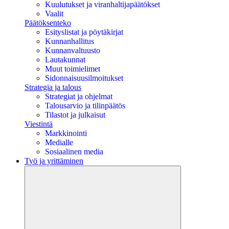
Kuulutukset ja viranhaltijapäätökset
Vaalit
Päätöksenteko
Esityslistat ja pöytäkirjat
Kunnanhallitus
Kunnanvaltuusto
Lautakunnat
Muut toimielimet
Sidonnaisuusilmoitukset
Strategia ja talous
Strategiat ja ohjelmat
Talousarvio ja tilinpäätös
Tilastot ja julkaisut
Viestintä
Markkinointi
Medialle
Sosiaalinen media
Työ ja yrittäminen