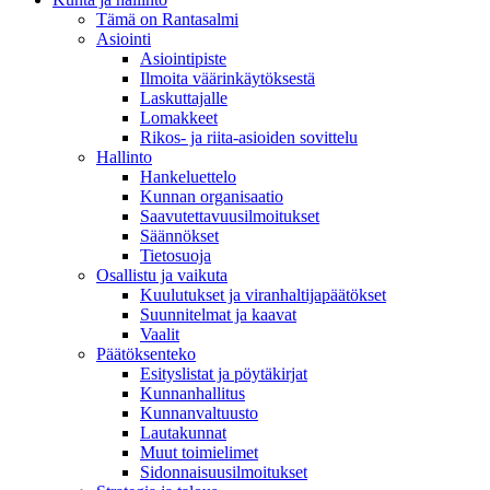
Tämä on Rantasalmi
Asiointi
Asiointipiste
Ilmoita väärinkäytöksestä
Laskuttajalle
Lomakkeet
Rikos- ja riita-asioiden sovittelu
Hallinto
Hankeluettelo
Kunnan organisaatio
Saavutettavuusilmoitukset
Säännökset
Tietosuoja
Osallistu ja vaikuta
Kuulutukset ja viranhaltijapäätökset
Suunnitelmat ja kaavat
Vaalit
Päätöksenteko
Esityslistat ja pöytäkirjat
Kunnanhallitus
Kunnanvaltuusto
Lautakunnat
Muut toimielimet
Sidonnaisuusilmoitukset