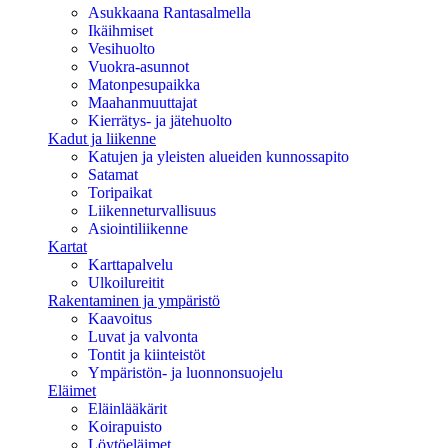
Asukkaana Rantasalmella
Ikäihmiset
Vesihuolto
Vuokra-asunnot
Matonpesupaikka
Maahanmuuttajat
Kierrätys- ja jätehuolto
Kadut ja liikenne
Katujen ja yleisten alueiden kunnossapito
Satamat
Toripaikat
Liikenneturvallisuus
Asiointiliikenne
Kartat
Karttapalvelu
Ulkoilureitit
Rakentaminen ja ympäristö
Kaavoitus
Luvat ja valvonta
Tontit ja kiinteistöt
Ympäristön- ja luonnonsuojelu
Eläimet
Eläinlääkärit
Koirapuisto
Löytöeläimet