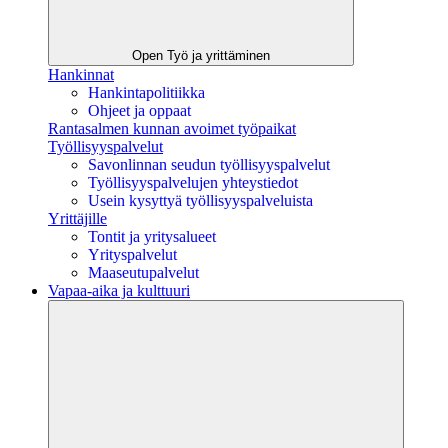
Open Työ ja yrittäminen
Hankinnat
Hankintapolitiikka
Ohjeet ja oppaat
Rantasalmen kunnan avoimet työpaikat
Työllisyyspalvelut
Savonlinnan seudun työllisyyspalvelut
Työllisyyspalvelujen yhteystiedot
Usein kysyttyä työllisyyspalveluista
Yrittäjille
Tontit ja yritysalueet
Yrityspalvelut
Maaseutupalvelut
Vapaa-aika ja kulttuuri