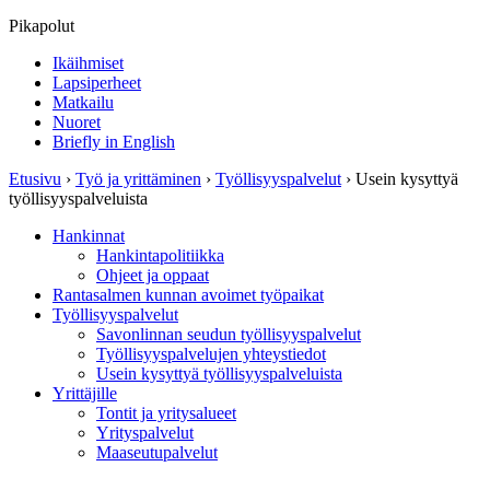
Pikapolut
Ikäihmiset
Lapsiperheet
Matkailu
Nuoret
Briefly in English
Etusivu
›
Työ ja yrittäminen
›
Työllisyyspalvelut
›
Usein kysyttyä
työllisyyspalveluista
Hankinnat
Hankintapolitiikka
Ohjeet ja oppaat
Rantasalmen kunnan avoimet työpaikat
Työllisyyspalvelut
Savonlinnan seudun työllisyyspalvelut
Työllisyyspalvelujen yhteystiedot
Usein kysyttyä työllisyyspalveluista
Yrittäjille
Tontit ja yritysalueet
Yrityspalvelut
Maaseutupalvelut