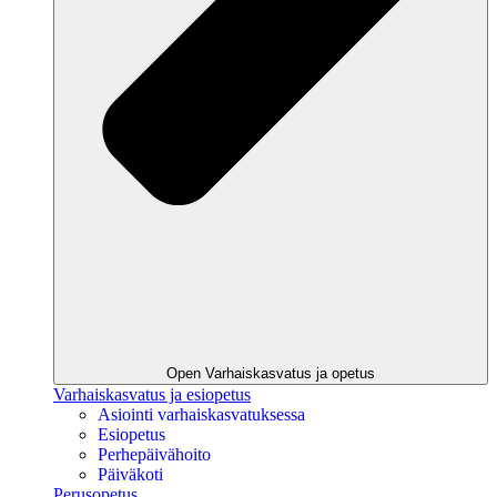
Open Varhaiskasvatus ja opetus
Varhaiskasvatus ja esiopetus
Asiointi varhaiskasvatuksessa
Esiopetus
Perhepäivähoito
Päiväkoti
Perusopetus