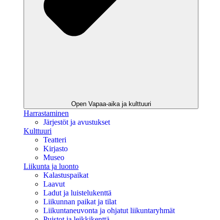
Open Vapaa-aika ja kulttuuri
Harrastaminen
Järjestöt ja avustukset
Kulttuuri
Teatteri
Kirjasto
Museo
Liikunta ja luonto
Kalastuspaikat
Laavut
Ladut ja luistelukenttä
Liikunnan paikat ja tilat
Liikuntaneuvonta ja ohjatut liikuntaryhmät
Puistot ja leikkikenttä