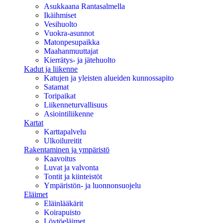
Asukkaana Rantasalmella
Ikäihmiset
Vesihuolto
Vuokra-asunnot
Matonpesupaikka
Maahanmuuttajat
Kierrätys- ja jätehuolto
Kadut ja liikenne
Katujen ja yleisten alueiden kunnossapito
Satamat
Toripaikat
Liikenneturvallisuus
Asiointiliikenne
Kartat
Karttapalvelu
Ulkoilureitit
Rakentaminen ja ympäristö
Kaavoitus
Luvat ja valvonta
Tontit ja kiinteistöt
Ympäristön- ja luonnonsuojelu
Eläimet
Eläinlääkärit
Koirapuisto
Löytöeläimet