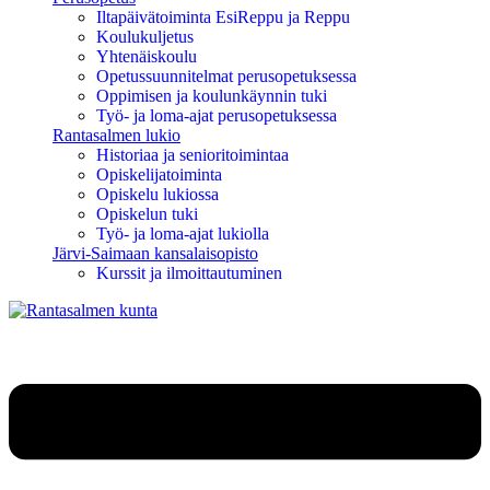
Iltapäivätoiminta EsiReppu ja Reppu
Koulukuljetus
Yhtenäiskoulu
Opetussuunnitelmat perusopetuksessa
Oppimisen ja koulunkäynnin tuki
Työ- ja loma-ajat perusopetuksessa
Rantasalmen lukio
Historiaa ja senioritoimintaa
Opiskelijatoiminta
Opiskelu lukiossa
Opiskelun tuki
Työ- ja loma-ajat lukiolla
Järvi-Saimaan kansalaisopisto
Kurssit ja ilmoittautuminen