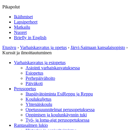
Pikapolut
Ikäihmiset
Lapsiperheet
Matkailu
Nuoret
Briefly in English
Etusivu
›
Varhaiskasvatus ja opetus
›
Järvi-Saimaan kansalaisopisto
›
Kurssit ja ilmoittautuminen
Varhaiskasvatus ja esiopetus
Asiointi varhaiskasvatuksessa
Esiopetus
Perhepäivähoito
Päiväkoti
Perusopetus
Iltapäivätoiminta EsiReppu ja Reppu
Koulukuljetus
Yhtenäiskoulu
Opetussuunnitelmat perusopetuksessa
Oppimisen ja koulunkäynnin tuki
Työ- ja loma-ajat perusopetuksessa
Rantasalmen lukio