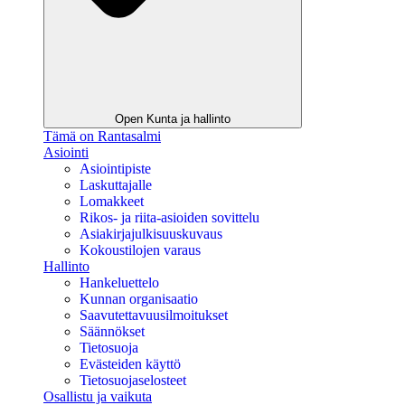
Open Kunta ja hallinto
Tämä on Rantasalmi
Asiointi
Asiointipiste
Laskuttajalle
Lomakkeet
Rikos- ja riita-asioiden sovittelu
Asiakirjajulkisuuskuvaus
Kokoustilojen varaus
Hallinto
Hankeluettelo
Kunnan organisaatio
Saavutettavuusilmoitukset
Säännökset
Tietosuoja
Evästeiden käyttö
Tietosuojaselosteet
Osallistu ja vaikuta