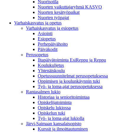
Nuorisotila
Nuorten vaikuttajaryhmä KASVO
Nuorten kesätyöpaikat
Nuorten työpajat
Varhaiskasvatus ja opetus
Varhaiskasvatus ja esiopetus
Asiointi
Esiopetus
Perhepäivähoito
Päiväkodit
Perusopetus
Iltapäivätoiminta EsiReppu ja Reppu
Koulukuljetus
Yhtenäiskoulu
Opetussuunnitelmat perusopetuksessa
Oppimisen ja koulunkäynnin tuki
Työ- ja loma-ajat perusopetuksessa
Rantasalmen lukio
Historiaa ja senioritoimintaa
Opiskelijatoiminta
Opiskelu lukiossa
Opiskelun tuki
Työ- ja loma-ajat lukiolla
Järvi-Saimaan kansalaisopisto
Kurssit ja ilmoittautuminen