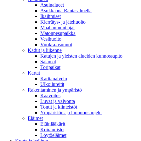
Asuinalueet
Asukkaana Rantasalmella
Ikäihmiset
Kierrätys- ja jätehuolto
Maahanmuuttajat
Matonpesupaikka
Vesihuolto
Vuokra-asunnot
Kadut ja liikenne
Katujen ja yleisten alueiden kunnossapito
Satamat
Toripaikat
Kartat
Karttapalvelu
Ulkoilureitit
Rakentaminen ja ympäristö
Kaavoitus
Luvat ja valvonta
Tontit ja kiinteistöt
Ympäristön- ja luonnonsuojelu
Eläimet
Eläinlääkärit
Koirapuisto
Löytöeläimet
Kunta ja hallinto