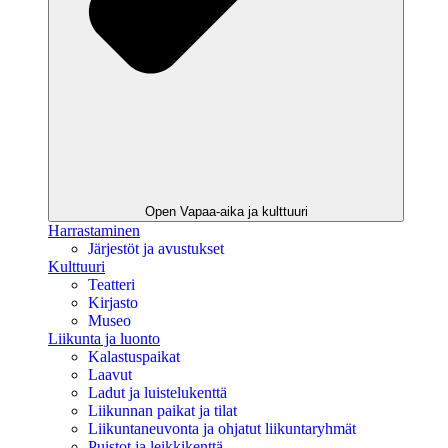
Open Vapaa-aika ja kulttuuri
Harrastaminen
Järjestöt ja avustukset
Kulttuuri
Teatteri
Kirjasto
Museo
Liikunta ja luonto
Kalastuspaikat
Laavut
Ladut ja luistelukenttä
Liikunnan paikat ja tilat
Liikuntaneuvonta ja ohjatut liikuntaryhmät
Puistot ja leikkikenttä