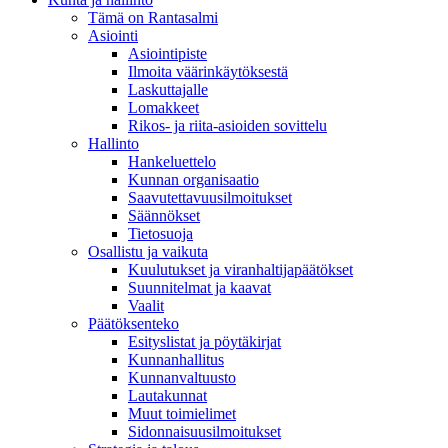
Tämä on Rantasalmi
Asiointi
Asiointipiste
Ilmoita väärinkäytöksestä
Laskuttajalle
Lomakkeet
Rikos- ja riita-asioiden sovittelu
Hallinto
Hankeluettelo
Kunnan organisaatio
Saavutettavuusilmoitukset
Säännökset
Tietosuoja
Osallistu ja vaikuta
Kuulutukset ja viranhaltijapäätökset
Suunnitelmat ja kaavat
Vaalit
Päätöksenteko
Esityslistat ja pöytäkirjat
Kunnanhallitus
Kunnanvaltuusto
Lautakunnat
Muut toimielimet
Sidonnaisuusilmoitukset