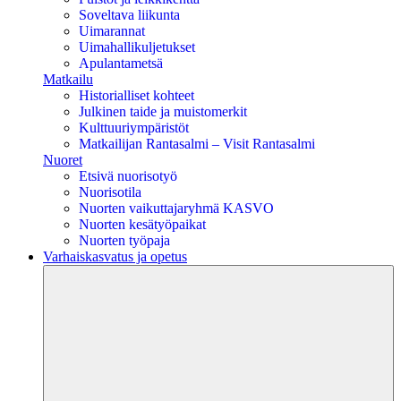
Soveltava liikunta
Uimarannat
Uimahallikuljetukset
Apulantametsä
Matkailu
Historialliset kohteet
Julkinen taide ja muistomerkit
Kulttuuriympäristöt
Matkailijan Rantasalmi – Visit Rantasalmi
Nuoret
Etsivä nuorisotyö
Nuorisotila
Nuorten vaikuttajaryhmä KASVO
Nuorten kesätyöpaikat
Nuorten työpaja
Varhaiskasvatus ja opetus