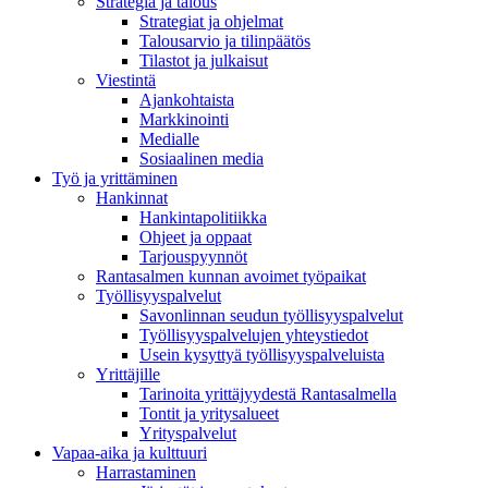
Strategia ja talous
Strategiat ja ohjelmat
Talousarvio ja tilinpäätös
Tilastot ja julkaisut
Viestintä
Ajankohtaista
Markkinointi
Medialle
Sosiaalinen media
Työ ja yrittäminen
Hankinnat
Hankintapolitiikka
Ohjeet ja oppaat
Tarjouspyynnöt
Rantasalmen kunnan avoimet työpaikat
Työllisyyspalvelut
Savonlinnan seudun työllisyyspalvelut
Työllisyyspalvelujen yhteystiedot
Usein kysyttyä työllisyyspalveluista
Yrittäjille
Tarinoita yrittäjyydestä Rantasalmella
Tontit ja yritysalueet
Yrityspalvelut
Vapaa-aika ja kulttuuri
Harrastaminen