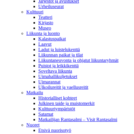
Järjestöt ja avustukset
Urheiluseurat
Kulttuuri
Teatteri
Kirjasto
Museo
Liikunta ja luonto
Kalastuspaikat
Laavut
Ladut ja luistelukenttä
Liikunnan paikat ja tilat
Liikuntaneuvonta ja ohjatut liikuntaryhmät
Puistot ja leikkikenttä
Soveltava liikunta
Uimahallikuljetukset
Uimarannat
Ulkoilureitit ja vaellusreitit
Matkailu
Historialliset kohteet
Julkinen taide ja muistomerkit
Kulttuuriympäristöt
Satamat
Matkailijan Rantasalmi – Visit Rantasalmi
Nuoret
Etsivä nuorisotyö