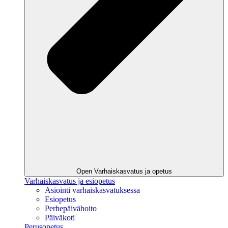
Open Varhaiskasvatus ja opetus
Varhaiskasvatus ja esiopetus
Asiointi varhaiskasvatuksessa
Esiopetus
Perhepäivähoito
Päiväkoti
Perusopetus