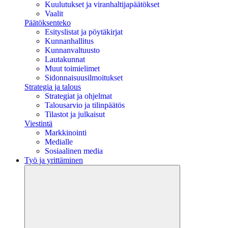
Kuulutukset ja viranhaltijapäätökset
Vaalit
Päätöksenteko
Esityslistat ja pöytäkirjat
Kunnanhallitus
Kunnanvaltuusto
Lautakunnat
Muut toimielimet
Sidonnaisuusilmoitukset
Strategia ja talous
Strategiat ja ohjelmat
Talousarvio ja tilinpäätös
Tilastot ja julkaisut
Viestintä
Markkinointi
Medialle
Sosiaalinen media
Työ ja yrittäminen