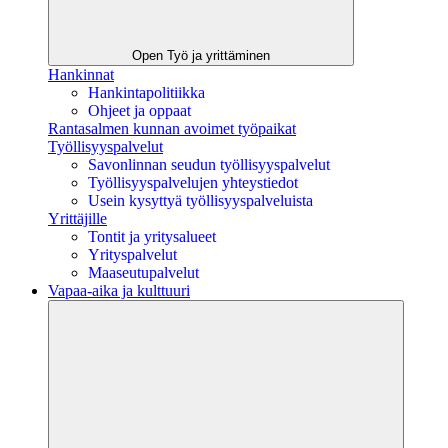
Open Työ ja yrittäminen
Hankinnat
Hankintapolitiikka
Ohjeet ja oppaat
Rantasalmen kunnan avoimet työpaikat
Työllisyyspalvelut
Savonlinnan seudun työllisyyspalvelut
Työllisyyspalvelujen yhteystiedot
Usein kysyttyä työllisyyspalveluista
Yrittäjille
Tontit ja yritysalueet
Yrityspalvelut
Maaseutupalvelut
Vapaa-aika ja kulttuuri