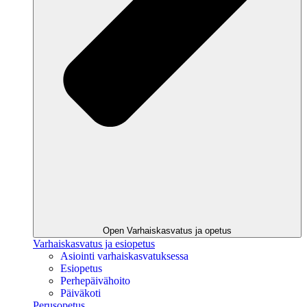
Open Varhaiskasvatus ja opetus
Varhaiskasvatus ja esiopetus
Asiointi varhaiskasvatuksessa
Esiopetus
Perhepäivähoito
Päiväkoti
Perusopetus