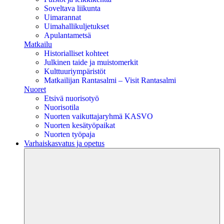
Soveltava liikunta
Uimarannat
Uimahallikuljetukset
Apulantametsä
Matkailu
Historialliset kohteet
Julkinen taide ja muistomerkit
Kulttuuriympäristöt
Matkailijan Rantasalmi – Visit Rantasalmi
Nuoret
Etsivä nuorisotyö
Nuorisotila
Nuorten vaikuttajaryhmä KASVO
Nuorten kesätyöpaikat
Nuorten työpaja
Varhaiskasvatus ja opetus