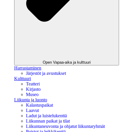
Open Vapaa-aika ja kulttuuri
Harrastaminen
Järjestöt ja avustukset
Kulttuuri
Teatteri
Kirjasto
Museo
Liikunta ja luonto
Kalastuspaikat
Laavut
Ladut ja luistelukenttä
Liikunnan paikat ja tilat
Liikuntaneuvonta ja ohjatut liikuntaryhmät
Puistot ja leikkikenttä