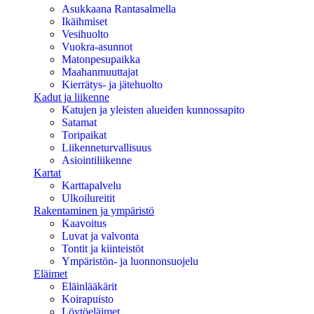
Asukkaana Rantasalmella
Ikäihmiset
Vesihuolto
Vuokra-asunnot
Matonpesupaikka
Maahanmuuttajat
Kierrätys- ja jätehuolto
Kadut ja liikenne
Katujen ja yleisten alueiden kunnossapito
Satamat
Toripaikat
Liikenneturvallisuus
Asiointiliikenne
Kartat
Karttapalvelu
Ulkoilureitit
Rakentaminen ja ympäristö
Kaavoitus
Luvat ja valvonta
Tontit ja kiinteistöt
Ympäristön- ja luonnonsuojelu
Eläimet
Eläinlääkärit
Koirapuisto
Löytöeläimet