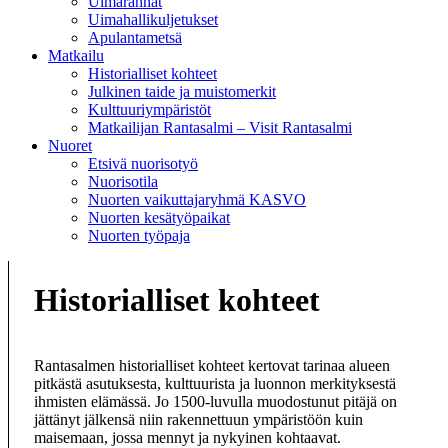
Uimarannat
Uimahallikuljetukset
Apulantametsä
Matkailu
Historialliset kohteet
Julkinen taide ja muistomerkit
Kulttuuriympäristöt
Matkailijan Rantasalmi – Visit Rantasalmi
Nuoret
Etsivä nuorisotyö
Nuorisotila
Nuorten vaikuttajaryhmä KASVO
Nuorten kesätyöpaikat
Nuorten työpaja
Historialliset kohteet
Rantasalmen historialliset kohteet kertovat tarinaa alueen
pitkästä asutuksesta, kulttuurista ja luonnon merkityksestä
ihmisten elämässä. Jo 1500-luvulla muodostunut pitäjä on
jättänyt jälkensä niin rakennettuun ympäristöön kuin
maisemaan, jossa mennyt ja nykyinen kohtaavat.