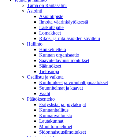
Tämä on Rantasalmi
Asiointi
Asiointipiste
Ilmoita väärinkäytöksestä
Laskuttajalle
Lomakkeet
Rikos- ja riita-asioiden sovittelu
Hallinto
Hankeluettelo
Kunnan organisaatio
Saavutettavuusilmoitukset
Säännökset
Tietosuoja
Osallistu ja vaikuta
Kuulutukset ja viranhaltijapäätökset
Suunnitelmat ja kaavat
Vaalit
Päätöksenteko
Esityslistat ja pöytäkirjat
Kunnanhallitus
Kunnanvaltuusto
Lautakunnat
Muut toimielimet
Sidonnaisuusilmoitukset