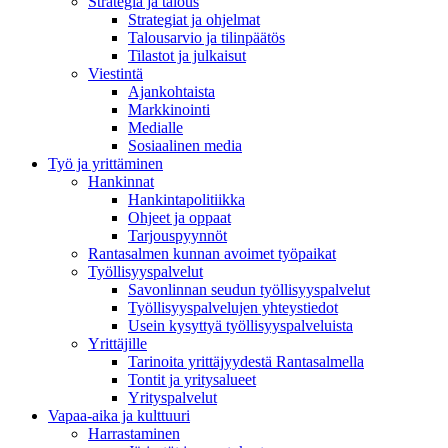
Strategia ja talous
Strategiat ja ohjelmat
Talousarvio ja tilinpäätös
Tilastot ja julkaisut
Viestintä
Ajankohtaista
Markkinointi
Medialle
Sosiaalinen media
Työ ja yrittäminen
Hankinnat
Hankintapolitiikka
Ohjeet ja oppaat
Tarjouspyynnöt
Rantasalmen kunnan avoimet työpaikat
Työllisyyspalvelut
Savonlinnan seudun työllisyyspalvelut
Työllisyyspalvelujen yhteystiedot
Usein kysyttyä työllisyyspalveluista
Yrittäjille
Tarinoita yrittäjyydestä Rantasalmella
Tontit ja yritysalueet
Yrityspalvelut
Vapaa-aika ja kulttuuri
Harrastaminen