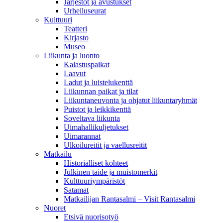
Järjestöt ja avustukset
Urheiluseurat
Kulttuuri
Teatteri
Kirjasto
Museo
Liikunta ja luonto
Kalastuspaikat
Laavut
Ladut ja luistelukenttä
Liikunnan paikat ja tilat
Liikuntaneuvonta ja ohjatut liikuntaryhmät
Puistot ja leikkikenttä
Soveltava liikunta
Uimahallikuljetukset
Uimarannat
Ulkoilureitit ja vaellusreitit
Matkailu
Historialliset kohteet
Julkinen taide ja muistomerkit
Kulttuuriympäristöt
Satamat
Matkailijan Rantasalmi – Visit Rantasalmi
Nuoret
Etsivä nuorisotyö