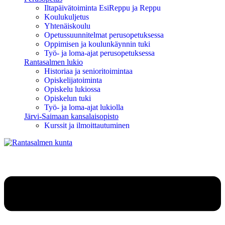
Iltapäivätoiminta EsiReppu ja Reppu
Koulukuljetus
Yhtenäiskoulu
Opetussuunnitelmat perusopetuksessa
Oppimisen ja koulunkäynnin tuki
Työ- ja loma-ajat perusopetuksessa
Rantasalmen lukio
Historiaa ja senioritoimintaa
Opiskelijatoiminta
Opiskelu lukiossa
Opiskelun tuki
Työ- ja loma-ajat lukiolla
Järvi-Saimaan kansalaisopisto
Kurssit ja ilmoittautuminen