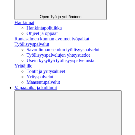
Open Työ ja yrittäminen
Hankinnat
Hankintapolitiikka
Ohjeet ja oppaat
Rantasalmen kunnan avoimet työpaikat
Työllisyyspalvelut
Savonlinnan seudun työllisyyspalvelut
Työllisyyspalvelujen yhteystiedot
Usein kysyttyä työllisyyspalveluista
Yrittäjille
Tontit ja yritysalueet
Yrityspalvelut
Maaseutupalvelut
Vapaa-aika ja kulttuuri