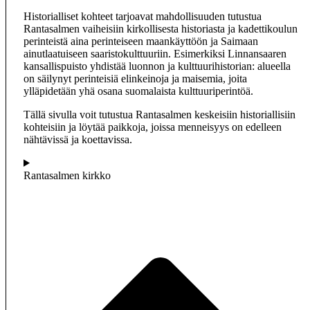
Historialliset kohteet tarjoavat mahdollisuuden tutustua
Rantasalmen vaiheisiin kirkollisesta historiasta ja kadettikoulun
perinteistä aina perinteiseen maankäyttöön ja Saimaan
ainutlaatuiseen saaristokulttuuriin. Esimerkiksi
Linnansaaren
kansallispuisto
yhdistää luonnon ja kulttuurihistorian: alueella
on säilynyt perinteisiä elinkeinoja ja maisemia, joita
ylläpidetään yhä osana suomalaista kulttuuriperintöä.
Tällä sivulla voit tutustua Rantasalmen keskeisiin historiallisiin
kohteisiin ja löytää paikkoja, joissa menneisyys on edelleen
nähtävissä ja koettavissa.
Rantasalmen kirkko