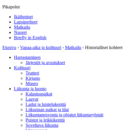
Pikapolut
Ikäihmiset
Lapsiperheet
Matkailu
Nuoret
Briefly in English
Etusivu
›
Vapaa-aika ja kulttuuri
›
Matkailu
›
Historialliset kohteet
Harrastaminen
Järjestöt ja avustukset
Kulttuuri
Teatteri
Kirjasto
Museo
Liikunta ja luonto
Kalastuspaikat
Laavut
Ladut ja luistelukenttä
Liikunnan paikat ja tilat
Liikuntaneuvonta ja ohjatut liikuntaryhmät
Puistot ja leikkikenttä
Soveltava liikunta