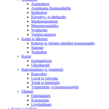
Asuinalueet
Asukkaana Rantasalmella
Ikäihmiset
Kierrätys- ja jätehuolto
Maahanmuuttajat
Matonpesupaikka
Vesihuolto
Vuokra-asunnot
Kadut ja liikenne
Katujen ja yleisten alueiden kunnossapito
Satamat
Toripaikat
Kartat
Karttapalvelu
Ulkoilureitit
Rakentaminen ja ympäristö
Kaavoitus
Luvat ja valvonta
Tontit ja kiinteistöt
Ympäristön- ja luonnonsuojelu
Eläimet
Eläinlääkärit
Koirapuisto
Löytöeläimet
Kunta ja hallinto