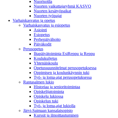
Nuorisotila
Nuorten vaikuttajaryhmä KASVO
Nuorten kesätyöpaikat
Nuorten työpajat
Varhaiskasvatus ja opetus
Varhaiskasvatus ja esiopetus
Asiointi
Esiopetus
Perhepäivähoito
Päiväkodit
Perusopetus
Iltapäivätoiminta EsiReppu ja Reppu
Koulukuljetus
Yhtenäiskoulu
Opetussuunnitelmat perusopetuksessa
Oppimisen ja koulunkäynnin tuki
Työ- ja loma-ajat perusopetuksessa
Rantasalmen lukio
Historiaa ja senioritoimintaa
Opiskelijatoiminta
Opiskelu lukiossa
Opiskelun tuki
Työ- ja loma-ajat lukiolla
Järvi-Saimaan kansalaisopisto
Kurssit ja ilmoittautuminen