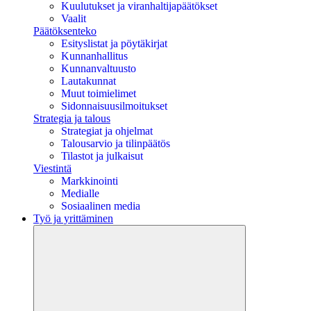
Kuulutukset ja viranhaltijapäätökset
Vaalit
Päätöksenteko
Esityslistat ja pöytäkirjat
Kunnanhallitus
Kunnanvaltuusto
Lautakunnat
Muut toimielimet
Sidonnaisuusilmoitukset
Strategia ja talous
Strategiat ja ohjelmat
Talousarvio ja tilinpäätös
Tilastot ja julkaisut
Viestintä
Markkinointi
Medialle
Sosiaalinen media
Työ ja yrittäminen