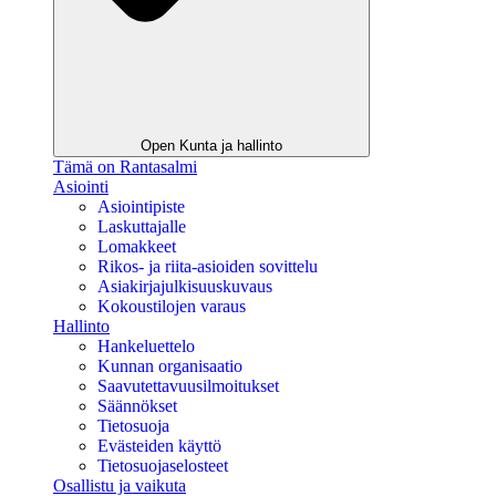
Open Kunta ja hallinto
Tämä on Rantasalmi
Asiointi
Asiointipiste
Laskuttajalle
Lomakkeet
Rikos- ja riita-asioiden sovittelu
Asiakirjajulkisuuskuvaus
Kokoustilojen varaus
Hallinto
Hankeluettelo
Kunnan organisaatio
Saavutettavuusilmoitukset
Säännökset
Tietosuoja
Evästeiden käyttö
Tietosuojaselosteet
Osallistu ja vaikuta