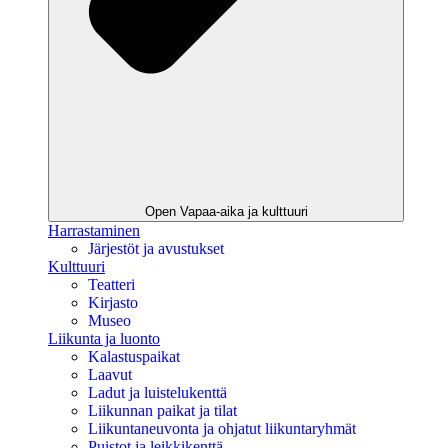
Open Vapaa-aika ja kulttuuri
Harrastaminen
Järjestöt ja avustukset
Kulttuuri
Teatteri
Kirjasto
Museo
Liikunta ja luonto
Kalastuspaikat
Laavut
Ladut ja luistelukenttä
Liikunnan paikat ja tilat
Liikuntaneuvonta ja ohjatut liikuntaryhmät
Puistot ja leikkikenttä