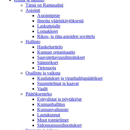
Tämä on Rantasalmi
Asiointi
Asiointipiste
Ilmoita väärinkäytöksestä
Laskuttajalle
Lomakkeet
Rikos- ja riita-asioiden sovittelu
Hallinto
Hankeluettelo
Kunnan organisaatio
Saavutettavuusilmoitukset
Säännökset
Tietosuoja
Osallistu ja vaikuta
Kuulutukset ja viranhaltijapäätökset
Suunnitelmat ja kaavat
Vaalit
Päätöksenteko
Esityslistat ja pöytäkirjat
Kunnanhallitus
Kunnanvaltuusto
Lautakunnat
Muut toimielimet
Sidonnaisuusilmoitukset