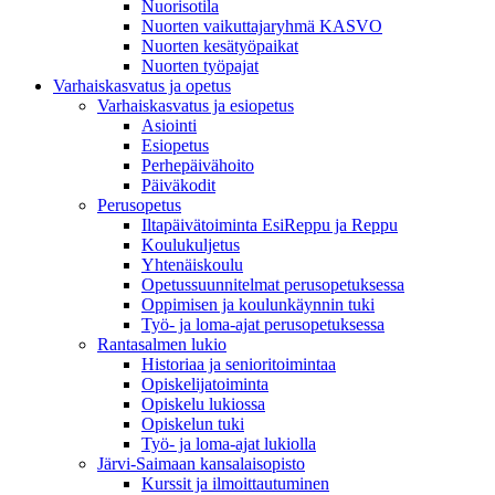
Nuorisotila
Nuorten vaikuttajaryhmä KASVO
Nuorten kesätyöpaikat
Nuorten työpajat
Varhaiskasvatus ja opetus
Varhaiskasvatus ja esiopetus
Asiointi
Esiopetus
Perhepäivähoito
Päiväkodit
Perusopetus
Iltapäivätoiminta EsiReppu ja Reppu
Koulukuljetus
Yhtenäiskoulu
Opetussuunnitelmat perusopetuksessa
Oppimisen ja koulunkäynnin tuki
Työ- ja loma-ajat perusopetuksessa
Rantasalmen lukio
Historiaa ja senioritoimintaa
Opiskelijatoiminta
Opiskelu lukiossa
Opiskelun tuki
Työ- ja loma-ajat lukiolla
Järvi-Saimaan kansalaisopisto
Kurssit ja ilmoittautuminen