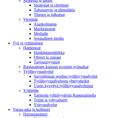
Strategia ja talous
Strategiat ja ohjelmat
Talousarvio ja tilinpäätös
Tilastot ja julkaisut
Viestintä
Ajankohtaista
Markkinointi
Medialle
Sosiaalinen media
Työ ja yrittäminen
Hankinnat
Hankintapolitiikka
Ohjeet ja oppaat
Tarjouspyynnöt
Rantasalmen kunnan avoimet työpaikat
Työllisyyspalvelut
Savonlinnan seudun työllisyyspalvelut
Työllisyyspalvelujen yhteystiedot
Usein kysyttyä työllisyyspalveluista
Yrittäjille
Tarinoita yrittäjyydestä Rantasalmella
Tontit ja yritysalueet
Yrityspalvelut
Vapaa-aika ja kulttuuri
Harrastaminen