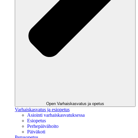
Open Varhaiskasvatus ja opetus
Varhaiskasvatus ja esiopetus
Asiointi varhaiskasvatuksessa
Esiopetus
Perhepäivähoito
Päiväkoti
Perusopetus