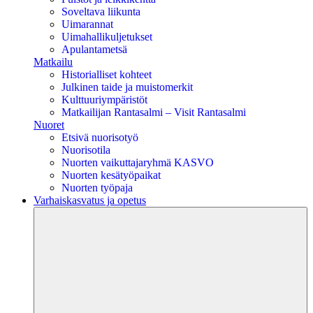
Soveltava liikunta
Uimarannat
Uimahallikuljetukset
Apulantametsä
Matkailu
Historialliset kohteet
Julkinen taide ja muistomerkit
Kulttuuriympäristöt
Matkailijan Rantasalmi – Visit Rantasalmi
Nuoret
Etsivä nuorisotyö
Nuorisotila
Nuorten vaikuttajaryhmä KASVO
Nuorten kesätyöpaikat
Nuorten työpaja
Varhaiskasvatus ja opetus