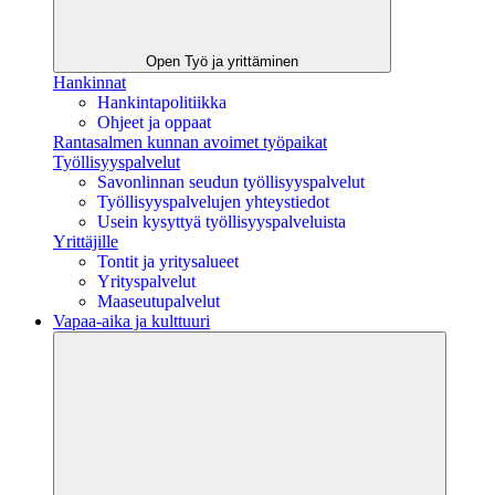
Open Työ ja yrittäminen
Hankinnat
Hankintapolitiikka
Ohjeet ja oppaat
Rantasalmen kunnan avoimet työpaikat
Työllisyyspalvelut
Savonlinnan seudun työllisyyspalvelut
Työllisyyspalvelujen yhteystiedot
Usein kysyttyä työllisyyspalveluista
Yrittäjille
Tontit ja yritysalueet
Yrityspalvelut
Maaseutupalvelut
Vapaa-aika ja kulttuuri