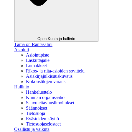
Open Kunta ja hallinto
Tämä on Rantasalmi
Asiointi
Asiointipiste
Laskuttajalle
Lomakkeet
Rikos- ja riita-asioiden sovittelu
Asiakirjajulkisuuskuvaus
Kokoustilojen varaus
Hallinto
Hankeluettelo
Kunnan organisaatio
Saavutettavuusilmoitukset
Säännökset
Tietosuoja
Evästeiden käyttö
Tietosuojaselosteet
Osallistu ja vaikuta