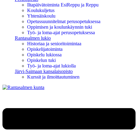
Iltapäivätoiminta EsiReppu ja Reppu
Koulukuljetus
Yhtenäiskoulu
Opetussuunnitelmat perusopetuksessa
Oppimisen ja koulunkäynnin tuki
Työ- ja loma-ajat perusopetuksessa
Rantasalmen lukio
Historiaa ja senioritoimintaa
Opiskelijatoiminta
Opiskelu lukiossa
Opiskelun tuki
Työ- ja loma-ajat lukiolla
Järvi-Saimaan kansalaisopisto
Kurssit ja ilmoittautuminen