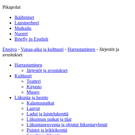
Pikapolut
Ikäihmiset
Lapsiperheet
Matkailu
Nuoret
Briefly in English
Etusivu
›
Vapaa-aika ja kulttuuri
›
Harrastaminen
›
Järjestöt ja
avustukset
Harrastaminen
Järjestöt ja avustukset
Kulttuuri
Teatteri
Kirjasto
Museo
Liikunta ja luonto
Kalastuspaikat
Laavut
Ladut ja luistelukenttä
Liikunnan paikat ja tilat
Liikuntaneuvonta ja ohjatut liikuntaryhmät
Puistot ja leikkikenttä