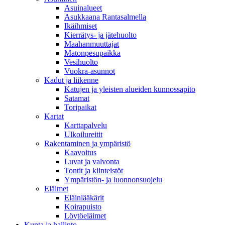
Asuinalueet
Asukkaana Rantasalmella
Ikäihmiset
Kierrätys- ja jätehuolto
Maahanmuuttajat
Matonpesupaikka
Vesihuolto
Vuokra-asunnot
Kadut ja liikenne
Katujen ja yleisten alueiden kunnossapito
Satamat
Toripaikat
Kartat
Karttapalvelu
Ulkoilureitit
Rakentaminen ja ympäristö
Kaavoitus
Luvat ja valvonta
Tontit ja kiinteistöt
Ympäristön- ja luonnonsuojelu
Eläimet
Eläinlääkärit
Koirapuisto
Löytöeläimet
Kunta ja hallinto