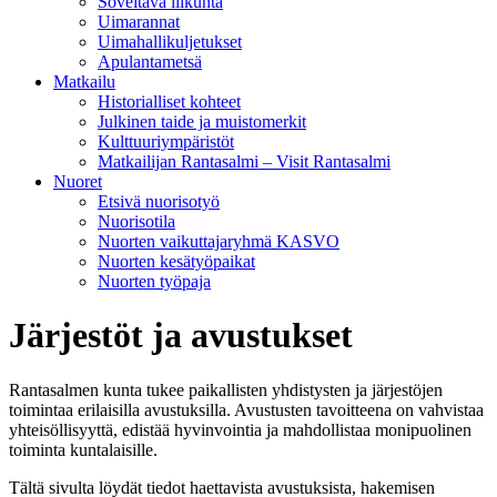
Soveltava liikunta
Uimarannat
Uimahallikuljetukset
Apulantametsä
Matkailu
Historialliset kohteet
Julkinen taide ja muistomerkit
Kulttuuriympäristöt
Matkailijan Rantasalmi – Visit Rantasalmi
Nuoret
Etsivä nuorisotyö
Nuorisotila
Nuorten vaikuttajaryhmä KASVO
Nuorten kesätyöpaikat
Nuorten työpaja
Järjestöt ja avustukset
Rantasalmen kunta tukee paikallisten yhdistysten ja järjestöjen
toimintaa erilaisilla avustuksilla. Avustusten tavoitteena on vahvistaa
yhteisöllisyyttä, edistää hyvinvointia ja mahdollistaa monipuolinen
toiminta kuntalaisille.
Tältä sivulta löydät tiedot haettavista avustuksista, hakemisen