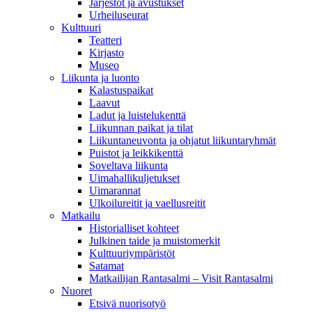
Järjestöt ja avustukset
Urheiluseurat
Kulttuuri
Teatteri
Kirjasto
Museo
Liikunta ja luonto
Kalastuspaikat
Laavut
Ladut ja luistelukenttä
Liikunnan paikat ja tilat
Liikuntaneuvonta ja ohjatut liikuntaryhmät
Puistot ja leikkikenttä
Soveltava liikunta
Uimahallikuljetukset
Uimarannat
Ulkoilureitit ja vaellusreitit
Matkailu
Historialliset kohteet
Julkinen taide ja muistomerkit
Kulttuuriympäristöt
Satamat
Matkailijan Rantasalmi – Visit Rantasalmi
Nuoret
Etsivä nuorisotyö