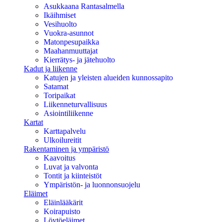
Asukkaana Rantasalmella
Ikäihmiset
Vesihuolto
Vuokra-asunnot
Matonpesupaikka
Maahanmuuttajat
Kierrätys- ja jätehuolto
Kadut ja liikenne
Katujen ja yleisten alueiden kunnossapito
Satamat
Toripaikat
Liikenneturvallisuus
Asiointiliikenne
Kartat
Karttapalvelu
Ulkoilureitit
Rakentaminen ja ympäristö
Kaavoitus
Luvat ja valvonta
Tontit ja kiinteistöt
Ympäristön- ja luonnonsuojelu
Eläimet
Eläinlääkärit
Koirapuisto
Löytöeläimet