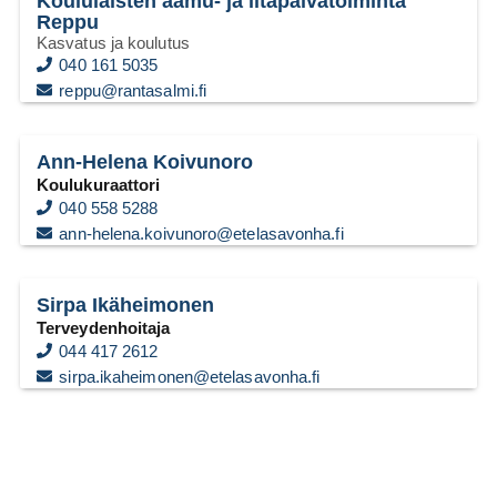
Koululaisten aamu- ja iltapäivätoiminta
Reppu
Kasvatus ja koulutus
040 161 5035
reppu@rantasalmi.fi
Ann-Helena Koivunoro
Koulukuraattori
040 558 5288
ann-helena.koivunoro@etelasavonha.fi
Sirpa Ikäheimonen
Terveydenhoitaja
044 417 2612
sirpa.ikaheimonen@etelasavonha.fi