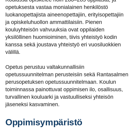
opetuksesta vastaa monialainen henkilöstö
luokanopettajista aineenopettajiin, erityisopettajiin
ja opiskeluhuollon ammattilaisiin. Pienen
kouluyhteisön vahvuuksia ovat oppilaiden
yksilöllinen huomioiminen, tiivis yhteistyö kodin
kanssa sekä joustava yhteistyö eri vuosiluokkien
välillä.
Opetus perustuu valtakunnallisiin
opetussuunnitelman perusteisiin sekä Rantasalmen
perusopetuksen opetussuunnitelmaan. Koulun
toiminnassa painottuvat oppimisen ilo, osallisuus,
turvallinen kouluarki ja vastuulliseksi yhteisön
jäseneksi kasvaminen.
Oppimisympäristö