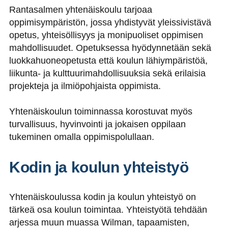
Rantasalmen yhtenäiskoulu tarjoaa
oppimisympäristön, jossa yhdistyvät yleissivistävä
opetus, yhteisöllisyys ja monipuoliset oppimisen
mahdollisuudet. Opetuksessa hyödynnetään sekä
luokkahuoneopetusta että koulun lähiympäristöä,
liikunta- ja kulttuurimahdollisuuksia sekä erilaisia
projekteja ja ilmiöpohjaista oppimista.
Yhtenäiskoulun toiminnassa korostuvat myös
turvallisuus, hyvinvointi ja jokaisen oppilaan
tukeminen omalla oppimispolullaan.
Kodin ja koulun yhteistyö
Yhtenäiskoulussa kodin ja koulun yhteistyö on
tärkeä osa koulun toimintaa. Yhteistyötä tehdään
arjessa muun muassa Wilman, tapaamisten,