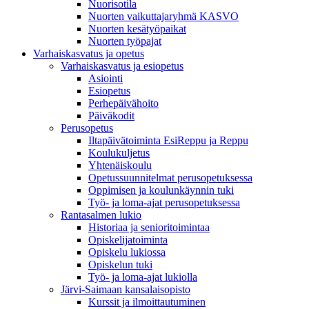
Nuorisotila
Nuorten vaikuttajaryhmä KASVO
Nuorten kesätyöpaikat
Nuorten työpajat
Varhaiskasvatus ja opetus
Varhaiskasvatus ja esiopetus
Asiointi
Esiopetus
Perhepäivähoito
Päiväkodit
Perusopetus
Iltapäivätoiminta EsiReppu ja Reppu
Koulukuljetus
Yhtenäiskoulu
Opetussuunnitelmat perusopetuksessa
Oppimisen ja koulunkäynnin tuki
Työ- ja loma-ajat perusopetuksessa
Rantasalmen lukio
Historiaa ja senioritoimintaa
Opiskelijatoiminta
Opiskelu lukiossa
Opiskelun tuki
Työ- ja loma-ajat lukiolla
Järvi-Saimaan kansalaisopisto
Kurssit ja ilmoittautuminen