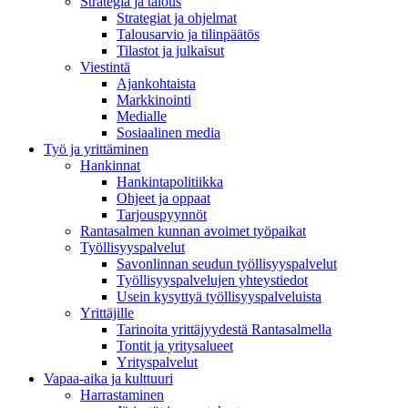
Strategia ja talous
Strategiat ja ohjelmat
Talousarvio ja tilinpäätös
Tilastot ja julkaisut
Viestintä
Ajankohtaista
Markkinointi
Medialle
Sosiaalinen media
Työ ja yrittäminen
Hankinnat
Hankintapolitiikka
Ohjeet ja oppaat
Tarjouspyynnöt
Rantasalmen kunnan avoimet työpaikat
Työllisyyspalvelut
Savonlinnan seudun työllisyyspalvelut
Työllisyyspalvelujen yhteystiedot
Usein kysyttyä työllisyyspalveluista
Yrittäjille
Tarinoita yrittäjyydestä Rantasalmella
Tontit ja yritysalueet
Yrityspalvelut
Vapaa-aika ja kulttuuri
Harrastaminen