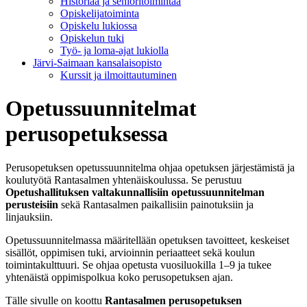
Historiaa ja senioritoimintaa
Opiskelijatoiminta
Opiskelu lukiossa
Opiskelun tuki
Työ- ja loma-ajat lukiolla
Järvi-Saimaan kansalaisopisto
Kurssit ja ilmoittautuminen
Opetussuunnitelmat
perusopetuksessa
Perusopetuksen opetussuunnitelma ohjaa opetuksen järjestämistä ja
koulutyötä Rantasalmen yhtenäiskoulussa. Se perustuu
Opetushallituksen valtakunnallisiin opetussuunnitelman
perusteisiin
sekä Rantasalmen paikallisiin painotuksiin ja
linjauksiin.
Opetussuunnitelmassa määritellään opetuksen tavoitteet, keskeiset
sisällöt, oppimisen tuki, arvioinnin periaatteet sekä koulun
toimintakulttuuri. Se ohjaa opetusta vuosiluokilla 1–9 ja tukee
yhtenäistä oppimispolkua koko perusopetuksen ajan.
Tälle sivulle on koottu
Rantasalmen perusopetuksen