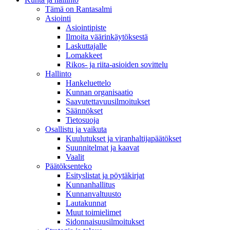
Tämä on Rantasalmi
Asiointi
Asiointipiste
Ilmoita väärinkäytöksestä
Laskuttajalle
Lomakkeet
Rikos- ja riita-asioiden sovittelu
Hallinto
Hankeluettelo
Kunnan organisaatio
Saavutettavuusilmoitukset
Säännökset
Tietosuoja
Osallistu ja vaikuta
Kuulutukset ja viranhaltijapäätökset
Suunnitelmat ja kaavat
Vaalit
Päätöksenteko
Esityslistat ja pöytäkirjat
Kunnanhallitus
Kunnanvaltuusto
Lautakunnat
Muut toimielimet
Sidonnaisuusilmoitukset