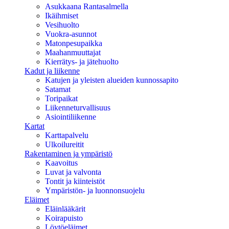
Asukkaana Rantasalmella
Ikäihmiset
Vesihuolto
Vuokra-asunnot
Matonpesupaikka
Maahanmuuttajat
Kierrätys- ja jätehuolto
Kadut ja liikenne
Katujen ja yleisten alueiden kunnossapito
Satamat
Toripaikat
Liikenneturvallisuus
Asiointiliikenne
Kartat
Karttapalvelu
Ulkoilureitit
Rakentaminen ja ympäristö
Kaavoitus
Luvat ja valvonta
Tontit ja kiinteistöt
Ympäristön- ja luonnonsuojelu
Eläimet
Eläinlääkärit
Koirapuisto
Löytöeläimet