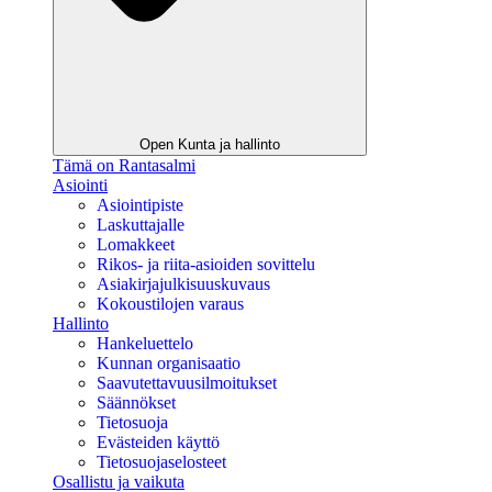
Open Kunta ja hallinto
Tämä on Rantasalmi
Asiointi
Asiointipiste
Laskuttajalle
Lomakkeet
Rikos- ja riita-asioiden sovittelu
Asiakirjajulkisuuskuvaus
Kokoustilojen varaus
Hallinto
Hankeluettelo
Kunnan organisaatio
Saavutettavuusilmoitukset
Säännökset
Tietosuoja
Evästeiden käyttö
Tietosuojaselosteet
Osallistu ja vaikuta