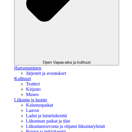
Open Vapaa-aika ja kulttuuri
Harrastaminen
Järjestöt ja avustukset
Kulttuuri
Teatteri
Kirjasto
Museo
Liikunta ja luonto
Kalastuspaikat
Laavut
Ladut ja luistelukenttä
Liikunnan paikat ja tilat
Liikuntaneuvonta ja ohjatut liikuntaryhmät
Puistot ja leikkikenttä