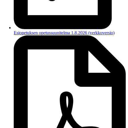
Esiopetuksen opetussuunitelma 1.8.2026 (verkkoversio)