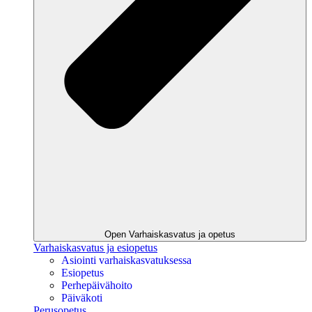
Open Varhaiskasvatus ja opetus
Varhaiskasvatus ja esiopetus
Asiointi varhaiskasvatuksessa
Esiopetus
Perhepäivähoito
Päiväkoti
Perusopetus