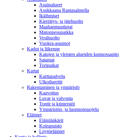
Asuinalueet
Asukkaana Rantasalmella
Ikäihmiset
Kierrätys- ja jätehuolto
Maahanmuuttajat
Matonpesupaikka
Vesihuolto
Vuokra-asunnot
Kadut ja liikenne
Katujen ja yleisten alueiden kunnossapito
Satamat
Toripaikat
Kartat
Karttapalvelu
Ulkoilureitit
Rakentaminen ja ympäristö
Kaavoitus
Luvat ja valvonta
Tontit ja kiinteistöt
Ympäristön- ja luonnonsuojelu
Eläimet
Eläinlääkärit
Koirapuisto
Löytöeläimet
Kunta ja hallinto