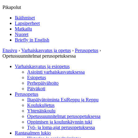
Pikapolut
Ikäihmiset
Lapsiperheet
Matkailu
Nuoret
Briefly in English
Etusivu
›
Varhaiskasvatus ja opetus
›
Perusopetus
›
Opetussuunnitelmat perusopetuksessa
Varhaiskasvatus ja esiopetus
Asiointi varhaiskasvatuksessa
Esiopetus
Perhepäivähoito
Päiväkoti
Perusopetus
Iltapäivätoiminta EsiReppu ja Reppu
Koulukuljetus
Yhtenäiskoulu
Opetussuunnitelmat perusopetuksessa
Oppimisen ja koulunkäynnin tuki
Työ- ja loma-ajat perusopetuksessa
Rantasalmen lukio