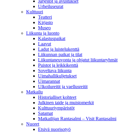
Järjestöt ja avustukset
Urheiluseurat
Kulttuuri
Teatteri
Kirjasto
Museo
Liikunta ja luonto
Kalastuspaikat
Laavut
Ladut ja luistelukenttä
Liikunnan paikat ja tilat
Liikuntaneuvonta ja ohjatut liikuntaryhmät
Puistot ja leikkikenttä
Soveltava liikunta
Uimahallikuljetukset
Uimarannat
Ulkoilureitit ja vaellusreitit
Matkailu
Historialliset kohteet
Julkinen taide ja muistomerkit
Kulttuuriympäristöt
Satamat
Matkailijan Rantasalmi – Visit Rantasalmi
Nuoret
Etsivä nuorisotyö