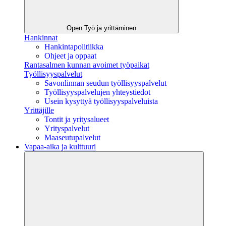
Open Työ ja yrittäminen
Hankinnat
Hankintapolitiikka
Ohjeet ja oppaat
Rantasalmen kunnan avoimet työpaikat
Työllisyyspalvelut
Savonlinnan seudun työllisyyspalvelut
Työllisyyspalvelujen yhteystiedot
Usein kysyttyä työllisyyspalveluista
Yrittäjille
Tontit ja yritysalueet
Yrityspalvelut
Maaseutupalvelut
Vapaa-aika ja kulttuuri