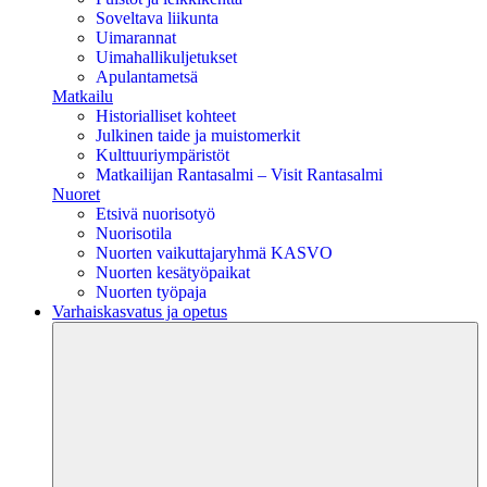
Soveltava liikunta
Uimarannat
Uimahallikuljetukset
Apulantametsä
Matkailu
Historialliset kohteet
Julkinen taide ja muistomerkit
Kulttuuriympäristöt
Matkailijan Rantasalmi – Visit Rantasalmi
Nuoret
Etsivä nuorisotyö
Nuorisotila
Nuorten vaikuttajaryhmä KASVO
Nuorten kesätyöpaikat
Nuorten työpaja
Varhaiskasvatus ja opetus