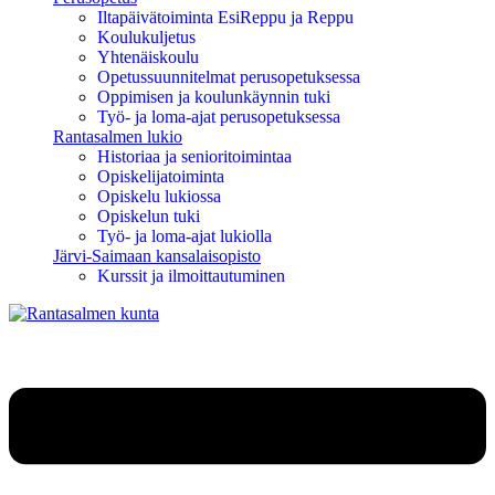
Iltapäivätoiminta EsiReppu ja Reppu
Koulukuljetus
Yhtenäiskoulu
Opetussuunnitelmat perusopetuksessa
Oppimisen ja koulunkäynnin tuki
Työ- ja loma-ajat perusopetuksessa
Rantasalmen lukio
Historiaa ja senioritoimintaa
Opiskelijatoiminta
Opiskelu lukiossa
Opiskelun tuki
Työ- ja loma-ajat lukiolla
Järvi-Saimaan kansalaisopisto
Kurssit ja ilmoittautuminen