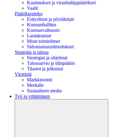
Kuulutukset ja viranhaltijapäätökset
Vaalit
Päätöksenteko
Esityslistat ja pöytäkirjat
Kunnanhallitus
Kunnanvaltuusto
Lautakunnat
Muut toimielimet
Sidonnaisuusilmoitukset
Strategia ja talous
Strategiat ja ohjelmat
Talousarvio ja tilinpäätös
Tilastot ja julkaisut
Viestintä
Markkinointi
Medialle
Sosiaalinen media
Työ ja yrittäminen