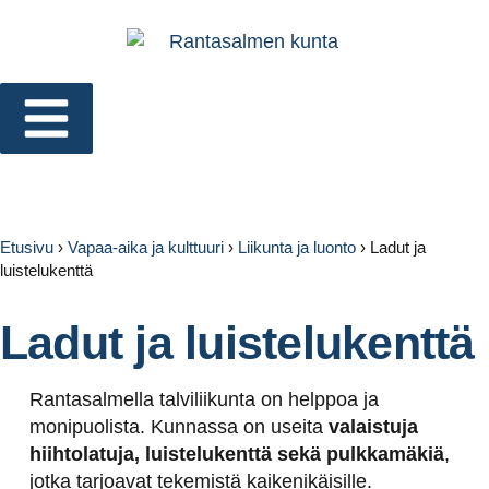
Etusivu
›
Vapaa-aika ja kulttuuri
›
Liikunta ja luonto
›
Ladut ja
luistelukenttä
Ladut ja luistelukenttä
Rantasalmella talviliikunta on helppoa ja
monipuolista. Kunnassa on useita
valaistuja
hiihtolatuja, luistelukenttä sekä pulkkamäkiä
,
jotka tarjoavat tekemistä kaikenikäisille.