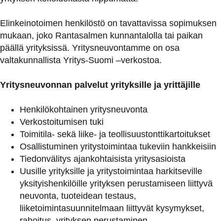
Elinkeinotoimen henkilöstö on tavattavissa sopimuksen
mukaan, joko Rantasalmen kunnantalolla tai paikan
päällä yrityksissä. Yritysneuvontamme on osa
valtakunnallista Yritys-Suomi –verkostoa.
Yritysneuvonnan palvelut yrityksille ja yrittäjille
Henkilökohtainen yritysneuvonta
Verkostoitumisen tuki
Toimitila- sekä liike- ja teollisuustonttikartoitukset
Osallistuminen yritystoimintaa tukeviin hankkeisiin
Tiedonvälitys ajankohtaisista yritysasioista
Uusille yrityksille ja yritystoimintaa harkitseville
yksityishenkilöille yrityksen perustamiseen liittyvä
neuvonta, tuoteidean testaus,
liiketoimintasuunnitelmaan liittyvät kysymykset,
rahoitus, yrityksen perustaminen