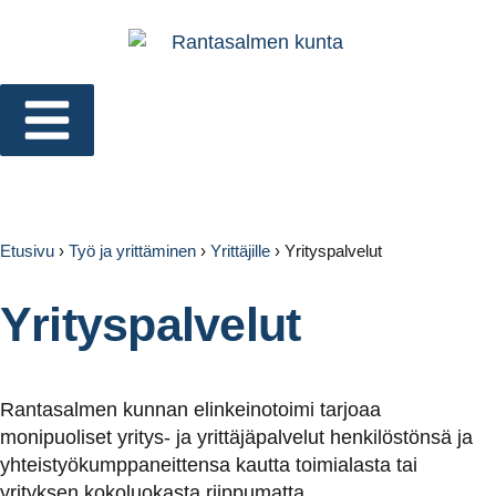
Etusivu
›
Työ ja yrittäminen
›
Yrittäjille
›
Yrityspalvelut
Yrityspalvelut
Rantasalmen kunnan elinkeinotoimi tarjoaa
monipuoliset yritys- ja yrittäjäpalvelut henkilöstönsä ja
yhteistyökumppaneittensa kautta toimialasta tai
yrityksen kokoluokasta riippumatta.