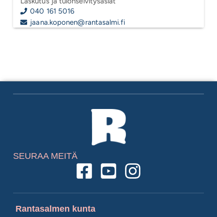
Laskutus ja tulonselvitysasiat
040 161 5016
jaana.koponen@rantasalmi.fi
SEURAA MEITÄ
Rantasalmen kunta