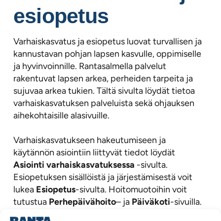
esiopetus
Varhaiskasvatus ja esiopetus luovat turvallisen ja
kannustavan pohjan lapsen kasvulle, oppimiselle
ja hyvinvoinnille. Rantasalmella palvelut
rakentuvat lapsen arkea, perheiden tarpeita ja
sujuvaa arkea tukien. Tältä sivulta löydät tietoa
varhaiskasvatuksen palveluista sekä ohjauksen
aihekohtaisille alasivuille.
Varhaiskasvatukseen hakeutumiseen ja
käytännön asiointiin liittyvät tiedot löydät
Asiointi varhaiskasvatuksessa
-sivulta.
Esiopetuksen sisällöistä ja järjestämisestä voit
lukea
Esiopetus
-sivulta. Hoitomuotoihin voit
tutustua
Perhepäivähoito
– ja
Päiväkoti
-sivuilla.