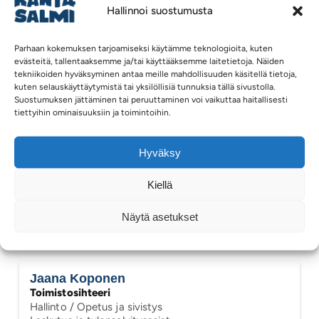
Rantasalmella varhaiskasvatus on osa turvallista
Hallinnoi suostumusta
kasvupolkua, jossa lapsi saa oppia, leikkiä ja
kasvaa yhteisön tuella. Täältä löydät reitit
Parhaan kokemuksen tarjoamiseksi käytämme teknologioita, kuten
palveluihin ja lisätietoon perheesi arjen tueksi.
evästeitä, tallentaaksemme ja/tai käyttääksemme laitetietoja. Näiden
tekniikoiden hyväksyminen antaa meille mahdollisuuden käsitellä tietoja,
kuten selauskäyttäytymistä tai yksilöllisiä tunnuksia tällä sivustolla.
Asiointi varhaiskasvatuksessa
Suostumuksen jättäminen tai peruuttaminen voi vaikuttaa haitallisesti
tiettyihin ominaisuuksiin ja toimintoihin.
Esiopetus
Perhepäivähoito
Päiväkoti
Hyväksy
Johanna Pohjanpalo
Kiellä
Varhaiskasvatuspäälllikkö
Kasvatus ja koulutus
Näytä asetukset
040 558 5290
johanna.pohjanpalo@rantasalmi.fi
Jaana Koponen
Toimistosihteeri
Hallinto
/ Opetus ja sivistys