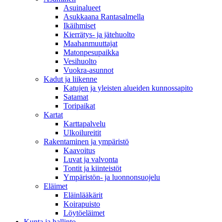
Asuinalueet
Asukkaana Rantasalmella
Ikäihmiset
Kierrätys- ja jätehuolto
Maahanmuuttajat
Matonpesupaikka
Vesihuolto
Vuokra-asunnot
Kadut ja liikenne
Katujen ja yleisten alueiden kunnossapito
Satamat
Toripaikat
Kartat
Karttapalvelu
Ulkoilureitit
Rakentaminen ja ympäristö
Kaavoitus
Luvat ja valvonta
Tontit ja kiinteistöt
Ympäristön- ja luonnonsuojelu
Eläimet
Eläinlääkärit
Koirapuisto
Löytöeläimet
Kunta ja hallinto