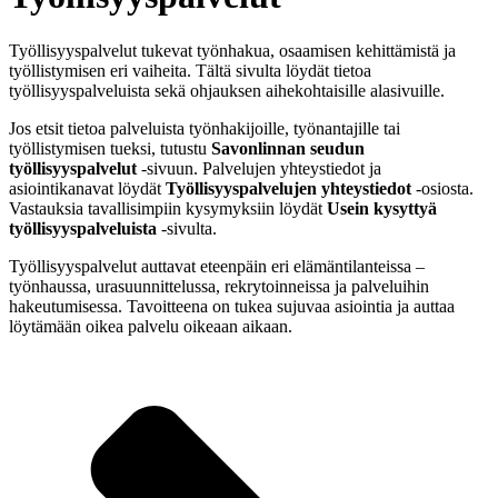
Työllisyyspalvelut tukevat työnhakua, osaamisen kehittämistä ja
työllistymisen eri vaiheita. Tältä sivulta löydät tietoa
työllisyyspalveluista sekä ohjauksen aihekohtaisille alasivuille.
Jos etsit tietoa palveluista työnhakijoille, työnantajille tai
työllistymisen tueksi, tutustu
Savonlinnan seudun
työllisyyspalvelut
-sivuun. Palvelujen yhteystiedot ja
asiointikanavat löydät
Työllisyyspalvelujen yhteystiedot
-osiosta.
Vastauksia tavallisimpiin kysymyksiin löydät
Usein kysyttyä
työllisyyspalveluista
-sivulta.
Työllisyyspalvelut auttavat eteenpäin eri elämäntilanteissa –
työnhaussa, urasuunnittelussa, rekrytoinneissa ja palveluihin
hakeutumisessa. Tavoitteena on tukea sujuvaa asiointia ja auttaa
löytämään oikea palvelu oikeaan aikaan.