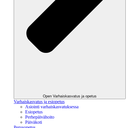
Open Varhaiskasvatus ja opetus
Varhaiskasvatus ja esiopetus
Asiointi varhaiskasvatuksessa
Esiopetus
Perhepäivähoito
Päiväkoti
Perusopetus