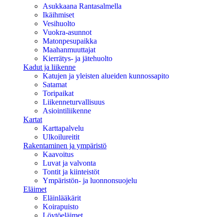
Asukkaana Rantasalmella
Ikäihmiset
Vesihuolto
Vuokra-asunnot
Matonpesupaikka
Maahanmuuttajat
Kierrätys- ja jätehuolto
Kadut ja liikenne
Katujen ja yleisten alueiden kunnossapito
Satamat
Toripaikat
Liikenneturvallisuus
Asiointiliikenne
Kartat
Karttapalvelu
Ulkoilureitit
Rakentaminen ja ympäristö
Kaavoitus
Luvat ja valvonta
Tontit ja kiinteistöt
Ympäristön- ja luonnonsuojelu
Eläimet
Eläinlääkärit
Koirapuisto
Löytöeläimet