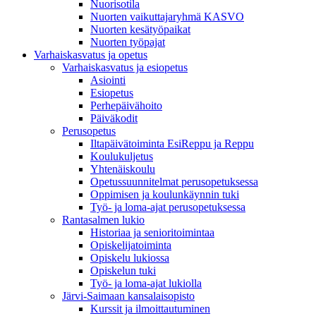
Nuorisotila
Nuorten vaikuttajaryhmä KASVO
Nuorten kesätyöpaikat
Nuorten työpajat
Varhaiskasvatus ja opetus
Varhaiskasvatus ja esiopetus
Asiointi
Esiopetus
Perhepäivähoito
Päiväkodit
Perusopetus
Iltapäivätoiminta EsiReppu ja Reppu
Koulukuljetus
Yhtenäiskoulu
Opetussuunnitelmat perusopetuksessa
Oppimisen ja koulunkäynnin tuki
Työ- ja loma-ajat perusopetuksessa
Rantasalmen lukio
Historiaa ja senioritoimintaa
Opiskelijatoiminta
Opiskelu lukiossa
Opiskelun tuki
Työ- ja loma-ajat lukiolla
Järvi-Saimaan kansalaisopisto
Kurssit ja ilmoittautuminen