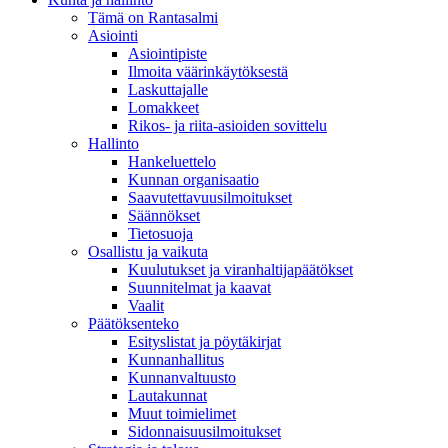
Tämä on Rantasalmi
Asiointi
Asiointipiste
Ilmoita väärinkäytöksestä
Laskuttajalle
Lomakkeet
Rikos- ja riita-asioiden sovittelu
Hallinto
Hankeluettelo
Kunnan organisaatio
Saavutettavuusilmoitukset
Säännökset
Tietosuoja
Osallistu ja vaikuta
Kuulutukset ja viranhaltijapäätökset
Suunnitelmat ja kaavat
Vaalit
Päätöksenteko
Esityslistat ja pöytäkirjat
Kunnanhallitus
Kunnanvaltuusto
Lautakunnat
Muut toimielimet
Sidonnaisuusilmoitukset