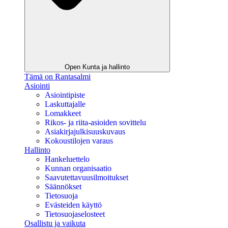
Open Kunta ja hallinto
Tämä on Rantasalmi
Asiointi
Asiointipiste
Laskuttajalle
Lomakkeet
Rikos- ja riita-asioiden sovittelu
Asiakirjajulkisuuskuvaus
Kokoustilojen varaus
Hallinto
Hankeluettelo
Kunnan organisaatio
Saavutettavuusilmoitukset
Säännökset
Tietosuoja
Evästeiden käyttö
Tietosuojaselosteet
Osallistu ja vaikuta