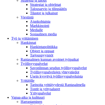
Strategia ja talous
Strategiat ja ohjelmat
Talousarvio ja tilinpäätös
Tilastot ja julkaisut
Viestintä
Ajankohtaista
Markkinointi
Medialle
Sosiaalinen media
Työ ja yrittäminen
Hankinnat
Hankintapolitiikka
Ohjeet ja oppaat
Tarjouspyynnöt
Rantasalmen kunnan avoimet työpaikat
Työllisyyspalvelut
Savonlinnan seudun työllisyyspalvelut
Työllisyyspalvelujen yhteystiedot
Usein kysyttyä työllisyyspalveluista
Yrittäjille
Tarinoita yrittäjyydestä Rantasalmella
Tontit ja yritysalueet
Yrityspalvelut
Vapaa-aika ja kulttuuri
Harrastaminen