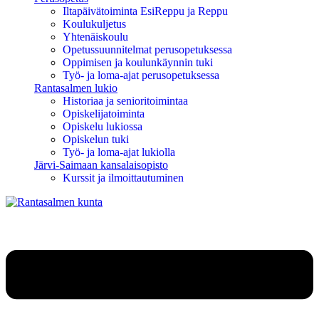
Iltapäivätoiminta EsiReppu ja Reppu
Koulukuljetus
Yhtenäiskoulu
Opetussuunnitelmat perusopetuksessa
Oppimisen ja koulunkäynnin tuki
Työ- ja loma-ajat perusopetuksessa
Rantasalmen lukio
Historiaa ja senioritoimintaa
Opiskelijatoiminta
Opiskelu lukiossa
Opiskelun tuki
Työ- ja loma-ajat lukiolla
Järvi-Saimaan kansalaisopisto
Kurssit ja ilmoittautuminen