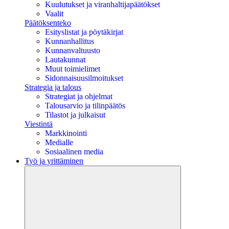
Kuulutukset ja viranhaltijapäätökset
Vaalit
Päätöksenteko
Esityslistat ja pöytäkirjat
Kunnanhallitus
Kunnanvaltuusto
Lautakunnat
Muut toimielimet
Sidonnaisuusilmoitukset
Strategia ja talous
Strategiat ja ohjelmat
Talousarvio ja tilinpäätös
Tilastot ja julkaisut
Viestintä
Markkinointi
Medialle
Sosiaalinen media
Työ ja yrittäminen