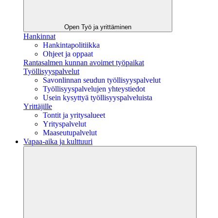
Open Työ ja yrittäminen
Hankinnat
Hankintapolitiikka
Ohjeet ja oppaat
Rantasalmen kunnan avoimet työpaikat
Työllisyyspalvelut
Savonlinnan seudun työllisyyspalvelut
Työllisyyspalvelujen yhteystiedot
Usein kysyttyä työllisyyspalveluista
Yrittäjille
Tontit ja yritysalueet
Yrityspalvelut
Maaseutupalvelut
Vapaa-aika ja kulttuuri