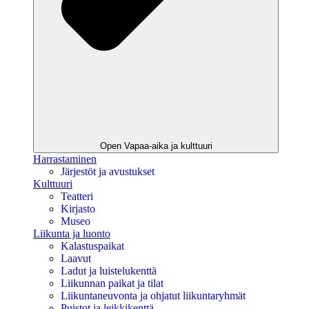
Open Vapaa-aika ja kulttuuri
Harrastaminen
Järjestöt ja avustukset
Kulttuuri
Teatteri
Kirjasto
Museo
Liikunta ja luonto
Kalastuspaikat
Laavut
Ladut ja luistelukenttä
Liikunnan paikat ja tilat
Liikuntaneuvonta ja ohjatut liikuntaryhmät
Puistot ja leikkikenttä