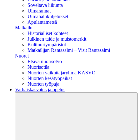
Soveltava liikunta
Uimarannat
Uimahallikuljetukset
Apulantametsä
Matkailu
Historialliset kohteet
Julkinen taide ja muistomerkit
Kulttuuriympäristöt
Matkailijan Rantasalmi – Visit Rantasalmi
Nuoret
Etsivä nuorisotyö
Nuorisotila
Nuorten vaikuttajaryhmä KASVO
Nuorten kesätyöpaikat
Nuorten työpaja
Varhaiskasvatus ja opetus