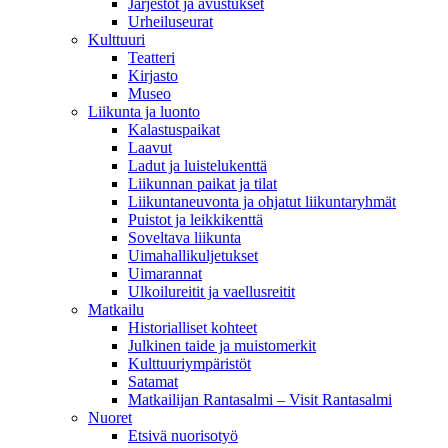
Järjestöt ja avustukset
Urheiluseurat
Kulttuuri
Teatteri
Kirjasto
Museo
Liikunta ja luonto
Kalastuspaikat
Laavut
Ladut ja luistelukenttä
Liikunnan paikat ja tilat
Liikuntaneuvonta ja ohjatut liikuntaryhmät
Puistot ja leikkikenttä
Soveltava liikunta
Uimahallikuljetukset
Uimarannat
Ulkoilureitit ja vaellusreitit
Matkailu
Historialliset kohteet
Julkinen taide ja muistomerkit
Kulttuuriympäristöt
Satamat
Matkailijan Rantasalmi – Visit Rantasalmi
Nuoret
Etsivä nuorisotyö