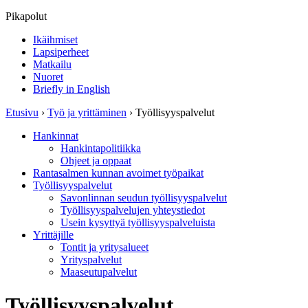
Pikapolut
Ikäihmiset
Lapsiperheet
Matkailu
Nuoret
Briefly in English
Etusivu
›
Työ ja yrittäminen
›
Työllisyyspalvelut
Hankinnat
Hankintapolitiikka
Ohjeet ja oppaat
Rantasalmen kunnan avoimet työpaikat
Työllisyyspalvelut
Savonlinnan seudun työllisyyspalvelut
Työllisyyspalvelujen yhteystiedot
Usein kysyttyä työllisyyspalveluista
Yrittäjille
Tontit ja yritysalueet
Yrityspalvelut
Maaseutupalvelut
Työllisyyspalvelut