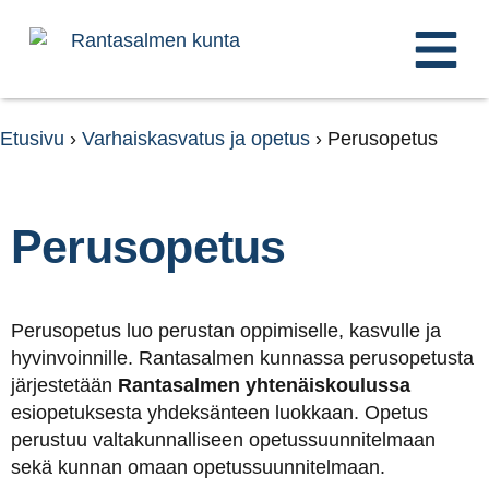
Etusivu
›
Varhaiskasvatus ja opetus
›
Perusopetus
Perusopetus
Perusopetus luo perustan oppimiselle, kasvulle ja
hyvinvoinnille. Rantasalmen kunnassa perusopetusta
järjestetään
Rantasalmen yhtenäiskoulu
ssa
esiopetuksesta yhdeksänteen luokkaan. Opetus
perustuu valtakunnalliseen opetussuunnitelmaan
sekä kunnan omaan opetussuunnitelmaan.