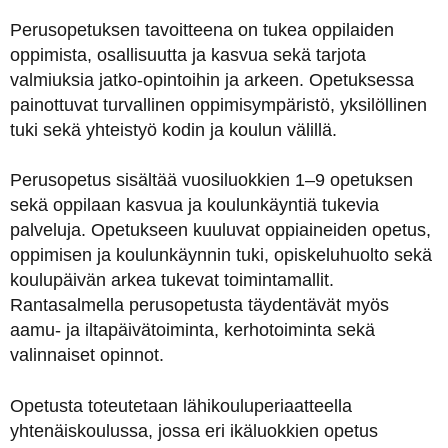
Perusopetuksen tavoitteena on tukea oppilaiden
oppimista, osallisuutta ja kasvua sekä tarjota
valmiuksia jatko-opintoihin ja arkeen. Opetuksessa
painottuvat turvallinen oppimisympäristö, yksilöllinen
tuki sekä yhteistyö kodin ja koulun välillä.
Perusopetus sisältää vuosiluokkien 1–9 opetuksen
sekä oppilaan kasvua ja koulunkäyntiä tukevia
palveluja. Opetukseen kuuluvat oppiaineiden opetus,
oppimisen ja koulunkäynnin tuki, opiskeluhuolto sekä
koulupäivän arkea tukevat toimintamallit.
Rantasalmella perusopetusta täydentävät myös
aamu- ja iltapäivätoiminta, kerhotoiminta sekä
valinnaiset opinnot.
Opetusta toteutetaan lähikouluperiaatteella
yhtenäiskoulussa, jossa eri ikäluokkien opetus