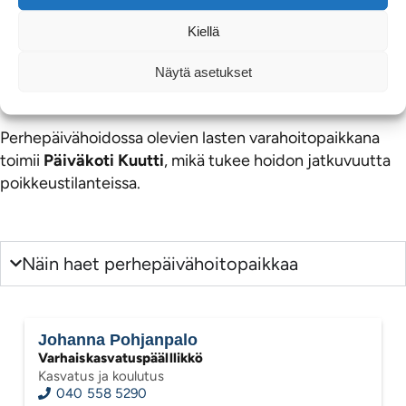
Sijainti ja saavutettavuus
Kiellä
Perhepäivähoito järjestetään hoitajan kotona.
Tarkemmat käytännöt, hoitopaikka ja päivittäiset
Näytä asetukset
järjestelyt sovitaan perheen kanssa sijoitusvaiheessa.
Perhepäivähoidossa olevien lasten varahoitopaikkana
toimii
Päiväkoti Kuutti
, mikä tukee hoidon jatkuvuutta
poikkeustilanteissa.
Näin haet perhepäivähoitopaikkaa
Johanna Pohjanpalo
Varhaiskasvatuspäälllikkö
Kasvatus ja koulutus
040 558 5290