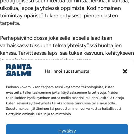
pedagogisesti suunniteltua toimintaa, leikkiä, liikuntaa,
ulkoilua, lepoa ja yhdessä oppimista. Kodinomainen
toimintaympäristö tukee erityisesti pienten lasten
tarpeita.
Perhepäivähoidossa jokaiselle lapselle laaditaan
varhaiskasvatussuunnitelma yhteistyössä huoltajien
kanssa. Tarvittaessa lapsi saa tukea kasvuun, kehitykseen
ja oppimiseen osana varhaiskasvatusta.
Hallinnoi suostumusta
Kenelle palvelu on tarkoitettu
Parhaan kokemuksen tarjoamiseksi käytämme teknologioita, kuten
Perhepäivähoito on tarkoitettu varhaiskasvatusikäisille
evästeitä, tallentaaksemme ja/tai käyttääksemme laitetietoja. Näiden
lapsille ja perheille, jotka toivovat pienryhmämuotoista
tekniikoiden hyväksyminen antaa meille mahdollisuuden käsitellä tietoja,
kuten selauskäyttäytymistä tai yksilöllisiä tunnuksia tällä sivustolla.
varhaiskasvatusta. Palvelu voi sopia erityisesti perheille,
Suostumuksen jättäminen tai peruuttaminen voi vaikuttaa haitallisesti
jotka arvostavat kodinomaista ympäristöä ja pientä
tiettyihin ominaisuuksiin ja toimintoihin.
ryhmäkokoa.
Hyväksy