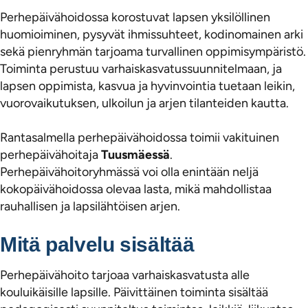
Perhepäivähoidossa korostuvat lapsen yksilöllinen
huomioiminen, pysyvät ihmissuhteet, kodinomainen arki
sekä pienryhmän tarjoama turvallinen oppimisympäristö.
Toiminta perustuu varhaiskasvatussuunnitelmaan, ja
lapsen oppimista, kasvua ja hyvinvointia tuetaan leikin,
vuorovaikutuksen, ulkoilun ja arjen tilanteiden kautta.
Rantasalmella perhepäivähoidossa toimii vakituinen
perhepäivähoitaja
Tuusmäessä
.
Perhepäivähoitoryhmässä voi olla enintään neljä
kokopäivähoidossa olevaa lasta, mikä mahdollistaa
rauhallisen ja lapsilähtöisen arjen.
Mitä palvelu sisältää
Perhepäivähoito tarjoaa varhaiskasvatusta alle
kouluikäisille lapsille. Päivittäinen toiminta sisältää