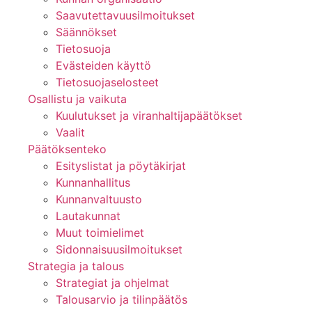
Saavutettavuusilmoitukset
Säännökset
Tietosuoja
Evästeiden käyttö
Tietosuojaselosteet
Osallistu ja vaikuta
Kuulutukset ja viranhaltijapäätökset
Vaalit
Päätöksenteko
Esityslistat ja pöytäkirjat
Kunnanhallitus
Kunnanvaltuusto
Lautakunnat
Muut toimielimet
Sidonnaisuusilmoitukset
Strategia ja talous
Strategiat ja ohjelmat
Talousarvio ja tilinpäätös