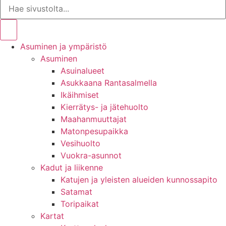
Asuminen ja ympäristö
Asuminen
Asuinalueet
Asukkaana Rantasalmella
Ikäihmiset
Kierrätys- ja jätehuolto
Maahanmuuttajat
Matonpesupaikka
Vesihuolto
Vuokra-asunnot
Kadut ja liikenne
Katujen ja yleisten alueiden kunnossapito
Satamat
Toripaikat
Kartat