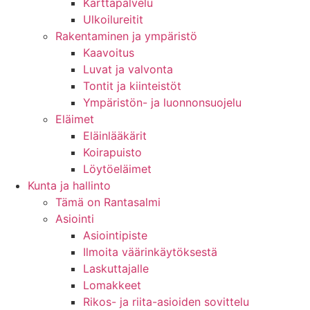
Karttapalvelu
Ulkoilureitit
Rakentaminen ja ympäristö
Kaavoitus
Luvat ja valvonta
Tontit ja kiinteistöt
Ympäristön- ja luonnonsuojelu
Eläimet
Eläinlääkärit
Koirapuisto
Löytöeläimet
Kunta ja hallinto
Tämä on Rantasalmi
Asiointi
Asiointipiste
Ilmoita väärinkäytöksestä
Laskuttajalle
Lomakkeet
Rikos- ja riita-asioiden sovittelu