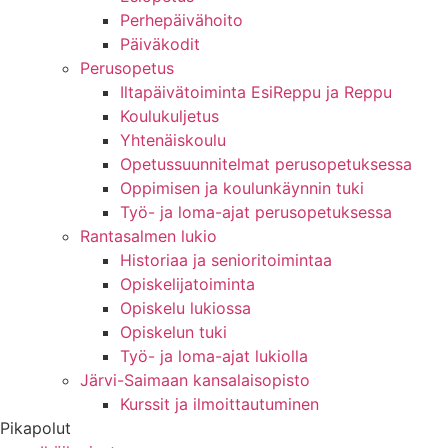
Perhepäivähoito
Päiväkodit
Perusopetus
Iltapäivätoiminta EsiReppu ja Reppu
Koulukuljetus
Yhtenäiskoulu
Opetussuunnitelmat perusopetuksessa
Oppimisen ja koulunkäynnin tuki
Työ- ja loma-ajat perusopetuksessa
Rantasalmen lukio
Historiaa ja senioritoimintaa
Opiskelijatoiminta
Opiskelu lukiossa
Opiskelun tuki
Työ- ja loma-ajat lukiolla
Järvi-Saimaan kansalaisopisto
Kurssit ja ilmoittautuminen
Pikapolut