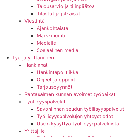
Talousarvio ja tilinpäätös
Tilastot ja julkaisut
Viestintä
Ajankohtaista
Markkinointi
Medialle
Sosiaalinen media
Työ ja yrittäminen
Hankinnat
Hankintapolitiikka
Ohjeet ja oppaat
Tarjouspyynnöt
Rantasalmen kunnan avoimet työpaikat
Työllisyyspalvelut
Savonlinnan seudun työllisyyspalvelut
Työllisyyspalvelujen yhteystiedot
Usein kysyttyä työllisyyspalveluista
Yrittäjille