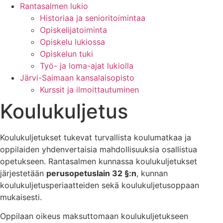
Rantasalmen lukio
Historiaa ja senioritoimintaa
Opiskelijatoiminta
Opiskelu lukiossa
Opiskelun tuki
Työ- ja loma-ajat lukiolla
Järvi-Saimaan kansalaisopisto
Kurssit ja ilmoittautuminen
Koulukuljetus
Koulukuljetukset tukevat turvallista koulumatkaa ja
oppilaiden yhdenvertaisia mahdollisuuksia osallistua
opetukseen. Rantasalmen kunnassa koulukuljetukset
järjestetään
perusopetuslain 32 §:n
, kunnan
koulukuljetusperiaatteiden sekä koulukuljetusoppaan
mukaisesti.
Oppilaan oikeus maksuttomaan koulukuljetukseen