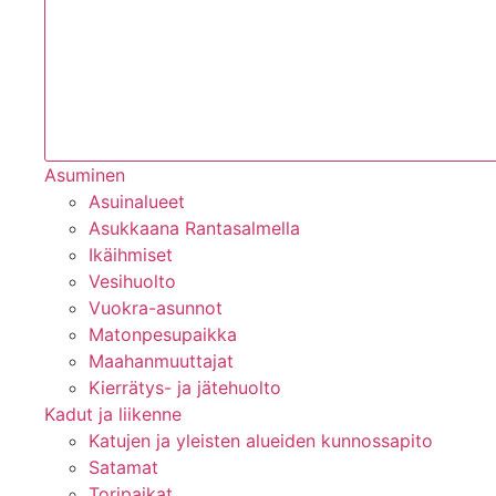
Asuminen
Asuinalueet
Asukkaana Rantasalmella
Ikäihmiset
Vesihuolto
Vuokra-asunnot
Matonpesupaikka
Maahanmuuttajat
Kierrätys- ja jätehuolto
Kadut ja liikenne
Katujen ja yleisten alueiden kunnossapito
Satamat
Toripaikat