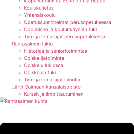
Iltapäivätoiminta EsiReppu ja Reppu
Koulukuljetus
Yhtenäiskoulu
Opetussuunnitelmat perusopetuksessa
Oppimisen ja koulunkäynnin tuki
Työ- ja loma-ajat perusopetuksessa
Rantasalmen lukio
Historiaa ja senioritoimintaa
Opiskelijatoiminta
Opiskelu lukiossa
Opiskelun tuki
Työ- ja loma-ajat lukiolla
Järvi-Saimaan kansalaisopisto
Kurssit ja ilmoittautuminen