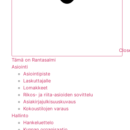
Close
Tämä on Rantasalmi
Asiointi
Asiointipiste
Laskuttajalle
Lomakkeet
Rikos- ja riita-asioiden sovittelu
Asiakirjajulkisuuskuvaus
Kokoustilojen varaus
Hallinto
Hankeluettelo
Kunnan organisaatio