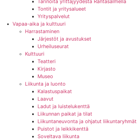
Tarinoita yrittäjyydestä Rantasalmella
Tontit ja yritysalueet
Yrityspalvelut
Vapaa-aika ja kulttuuri
Harrastaminen
Järjestöt ja avustukset
Urheiluseurat
Kulttuuri
Teatteri
Kirjasto
Museo
Liikunta ja luonto
Kalastuspaikat
Laavut
Ladut ja luistelukenttä
Liikunnan paikat ja tilat
Liikuntaneuvonta ja ohjatut liikuntaryhmät
Puistot ja leikkikenttä
Soveltava liikunta