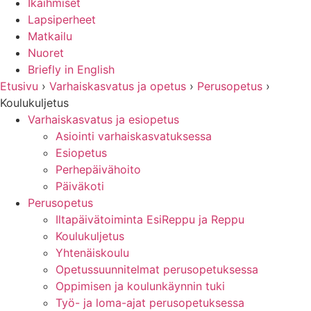
Ikäihmiset
Lapsiperheet
Matkailu
Nuoret
Briefly in English
Etusivu
›
Varhaiskasvatus ja opetus
›
Perusopetus
›
Koulukuljetus
Varhaiskasvatus ja esiopetus
Asiointi varhaiskasvatuksessa
Esiopetus
Perhepäivähoito
Päiväkoti
Perusopetus
Iltapäivätoiminta EsiReppu ja Reppu
Koulukuljetus
Yhtenäiskoulu
Opetussuunnitelmat perusopetuksessa
Oppimisen ja koulunkäynnin tuki
Työ- ja loma-ajat perusopetuksessa