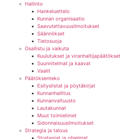
Hallinto
Hankeluettelo
Kunnan organisaatio
Saavutettavuusilmoitukset
Säännökset
Tietosuoja
Osallistu ja vaikuta
Kuulutukset ja viranhaltijapäätökset
Suunnitelmat ja kaavat
Vaalit
Päätöksenteko
Esityslistat ja pöytäkirjat
Kunnanhallitus
Kunnanvaltuusto
Lautakunnat
Muut toimielimet
Sidonnaisuusilmoitukset
Strategia ja talous
Strategiat ja ohjelmat