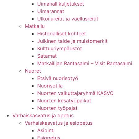
Uimahallikuljetukset
Uimarannat
Ulkoilureitit ja vaellusreitit
Matkailu
Historialliset kohteet
Julkinen taide ja muistomerkit
Kulttuuriympäristöt
Satamat
Matkailijan Rantasalmi – Visit Rantasalmi
Nuoret
Etsivä nuorisotyö
Nuorisotila
Nuorten vaikuttajaryhmä KASVO
Nuorten kesätyöpaikat
Nuorten työpajat
Varhaiskasvatus ja opetus
Varhaiskasvatus ja esiopetus
Asiointi
Esiopetus