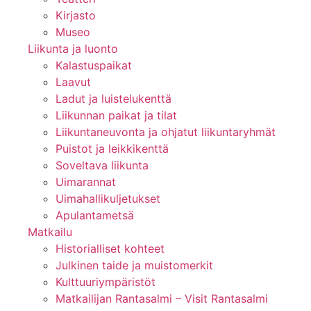
Kirjasto
Museo
Liikunta ja luonto
Kalastuspaikat
Laavut
Ladut ja luistelukenttä
Liikunnan paikat ja tilat
Liikuntaneuvonta ja ohjatut liikuntaryhmät
Puistot ja leikkikenttä
Soveltava liikunta
Uimarannat
Uimahallikuljetukset
Apulantametsä
Matkailu
Historialliset kohteet
Julkinen taide ja muistomerkit
Kulttuuriympäristöt
Matkailijan Rantasalmi – Visit Rantasalmi