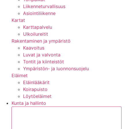
Liikenneturvallisuus
Asiointiliikenne
Kartat
Karttapalvelu
Ulkoilureitit
Rakentaminen ja ympäristö
Kaavoitus
Luvat ja valvonta
Tontit ja kiinteistöt
Ympäristön- ja luonnonsuojelu
Eläimet
Eläinlääkärit
Koirapuisto
Löytöeläimet
Kunta ja hallinto