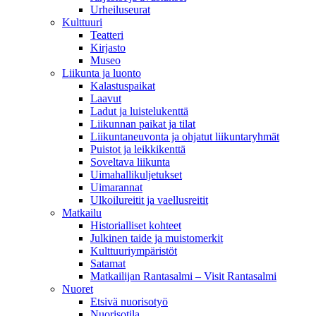
Urheiluseurat
Kulttuuri
Teatteri
Kirjasto
Museo
Liikunta ja luonto
Kalastuspaikat
Laavut
Ladut ja luistelukenttä
Liikunnan paikat ja tilat
Liikuntaneuvonta ja ohjatut liikuntaryhmät
Puistot ja leikkikenttä
Soveltava liikunta
Uimahallikuljetukset
Uimarannat
Ulkoilureitit ja vaellusreitit
Matkailu
Historialliset kohteet
Julkinen taide ja muistomerkit
Kulttuuriympäristöt
Satamat
Matkailijan Rantasalmi – Visit Rantasalmi
Nuoret
Etsivä nuorisotyö
Nuorisotila