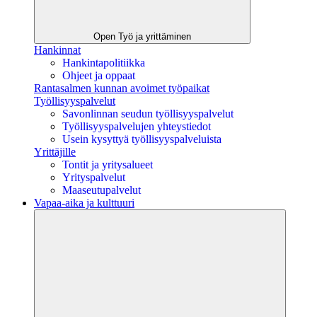
Open Työ ja yrittäminen
Hankinnat
Hankintapolitiikka
Ohjeet ja oppaat
Rantasalmen kunnan avoimet työpaikat
Työllisyyspalvelut
Savonlinnan seudun työllisyyspalvelut
Työllisyyspalvelujen yhteystiedot
Usein kysyttyä työllisyyspalveluista
Yrittäjille
Tontit ja yritysalueet
Yrityspalvelut
Maaseutupalvelut
Vapaa-aika ja kulttuuri