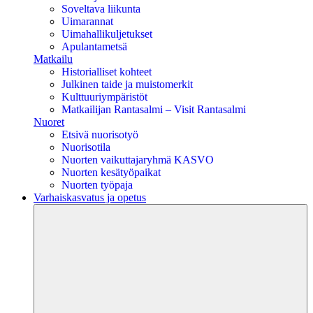
Soveltava liikunta
Uimarannat
Uimahallikuljetukset
Apulantametsä
Matkailu
Historialliset kohteet
Julkinen taide ja muistomerkit
Kulttuuriympäristöt
Matkailijan Rantasalmi – Visit Rantasalmi
Nuoret
Etsivä nuorisotyö
Nuorisotila
Nuorten vaikuttajaryhmä KASVO
Nuorten kesätyöpaikat
Nuorten työpaja
Varhaiskasvatus ja opetus