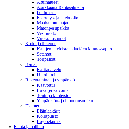
Asuinalueet
Asukkaana Rantasalmella
Ikäihmiset
Kierrätys- ja jätehuolto
Maahanmuuttajat
Matonpesupaikka
Vesihuolto
Vuokra-asunnot
Kadut ja liikenne
Katujen ja yleisten alueiden kunnossapito
Satamat
Toripaikat
Kartat
Karttapalvelu
Ulkoilureitit
Rakentaminen ja ympäristö
Kaavoitus
Luvat ja valvonta
Tontit ja kiinteistöt
Ympäristön- ja luonnonsuojelu
Eläimet
Eläinlääkärit
Koirapuisto
Löytöeläimet
Kunta ja hallinto