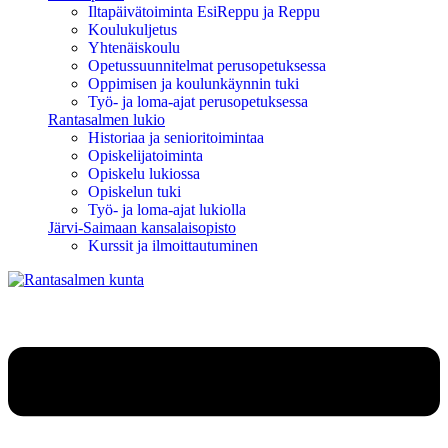
Iltapäivätoiminta EsiReppu ja Reppu
Koulukuljetus
Yhtenäiskoulu
Opetussuunnitelmat perusopetuksessa
Oppimisen ja koulunkäynnin tuki
Työ- ja loma-ajat perusopetuksessa
Rantasalmen lukio
Historiaa ja senioritoimintaa
Opiskelijatoiminta
Opiskelu lukiossa
Opiskelun tuki
Työ- ja loma-ajat lukiolla
Järvi-Saimaan kansalaisopisto
Kurssit ja ilmoittautuminen