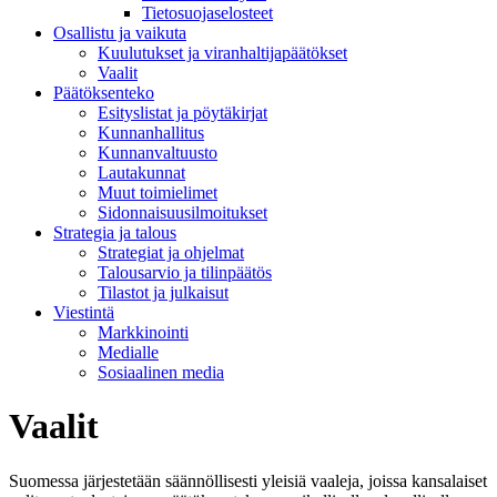
Tietosuojaselosteet
Osallistu ja vaikuta
Kuulutukset ja viranhaltijapäätökset
Vaalit
Päätöksenteko
Esityslistat ja pöytäkirjat
Kunnanhallitus
Kunnanvaltuusto
Lautakunnat
Muut toimielimet
Sidonnaisuusilmoitukset
Strategia ja talous
Strategiat ja ohjelmat
Talousarvio ja tilinpäätös
Tilastot ja julkaisut
Viestintä
Markkinointi
Medialle
Sosiaalinen media
Vaalit
Suomessa järjestetään säännöllisesti yleisiä vaaleja, joissa kansalaiset