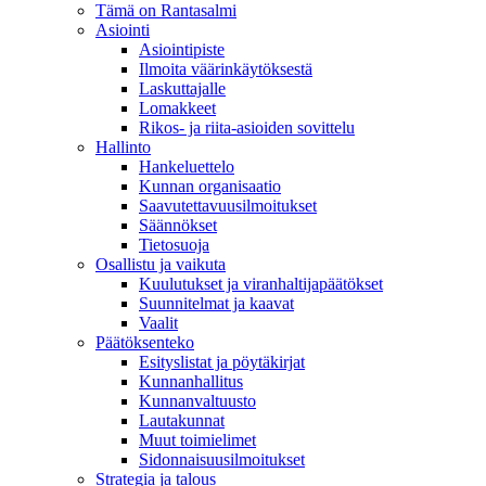
Tämä on Rantasalmi
Asiointi
Asiointipiste
Ilmoita väärinkäytöksestä
Laskuttajalle
Lomakkeet
Rikos- ja riita-asioiden sovittelu
Hallinto
Hankeluettelo
Kunnan organisaatio
Saavutettavuusilmoitukset
Säännökset
Tietosuoja
Osallistu ja vaikuta
Kuulutukset ja viranhaltijapäätökset
Suunnitelmat ja kaavat
Vaalit
Päätöksenteko
Esityslistat ja pöytäkirjat
Kunnanhallitus
Kunnanvaltuusto
Lautakunnat
Muut toimielimet
Sidonnaisuusilmoitukset
Strategia ja talous