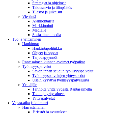
Strategiat ja ohjelmat
Talousarvio ja tilinpäätös
Tilastot ja julkaisut
Viestintä
Ajankohtaista
Markkinointi
Medialle
Sosiaalinen media
Työ ja yrittäminen
Hankinnat
Hankintapolitiikka
Ohjeet ja oppaat
Tarjouspyynnöt
Rantasalmen kunnan avoimet työpaikat
Työllisyyspalvelut
Savonlinnan seudun työllisyyspalvelut
Työllisyyspalvelujen yhteystiedot
Usein kysyttyä työllisyyspalveluista
Yrittäjille
Tarinoita yrittäjyydestä Rantasalmella
Tontit ja yritysalueet
Yrityspalvelut
Vapaa-aika ja kulttuuri
Harrastaminen
Järjestöt ja avustukset