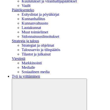
Kuulutukset ja viranhaltijapäätökset
Vaalit
Päätöksenteko
Esityslistat ja pöytäkirjat
Kunnanhallitus
Kunnanvaltuusto
Lautakunnat
Muut toimielimet
Sidonnaisuusilmoitukset
Strategia ja talous
Strategiat ja ohjelmat
Talousarvio ja tilinpäätös
Tilastot ja julkaisut
Viestintä
Markkinointi
Medialle
Sosiaalinen media
Työ ja yrittäminen