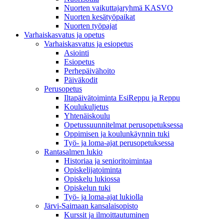
Nuorten vaikuttajaryhmä KASVO
Nuorten kesätyöpaikat
Nuorten työpajat
Varhaiskasvatus ja opetus
Varhaiskasvatus ja esiopetus
Asiointi
Esiopetus
Perhepäivähoito
Päiväkodit
Perusopetus
Iltapäivätoiminta EsiReppu ja Reppu
Koulukuljetus
Yhtenäiskoulu
Opetussuunnitelmat perusopetuksessa
Oppimisen ja koulunkäynnin tuki
Työ- ja loma-ajat perusopetuksessa
Rantasalmen lukio
Historiaa ja senioritoimintaa
Opiskelijatoiminta
Opiskelu lukiossa
Opiskelun tuki
Työ- ja loma-ajat lukiolla
Järvi-Saimaan kansalaisopisto
Kurssit ja ilmoittautuminen