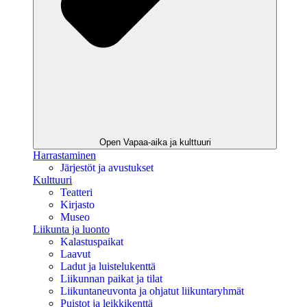
Open Vapaa-aika ja kulttuuri
Harrastaminen
Järjestöt ja avustukset
Kulttuuri
Teatteri
Kirjasto
Museo
Liikunta ja luonto
Kalastuspaikat
Laavut
Ladut ja luistelukenttä
Liikunnan paikat ja tilat
Liikuntaneuvonta ja ohjatut liikuntaryhmät
Puistot ja leikkikenttä