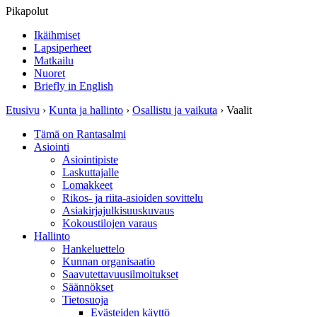
Pikapolut
Ikäihmiset
Lapsiperheet
Matkailu
Nuoret
Briefly in English
Etusivu
›
Kunta ja hallinto
›
Osallistu ja vaikuta
›
Vaalit
Tämä on Rantasalmi
Asiointi
Asiointipiste
Laskuttajalle
Lomakkeet
Rikos- ja riita-asioiden sovittelu
Asiakirjajulkisuuskuvaus
Kokoustilojen varaus
Hallinto
Hankeluettelo
Kunnan organisaatio
Saavutettavuusilmoitukset
Säännökset
Tietosuoja
Evästeiden käyttö