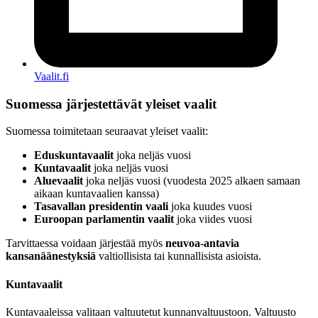
Vaalit.fi
Suomessa järjestettävät yleiset vaalit
Suomessa toimitetaan seuraavat yleiset vaalit:
Eduskuntavaalit
joka neljäs vuosi
Kuntavaalit
joka neljäs vuosi
Aluevaalit
joka neljäs vuosi (vuodesta 2025 alkaen samaan
aikaan kuntavaalien kanssa)
Tasavallan presidentin vaali
joka kuudes vuosi
Euroopan parlamentin vaalit
joka viides vuosi
Tarvittaessa voidaan järjestää myös
neuvoa-antavia
kansanäänestyksiä
valtiollisista tai kunnallisista asioista.
Kuntavaalit
Kuntavaaleissa valitaan valtuutetut kunnanvaltuustoon. Valtuusto