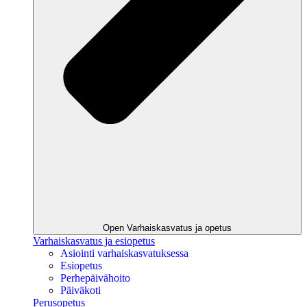
Open Varhaiskasvatus ja opetus
Varhaiskasvatus ja esiopetus
Asiointi varhaiskasvatuksessa
Esiopetus
Perhepäivähoito
Päiväkoti
Perusopetus