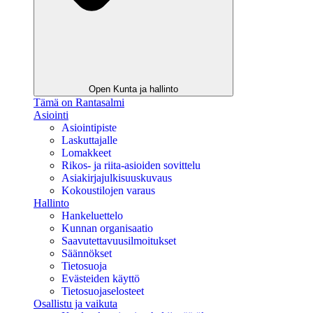
Open Kunta ja hallinto
Tämä on Rantasalmi
Asiointi
Asiointipiste
Laskuttajalle
Lomakkeet
Rikos- ja riita-asioiden sovittelu
Asiakirjajulkisuuskuvaus
Kokoustilojen varaus
Hallinto
Hankeluettelo
Kunnan organisaatio
Saavutettavuusilmoitukset
Säännökset
Tietosuoja
Evästeiden käyttö
Tietosuojaselosteet
Osallistu ja vaikuta