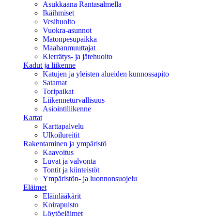
Asukkaana Rantasalmella
Ikäihmiset
Vesihuolto
Vuokra-asunnot
Matonpesupaikka
Maahanmuuttajat
Kierrätys- ja jätehuolto
Kadut ja liikenne
Katujen ja yleisten alueiden kunnossapito
Satamat
Toripaikat
Liikenneturvallisuus
Asiointiliikenne
Kartat
Karttapalvelu
Ulkoilureitit
Rakentaminen ja ympäristö
Kaavoitus
Luvat ja valvonta
Tontit ja kiinteistöt
Ympäristön- ja luonnonsuojelu
Eläimet
Eläinlääkärit
Koirapuisto
Löytöeläimet