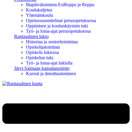
Iltapäivätoiminta EsiReppu ja Reppu
Koulukuljetus
Yhtenäiskoulu
Opetussuunnitelmat perusopetuksessa
Oppimisen ja koulunkäynnin tuki
Työ- ja loma-ajat perusopetuksessa
Rantasalmen lukio
Historiaa ja senioritoimintaa
Opiskelijatoiminta
Opiskelu lukiossa
Opiskelun tuki
Työ- ja loma-ajat lukiolla
Järvi-Saimaan kansalaisopisto
Kurssit ja ilmoittautuminen