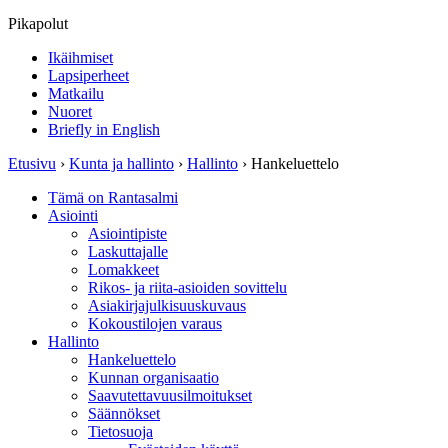
Pikapolut
Ikäihmiset
Lapsiperheet
Matkailu
Nuoret
Briefly in English
Etusivu
›
Kunta ja hallinto
›
Hallinto
›
Hankeluettelo
Tämä on Rantasalmi
Asiointi
Asiointipiste
Laskuttajalle
Lomakkeet
Rikos- ja riita-asioiden sovittelu
Asiakirjajulkisuuskuvaus
Kokoustilojen varaus
Hallinto
Hankeluettelo
Kunnan organisaatio
Saavutettavuusilmoitukset
Säännökset
Tietosuoja