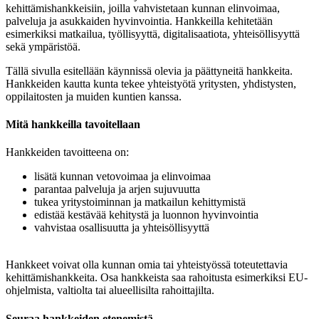
kehittämishankkeisiin, joilla vahvistetaan kunnan elinvoimaa,
palveluja ja asukkaiden hyvinvointia. Hankkeilla kehitetään
esimerkiksi matkailua, työllisyyttä, digitalisaatiota, yhteisöllisyyttä
sekä ympäristöä.
Tällä sivulla esitellään käynnissä olevia ja päättyneitä hankkeita.
Hankkeiden kautta kunta tekee yhteistyötä yritysten, yhdistysten,
oppilaitosten ja muiden kuntien kanssa.
Mitä hankkeilla tavoitellaan
Hankkeiden tavoitteena on:
lisätä kunnan vetovoimaa ja elinvoimaa
parantaa palveluja ja arjen sujuvuutta
tukea yritystoiminnan ja matkailun kehittymistä
edistää kestävää kehitystä ja luonnon hyvinvointia
vahvistaa osallisuutta ja yhteisöllisyyttä
Hankkeet voivat olla kunnan omia tai yhteistyössä toteutettavia
kehittämishankkeita. Osa hankkeista saa rahoitusta esimerkiksi EU-
ohjelmista, valtiolta tai alueellisilta rahoittajilta.
Seuraa hankkeiden etenemistä