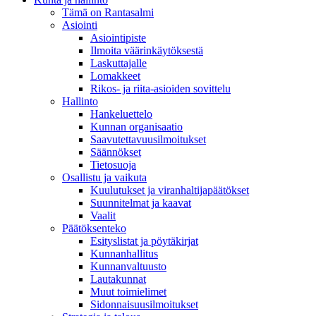
Tämä on Rantasalmi
Asiointi
Asiointipiste
Ilmoita väärinkäytöksestä
Laskuttajalle
Lomakkeet
Rikos- ja riita-asioiden sovittelu
Hallinto
Hankeluettelo
Kunnan organisaatio
Saavutettavuusilmoitukset
Säännökset
Tietosuoja
Osallistu ja vaikuta
Kuulutukset ja viranhaltijapäätökset
Suunnitelmat ja kaavat
Vaalit
Päätöksenteko
Esityslistat ja pöytäkirjat
Kunnanhallitus
Kunnanvaltuusto
Lautakunnat
Muut toimielimet
Sidonnaisuusilmoitukset