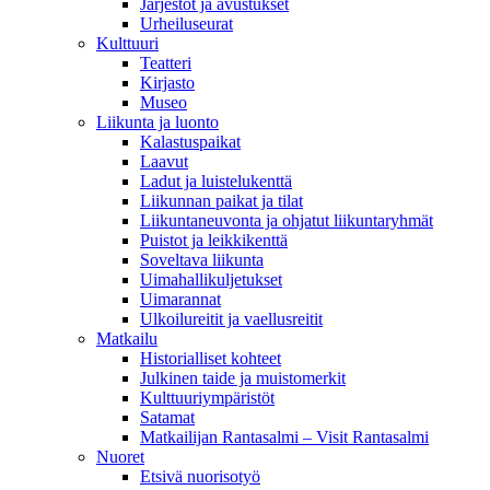
Järjestöt ja avustukset
Urheiluseurat
Kulttuuri
Teatteri
Kirjasto
Museo
Liikunta ja luonto
Kalastuspaikat
Laavut
Ladut ja luistelukenttä
Liikunnan paikat ja tilat
Liikuntaneuvonta ja ohjatut liikuntaryhmät
Puistot ja leikkikenttä
Soveltava liikunta
Uimahallikuljetukset
Uimarannat
Ulkoilureitit ja vaellusreitit
Matkailu
Historialliset kohteet
Julkinen taide ja muistomerkit
Kulttuuriympäristöt
Satamat
Matkailijan Rantasalmi – Visit Rantasalmi
Nuoret
Etsivä nuorisotyö