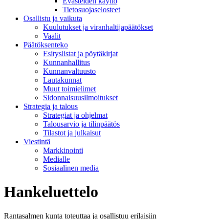
Evästeiden käyttö
Tietosuojaselosteet
Osallistu ja vaikuta
Kuulutukset ja viranhaltijapäätökset
Vaalit
Päätöksenteko
Esityslistat ja pöytäkirjat
Kunnanhallitus
Kunnanvaltuusto
Lautakunnat
Muut toimielimet
Sidonnaisuusilmoitukset
Strategia ja talous
Strategiat ja ohjelmat
Talousarvio ja tilinpäätös
Tilastot ja julkaisut
Viestintä
Markkinointi
Medialle
Sosiaalinen media
Hankeluettelo
Rantasalmen kunta toteuttaa ja osallistuu erilaisiin