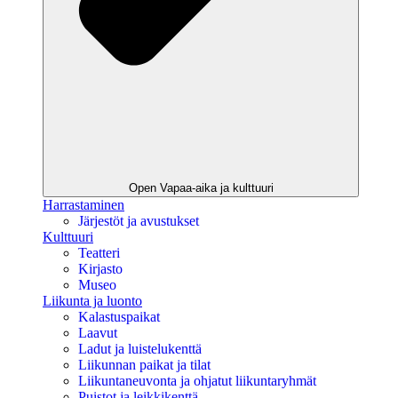
Open Vapaa-aika ja kulttuuri
Harrastaminen
Järjestöt ja avustukset
Kulttuuri
Teatteri
Kirjasto
Museo
Liikunta ja luonto
Kalastuspaikat
Laavut
Ladut ja luistelukenttä
Liikunnan paikat ja tilat
Liikuntaneuvonta ja ohjatut liikuntaryhmät
Puistot ja leikkikenttä