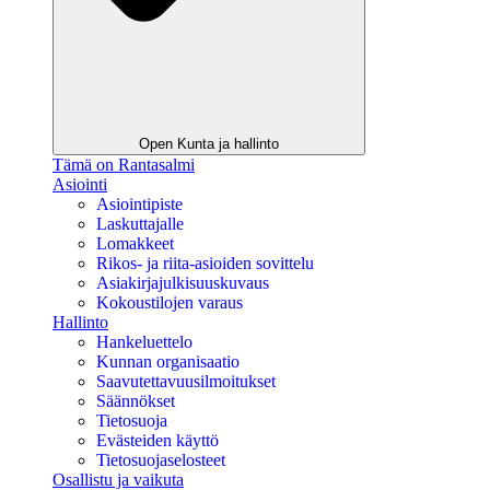
Open Kunta ja hallinto
Tämä on Rantasalmi
Asiointi
Asiointipiste
Laskuttajalle
Lomakkeet
Rikos- ja riita-asioiden sovittelu
Asiakirjajulkisuuskuvaus
Kokoustilojen varaus
Hallinto
Hankeluettelo
Kunnan organisaatio
Saavutettavuusilmoitukset
Säännökset
Tietosuoja
Evästeiden käyttö
Tietosuojaselosteet
Osallistu ja vaikuta