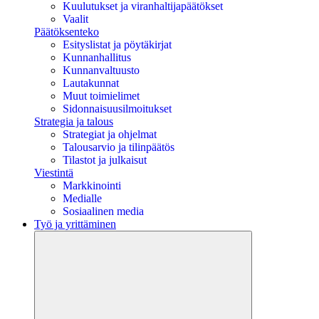
Kuulutukset ja viranhaltijapäätökset
Vaalit
Päätöksenteko
Esityslistat ja pöytäkirjat
Kunnanhallitus
Kunnanvaltuusto
Lautakunnat
Muut toimielimet
Sidonnaisuusilmoitukset
Strategia ja talous
Strategiat ja ohjelmat
Talousarvio ja tilinpäätös
Tilastot ja julkaisut
Viestintä
Markkinointi
Medialle
Sosiaalinen media
Työ ja yrittäminen