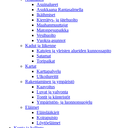
Asuinalueet
Asukkaana Rantasalmella
Ikäihmiset
Kierrätys- ja jätehuolto
Maahanmuuttajat
Matonpesupaikka
Vesihuolto
Vuokra-asunnot
Kadut ja liikenne
Katujen ja yleisten alueiden kunnossapito
Satamat
Toripaikat
Kartat
Karttapalvelu
Ulkoilureitit
Rakentaminen ja ympäristö
Kaavoitus
Luvat ja valvonta
Tontit ja kiinteistöt
Ympäristön- ja luonnonsuojelu
Eläimet
Eläinlääkärit
Koirapuisto
Löytöeläimet
Kunta ja hallinto