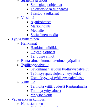
Strategia ja talous
Strategiat ja ohjelmat
Talousarvio ja tilinpäätös
Tilastot ja julkaisut
Viestintä
Ajankohtaista
Markkinointi
Medialle
Sosiaalinen media
Työ ja yrittäminen
Hankinnat
Hankintapolitiikka
Ohjeet ja oppaat
Tarjouspyynnöt
Rantasalmen kunnan avoimet työpaikat
Työllisyyspalvelut
Savonlinnan seudun työllisyyspalvelut
Työllisyyspalvelujen yhteystiedot
Usein kysyttyä työllisyyspalveluista
Yrittäjille
Tarinoita yrittäjyydestä Rantasalmella
Tontit ja yritysalueet
Yrityspalvelut
Vapaa-aika ja kulttuuri
Harrastaminen