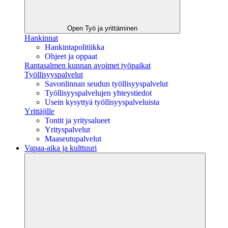
Open Työ ja yrittäminen
Hankinnat
Hankintapolitiikka
Ohjeet ja oppaat
Rantasalmen kunnan avoimet työpaikat
Työllisyyspalvelut
Savonlinnan seudun työllisyyspalvelut
Työllisyyspalvelujen yhteystiedot
Usein kysyttyä työllisyyspalveluista
Yrittäjille
Tontit ja yritysalueet
Yrityspalvelut
Maaseutupalvelut
Vapaa-aika ja kulttuuri