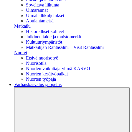
Soveltava liikunta
Uimarannat
Uimahallikuljetukset
Apulantametsä
Matkailu
Historialliset kohteet
Julkinen taide ja muistomerkit
Kulttuuriympäristöt
Matkailijan Rantasalmi – Visit Rantasalmi
Nuoret
Etsivä nuorisotyö
Nuorisotila
Nuorten vaikuttajaryhmä KASVO
Nuorten kesätyöpaikat
Nuorten työpaja
Varhaiskasvatus ja opetus