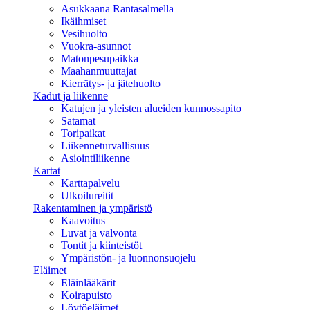
Asukkaana Rantasalmella
Ikäihmiset
Vesihuolto
Vuokra-asunnot
Matonpesupaikka
Maahanmuuttajat
Kierrätys- ja jätehuolto
Kadut ja liikenne
Katujen ja yleisten alueiden kunnossapito
Satamat
Toripaikat
Liikenneturvallisuus
Asiointiliikenne
Kartat
Karttapalvelu
Ulkoilureitit
Rakentaminen ja ympäristö
Kaavoitus
Luvat ja valvonta
Tontit ja kiinteistöt
Ympäristön- ja luonnonsuojelu
Eläimet
Eläinlääkärit
Koirapuisto
Löytöeläimet