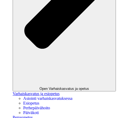
Open Varhaiskasvatus ja opetus
Varhaiskasvatus ja esiopetus
Asiointi varhaiskasvatuksessa
Esiopetus
Perhepäivähoito
Päiväkoti
Perusopetus