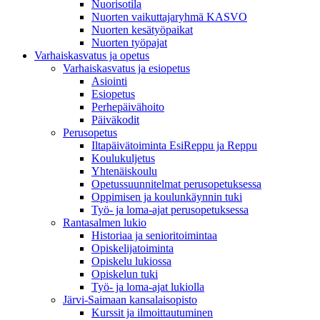
Nuorisotila
Nuorten vaikuttajaryhmä KASVO
Nuorten kesätyöpaikat
Nuorten työpajat
Varhaiskasvatus ja opetus
Varhaiskasvatus ja esiopetus
Asiointi
Esiopetus
Perhepäivähoito
Päiväkodit
Perusopetus
Iltapäivätoiminta EsiReppu ja Reppu
Koulukuljetus
Yhtenäiskoulu
Opetussuunnitelmat perusopetuksessa
Oppimisen ja koulunkäynnin tuki
Työ- ja loma-ajat perusopetuksessa
Rantasalmen lukio
Historiaa ja senioritoimintaa
Opiskelijatoiminta
Opiskelu lukiossa
Opiskelun tuki
Työ- ja loma-ajat lukiolla
Järvi-Saimaan kansalaisopisto
Kurssit ja ilmoittautuminen