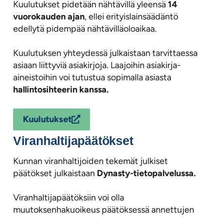
Kuulutukset pidetään nähtävillä yleensä
14
vuorokauden ajan
, ellei erityislainsäädäntö
edellytä pidempää nähtävilläoloaikaa.
Kuulutuksen yhteydessä julkaistaan tarvittaessa
asiaan liittyviä asiakirjoja. Laajoihin asiakirja-
aineistoihin voi tutustua sopimalla asiasta
hallintosihteerin kanssa.
Kuulutukset
Viranhaltijapäätökset
Kunnan viranhaltijoiden tekemät julkiset
päätökset julkaistaan
Dynasty-tietopalvelussa.
Viranhaltijapäätöksiin voi olla
muutoksenhakuoikeus päätöksessä annettujen