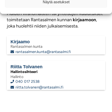
kuulutukset
Näytä asetukset
Muiden viranomaisten tai yhteisöjen kuulutukset
toimitetaan Rantasalmen kunnan
kirjaamoon
,
joka huolehtii niiden julkaisemisesta.
Kirjaamo
Rantasalmen kunta
rantasalmen.kunta@rantasalmi.fi
Riitta Tolvanen
Hallintosihteeri
Hallinto
040 017 2538
riitta.tolvanen@rantasalmi.fi