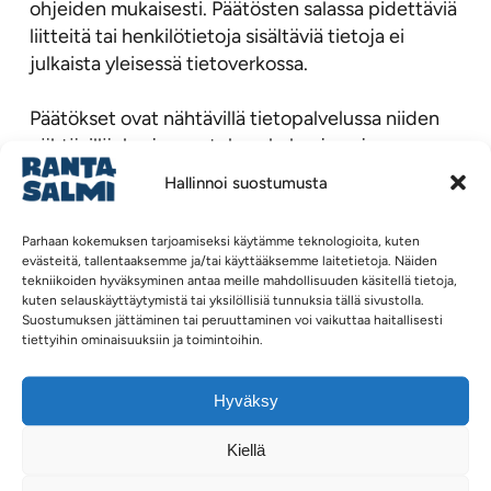
ohjeiden mukaisesti. Päätösten salassa pidettäviä
liitteitä tai henkilötietoja sisältäviä tietoja ei
julkaista yleisessä tietoverkossa.
Päätökset ovat nähtävillä tietopalvelussa niiden
nähtävilläolo- ja muutoksenhakuajan ajan.
Hallinnoi suostumusta
Viranhaltijapäätökset
Parhaan kokemuksen tarjoamiseksi käytämme teknologioita, kuten
Sidonnaisuusilmoitukset
evästeitä, tallentaaksemme ja/tai käyttääksemme laitetietoja. Näiden
tekniikoiden hyväksyminen antaa meille mahdollisuuden käsitellä tietoja,
kuten selauskäyttäytymistä tai yksilöllisiä tunnuksia tällä sivustolla.
Luottamushenkilöiden ja viranhaltijoiden
Suostumuksen jättäminen tai peruuttaminen voi vaikuttaa haitallisesti
sidonnaisuusilmoitukset julkaistaan kunnan
tiettyihin ominaisuuksiin ja toimintoihin.
verkkosivuilla omalla sivullaan.
Hyväksy
Sidonnaisuusilmoitukset
Kiellä
Muiden viranomaisten