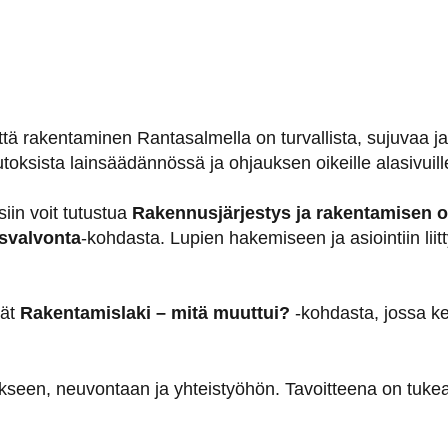
ttä rakentaminen Rantasalmella on turvallista, sujuvaa ja
ksista lainsäädännössä ja ohjauksen oikeille alasivuill
siin voit tutustua
Rakennusjärjestys ja rakentamisen o
svalvonta
-kohdasta. Lupien hakemiseen ja asiointiin lii
dät
Rakentamislaki – mitä muuttui?
-kohdasta, jossa k
een, neuvontaan ja yhteistyöhön. Tavoitteena on tukea 