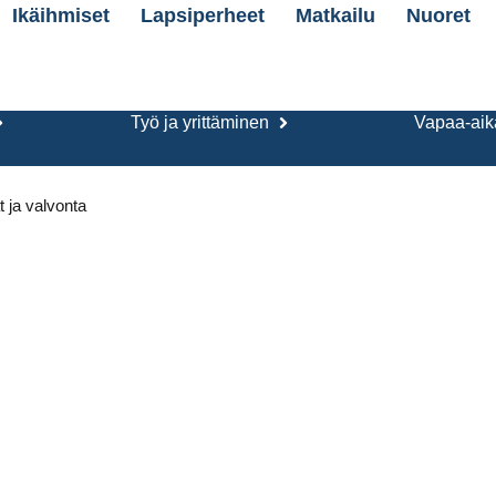
Ikäihmiset
Lapsiperheet
Matkailu
Nuoret
Työ ja yrittäminen
Vapaa-aika
t ja valvonta