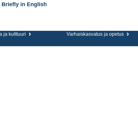
Briefly in English
 ja kulttuuri
Varhaiskasvatus ja opetus