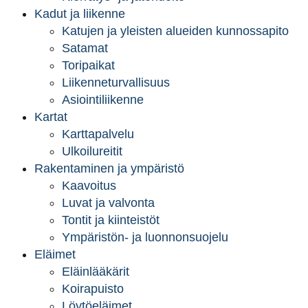
Kadut ja liikenne
Katujen ja yleisten alueiden kunnossapito
Satamat
Toripaikat
Liikenneturvallisuus
Asiointiliikenne
Kartat
Karttapalvelu
Ulkoilureitit
Rakentaminen ja ympäristö
Kaavoitus
Luvat ja valvonta
Tontit ja kiinteistöt
Ympäristön- ja luonnonsuojelu
Eläimet
Eläinlääkärit
Koirapuisto
Löytöeläimet