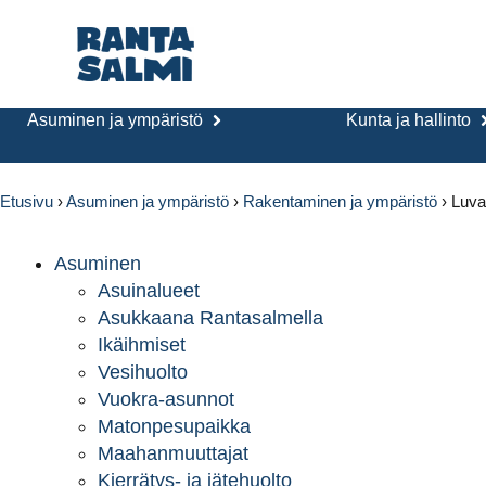
Asuminen ja ympäristö
Kunta ja hallinto
Etusivu
›
Asuminen ja ympäristö
›
Rakentaminen ja ympäristö
›
Luva
Asuminen
Asuinalueet
Asukkaana Rantasalmella
Ikäihmiset
Vesihuolto
Vuokra-asunnot
Matonpesupaikka
Maahanmuuttajat
Kierrätys- ja jätehuolto