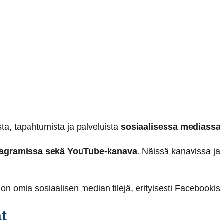
sta, tapahtumista ja palveluista
sosiaalisessa mediassa
tagramissa sekä YouTube-kanava.
Näissä kanavissa ja
la on omia sosiaalisen median tilejä, erityisesti Facebooki
t