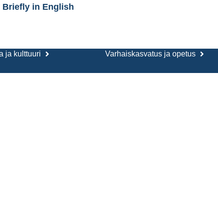
Briefly in English
 ja kulttuuri
Varhaiskasvatus ja opetus