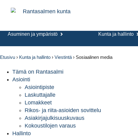
Asuminen ja ympäristö
Kunta ja hallinto
Etusivu
›
Kunta ja hallinto
›
Viestintä
›
Sosiaalinen media
Tämä on Rantasalmi
Asiointi
Asiointipiste
Laskuttajalle
Lomakkeet
Rikos- ja riita-asioiden sovittelu
Asiakirjajulkisuuskuvaus
Kokoustilojen varaus
Hallinto