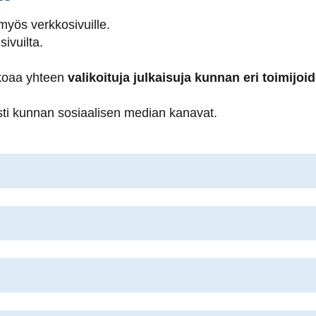
yös verkkosivuille.
ivuilta.
okoaa yhteen
valikoituja julkaisuja kunnan eri toimijoid
sti kunnan sosiaalisen median kanavat.