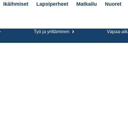
Ikäihmiset
Lapsiperheet
Matkailu
Nuoret
Työ ja yrittäminen
Vapaa-aika