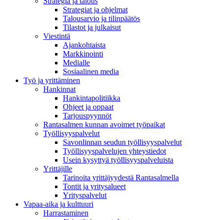
Strategia ja talous
Strategiat ja ohjelmat
Talousarvio ja tilinpäätös
Tilastot ja julkaisut
Viestintä
Ajankohtaista
Markkinointi
Medialle
Sosiaalinen media
Työ ja yrittäminen
Hankinnat
Hankintapolitiikka
Ohjeet ja oppaat
Tarjouspyynnöt
Rantasalmen kunnan avoimet työpaikat
Työllisyyspalvelut
Savonlinnan seudun työllisyyspalvelut
Työllisyyspalvelujen yhteystiedot
Usein kysyttyä työllisyyspalveluista
Yrittäjille
Tarinoita yrittäjyydestä Rantasalmella
Tontit ja yritysalueet
Yrityspalvelut
Vapaa-aika ja kulttuuri
Harrastaminen