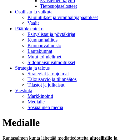
Evästeiden käyttö
Tietosuojaselosteet
Osallistu ja vaikuta
Kuulutukset ja viranhaltijapäätökset
Vaalit
Päätöksenteko
Esityslistat ja pöytäkirjat
Kunnanhallitus
Kunnanvaltuusto
Lautakunnat
Muut toimielimet
Sidonnaisuusilmoitukset
Strategia ja talous
Strategiat ja ohjelmat
Talousarvio ja tilinpäätös
Tilastot ja julkaisut
Viestintä
Markkinointi
Medialle
Sosiaalinen media
Medialle
Rantasalmen kunta lähettää mediatiedotteita
alueellisille ja