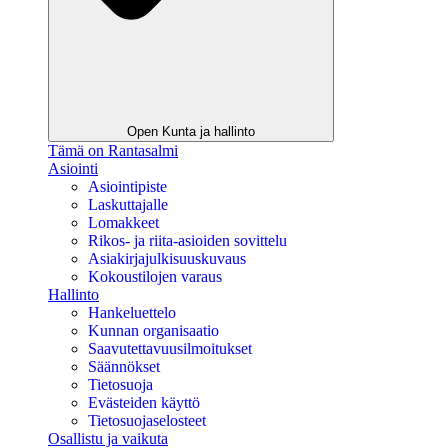
Open Kunta ja hallinto
Tämä on Rantasalmi
Asiointi
Asiointipiste
Laskuttajalle
Lomakkeet
Rikos- ja riita-asioiden sovittelu
Asiakirjajulkisuuskuvaus
Kokoustilojen varaus
Hallinto
Hankeluettelo
Kunnan organisaatio
Saavutettavuusilmoitukset
Säännökset
Tietosuoja
Evästeiden käyttö
Tietosuojaselosteet
Osallistu ja vaikuta