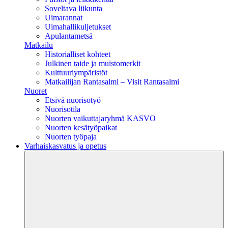
Soveltava liikunta
Uimarannat
Uimahallikuljetukset
Apulantametsä
Matkailu
Historialliset kohteet
Julkinen taide ja muistomerkit
Kulttuuriympäristöt
Matkailijan Rantasalmi – Visit Rantasalmi
Nuoret
Etsivä nuorisotyö
Nuorisotila
Nuorten vaikuttajaryhmä KASVO
Nuorten kesätyöpaikat
Nuorten työpaja
Varhaiskasvatus ja opetus