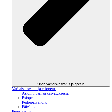
Open Varhaiskasvatus ja opetus
Varhaiskasvatus ja esiopetus
Asiointi varhaiskasvatuksessa
Esiopetus
Perhepäivähoito
Päiväkoti
Perusopetus