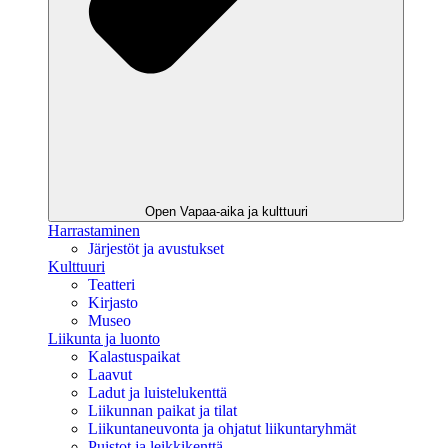
Open Vapaa-aika ja kulttuuri
Harrastaminen
Järjestöt ja avustukset
Kulttuuri
Teatteri
Kirjasto
Museo
Liikunta ja luonto
Kalastuspaikat
Laavut
Ladut ja luistelukenttä
Liikunnan paikat ja tilat
Liikuntaneuvonta ja ohjatut liikuntaryhmät
Puistot ja leikkikenttä