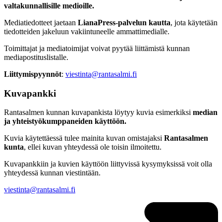
valtakunnallisille medioille.
Mediatiedotteet jaetaan
LianaPress-palvelun kautta
, jota käytetään
tiedotteiden jakeluun vakiintuneelle ammattimedialle.
Toimittajat ja mediatoimijat voivat pyytää liittämistä kunnan
mediapostituslistalle.
Liittymispyynnöt
:
viestinta@rantasalmi.fi
Kuvapankki
Rantasalmen kunnan kuvapankista löytyy kuvia esimerkiksi
median
ja yhteistyökumppaneiden käyttöön.
Kuvia käytettäessä tulee mainita kuvan omistajaksi
Rantasalmen
kunta
, ellei kuvan yhteydessä ole toisin ilmoitettu.
Kuvapankkiin ja kuvien käyttöön liittyvissä kysymyksissä voit olla
yhteydessä kunnan viestintään.
viestinta@rantasalmi.fi