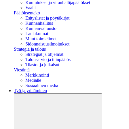
Kuulutukset ja viranhaltijapäätökset
Vaalit
Päätöksenteko
Esityslistat ja pöytäkirjat
Kunnanhallitus
Kunnanvaltuusto
Lautakunnat
Muut toimielimet
Sidonnaisuusilmoitukset
Strategia ja talous
Strategiat ja ohjelmat
Talousarvio ja tilinpäätös
Tilastot ja julkaisut
Viestintä
Markkinointi
Medialle
Sosiaalinen media
Työ ja yrittäminen