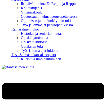
Iltapäivätoiminta EsiReppu ja Reppu
Koulukuljetus
Yhtenäiskoulu
Opetussuunnitelmat perusopetuksessa
Oppimisen ja koulunkäynnin tuki
Työ- ja loma-ajat perusopetuksessa
Rantasalmen lukio
Historiaa ja senioritoimintaa
Opiskelijatoiminta
Opiskelu lukiossa
Opiskelun tuki
Työ- ja loma-ajat lukiolla
Järvi-Saimaan kansalaisopisto
Kurssit ja ilmoittautuminen