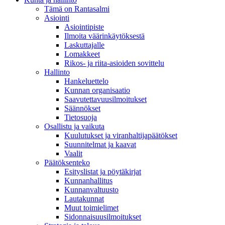
Tämä on Rantasalmi
Asiointi
Asiointipiste
Ilmoita väärinkäytöksestä
Laskuttajalle
Lomakkeet
Rikos- ja riita-asioiden sovittelu
Hallinto
Hankeluettelo
Kunnan organisaatio
Saavutettavuusilmoitukset
Säännökset
Tietosuoja
Osallistu ja vaikuta
Kuulutukset ja viranhaltijapäätökset
Suunnitelmat ja kaavat
Vaalit
Päätöksenteko
Esityslistat ja pöytäkirjat
Kunnanhallitus
Kunnanvaltuusto
Lautakunnat
Muut toimielimet
Sidonnaisuusilmoitukset