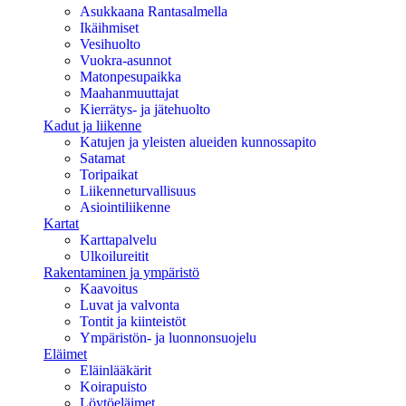
Asukkaana Rantasalmella
Ikäihmiset
Vesihuolto
Vuokra-asunnot
Matonpesupaikka
Maahanmuuttajat
Kierrätys- ja jätehuolto
Kadut ja liikenne
Katujen ja yleisten alueiden kunnossapito
Satamat
Toripaikat
Liikenneturvallisuus
Asiointiliikenne
Kartat
Karttapalvelu
Ulkoilureitit
Rakentaminen ja ympäristö
Kaavoitus
Luvat ja valvonta
Tontit ja kiinteistöt
Ympäristön- ja luonnonsuojelu
Eläimet
Eläinlääkärit
Koirapuisto
Löytöeläimet