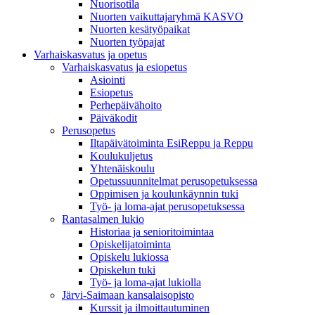
Nuorisotila
Nuorten vaikuttajaryhmä KASVO
Nuorten kesätyöpaikat
Nuorten työpajat
Varhaiskasvatus ja opetus
Varhaiskasvatus ja esiopetus
Asiointi
Esiopetus
Perhepäivähoito
Päiväkodit
Perusopetus
Iltapäivätoiminta EsiReppu ja Reppu
Koulukuljetus
Yhtenäiskoulu
Opetussuunnitelmat perusopetuksessa
Oppimisen ja koulunkäynnin tuki
Työ- ja loma-ajat perusopetuksessa
Rantasalmen lukio
Historiaa ja senioritoimintaa
Opiskelijatoiminta
Opiskelu lukiossa
Opiskelun tuki
Työ- ja loma-ajat lukiolla
Järvi-Saimaan kansalaisopisto
Kurssit ja ilmoittautuminen