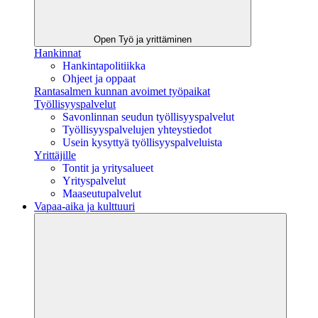
Open Työ ja yrittäminen
Hankinnat
Hankintapolitiikka
Ohjeet ja oppaat
Rantasalmen kunnan avoimet työpaikat
Työllisyyspalvelut
Savonlinnan seudun työllisyyspalvelut
Työllisyyspalvelujen yhteystiedot
Usein kysyttyä työllisyyspalveluista
Yrittäjille
Tontit ja yritysalueet
Yrityspalvelut
Maaseutupalvelut
Vapaa-aika ja kulttuuri