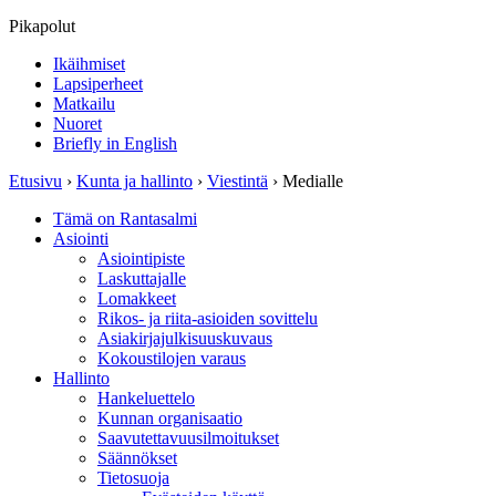
Pikapolut
Ikäihmiset
Lapsiperheet
Matkailu
Nuoret
Briefly in English
Etusivu
›
Kunta ja hallinto
›
Viestintä
›
Medialle
Tämä on Rantasalmi
Asiointi
Asiointipiste
Laskuttajalle
Lomakkeet
Rikos- ja riita-asioiden sovittelu
Asiakirjajulkisuuskuvaus
Kokoustilojen varaus
Hallinto
Hankeluettelo
Kunnan organisaatio
Saavutettavuusilmoitukset
Säännökset
Tietosuoja