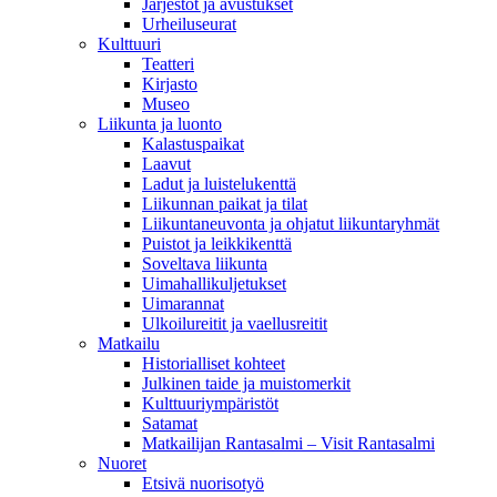
Järjestöt ja avustukset
Urheiluseurat
Kulttuuri
Teatteri
Kirjasto
Museo
Liikunta ja luonto
Kalastuspaikat
Laavut
Ladut ja luistelukenttä
Liikunnan paikat ja tilat
Liikuntaneuvonta ja ohjatut liikuntaryhmät
Puistot ja leikkikenttä
Soveltava liikunta
Uimahallikuljetukset
Uimarannat
Ulkoilureitit ja vaellusreitit
Matkailu
Historialliset kohteet
Julkinen taide ja muistomerkit
Kulttuuriympäristöt
Satamat
Matkailijan Rantasalmi – Visit Rantasalmi
Nuoret
Etsivä nuorisotyö