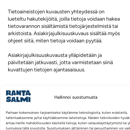
Tietoaineistojen kuvausten yhteydessä on
lueteltu hakutekijöitä, joilla tietoja voidaan hakea
tietovarannon sisältämistä tietojärjestelmistä tai
arkistoista. Asiakirjajulkisuuskuvaus sisältää myös
ohjeet siitä, miten tietoja voidaan pyytää.
Asiakirjajulkisuuskuvausta ylläpidetään ja
päivitetään jatkuvasti, jotta varmistetaan siinä
kuvattujen tietojen ajantasaisuus.
Tietopyynnöt ja käsittelyajat
Hallinnoi suostumusta
Asiakirjataksa
Parhaan kokemuksen tarjoamiseksi käytämme teknologioita, kuten evästeitä,
tallentaaksemme ja/tai käyttääksemme laitetietoja. Näiden tekniikoiden hyvä
antaa meille mahdollisuuden käsitellä tietoja, kuten selauskäyttäytymistä tai yks
tunnuksia tällä sivustolla. Suostumuksen jättäminen tai peruuttaminen voi vai