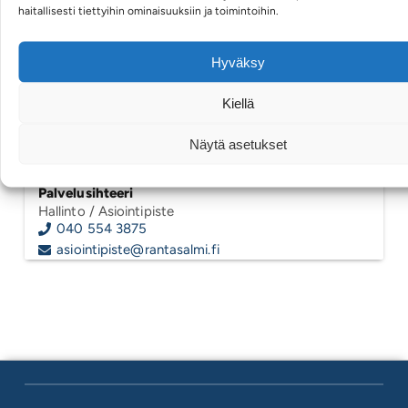
Asiarekisteri ja tietovarannot
haitallisesti tiettyihin ominaisuuksiin ja toimintoihin.
Hyväksy
Asiointipiste
Eliel Saarisen tie 2, 58900 Rantasalmi
Kunnantalo, kirjasto
Kiellä
Arkisin klo 9–16
Näytä asetukset
Hannele Björn
Palvelusihteeri
Hallinto
/ Asiointipiste
040 554 3875
asiointipiste@rantasalmi.fi