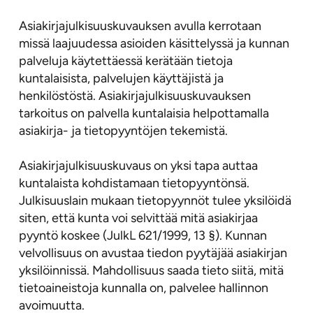
Asiakirjajulkisuuskuvauksen avulla kerrotaan
missä laajuudessa asioiden käsittelyssä ja kunnan
palveluja käytettäessä kerätään tietoja
kuntalaisista, palvelujen käyttäjistä ja
henkilöstöstä. Asiakirjajulkisuuskuvauksen
tarkoitus on palvella kuntalaisia helpottamalla
asiakirja- ja tietopyyntöjen tekemistä.
Asiakirjajulkisuuskuvaus on yksi tapa auttaa
kuntalaista kohdistamaan tietopyyntönsä.
Julkisuuslain mukaan tietopyynnöt tulee yksilöidä
siten, että kunta voi selvittää mitä asiakirjaa
pyyntö koskee (JulkL 621/1999, 13 §). Kunnan
velvollisuus on avustaa tiedon pyytäjää asiakirjan
yksilöinnissä. Mahdollisuus saada tieto siitä, mitä
tietoaineistoja kunnalla on, palvelee hallinnon
avoimuutta.