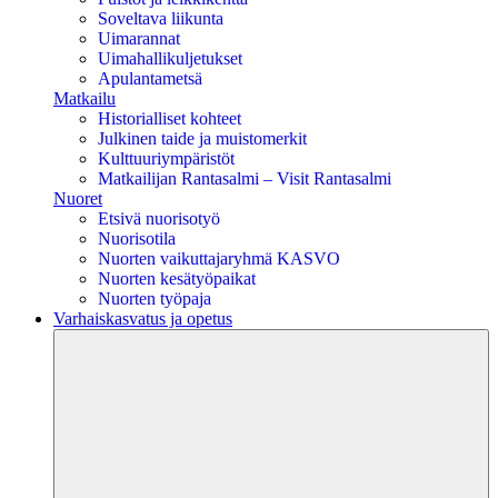
Soveltava liikunta
Uimarannat
Uimahallikuljetukset
Apulantametsä
Matkailu
Historialliset kohteet
Julkinen taide ja muistomerkit
Kulttuuriympäristöt
Matkailijan Rantasalmi – Visit Rantasalmi
Nuoret
Etsivä nuorisotyö
Nuorisotila
Nuorten vaikuttajaryhmä KASVO
Nuorten kesätyöpaikat
Nuorten työpaja
Varhaiskasvatus ja opetus