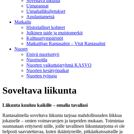
Soveltava liikunta
Uimarannat
Uimahallikuljetukset
Apulantametsä
Matkailu
Historialliset kohteet
Julkinen taide ja muistomerkit
Kulttuuriympäristöt
Matkailijan Rantasalmi – Visit Rantasalmi
Nuoret
Etsivä nuorisotyö
Nuorisotila
Nuorten vaikuttajaryhmä KASVO
Nuorten kesätyöpaikat
Nuorten työpaja
Soveltava liikunta
Liikunta kuuluu kaikille – omalla tavallasi
Rantasalmella soveltava liikunta tarjoaa mahdollisuuden liikkua
jokaiselle – omien voimavarojen ja tarpeiden mukaan. Toimintaa
suunnataan erityisesti niille, joille tavallinen liikuntatarjonta ei ole
helposti saavutettavaa, kuten ikääntyneille, pitkäaikaissairaille ja