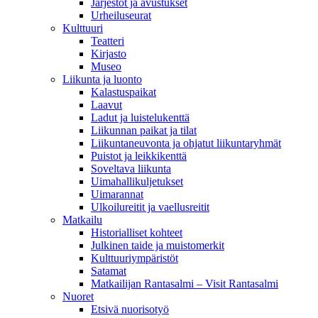
Järjestöt ja avustukset
Urheiluseurat
Kulttuuri
Teatteri
Kirjasto
Museo
Liikunta ja luonto
Kalastuspaikat
Laavut
Ladut ja luistelukenttä
Liikunnan paikat ja tilat
Liikuntaneuvonta ja ohjatut liikuntaryhmät
Puistot ja leikkikenttä
Soveltava liikunta
Uimahallikuljetukset
Uimarannat
Ulkoilureitit ja vaellusreitit
Matkailu
Historialliset kohteet
Julkinen taide ja muistomerkit
Kulttuuriympäristöt
Satamat
Matkailijan Rantasalmi – Visit Rantasalmi
Nuoret
Etsivä nuorisotyö