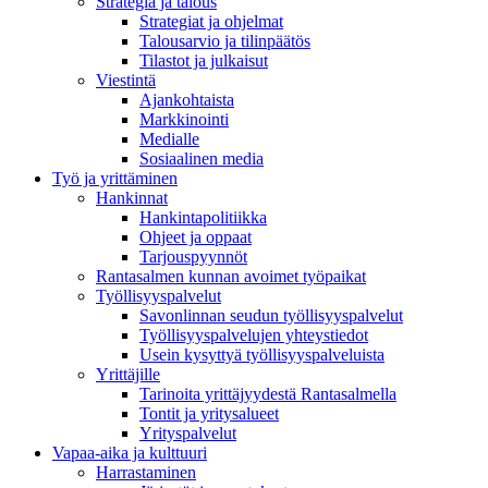
Strategia ja talous
Strategiat ja ohjelmat
Talousarvio ja tilinpäätös
Tilastot ja julkaisut
Viestintä
Ajankohtaista
Markkinointi
Medialle
Sosiaalinen media
Työ ja yrittäminen
Hankinnat
Hankintapolitiikka
Ohjeet ja oppaat
Tarjouspyynnöt
Rantasalmen kunnan avoimet työpaikat
Työllisyyspalvelut
Savonlinnan seudun työllisyyspalvelut
Työllisyyspalvelujen yhteystiedot
Usein kysyttyä työllisyyspalveluista
Yrittäjille
Tarinoita yrittäjyydestä Rantasalmella
Tontit ja yritysalueet
Yrityspalvelut
Vapaa-aika ja kulttuuri
Harrastaminen