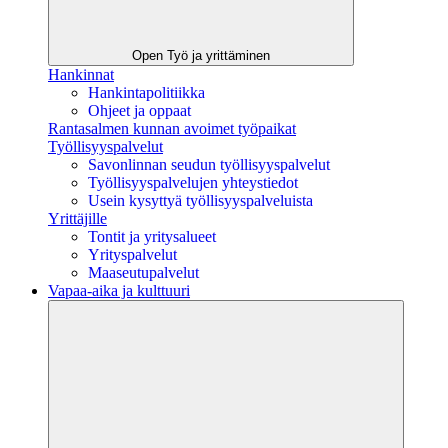
Open Työ ja yrittäminen
Hankinnat
Hankintapolitiikka
Ohjeet ja oppaat
Rantasalmen kunnan avoimet työpaikat
Työllisyyspalvelut
Savonlinnan seudun työllisyyspalvelut
Työllisyyspalvelujen yhteystiedot
Usein kysyttyä työllisyyspalveluista
Yrittäjille
Tontit ja yritysalueet
Yrityspalvelut
Maaseutupalvelut
Vapaa-aika ja kulttuuri