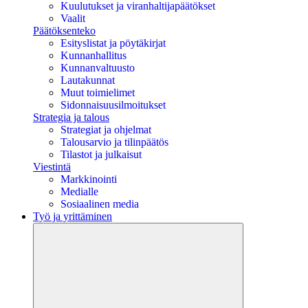
Kuulutukset ja viranhaltijapäätökset
Vaalit
Päätöksenteko
Esityslistat ja pöytäkirjat
Kunnanhallitus
Kunnanvaltuusto
Lautakunnat
Muut toimielimet
Sidonnaisuusilmoitukset
Strategia ja talous
Strategiat ja ohjelmat
Talousarvio ja tilinpäätös
Tilastot ja julkaisut
Viestintä
Markkinointi
Medialle
Sosiaalinen media
Työ ja yrittäminen