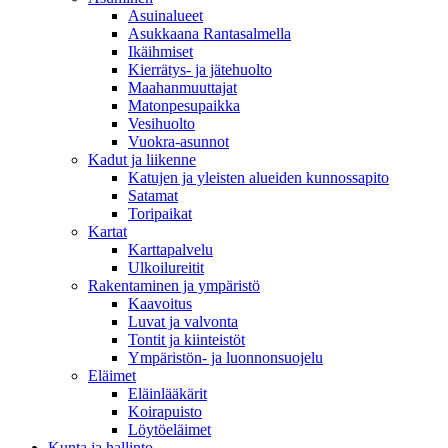
Asuinalueet
Asukkaana Rantasalmella
Ikäihmiset
Kierrätys- ja jätehuolto
Maahanmuuttajat
Matonpesupaikka
Vesihuolto
Vuokra-asunnot
Kadut ja liikenne
Katujen ja yleisten alueiden kunnossapito
Satamat
Toripaikat
Kartat
Karttapalvelu
Ulkoilureitit
Rakentaminen ja ympäristö
Kaavoitus
Luvat ja valvonta
Tontit ja kiinteistöt
Ympäristön- ja luonnonsuojelu
Eläimet
Eläinlääkärit
Koirapuisto
Löytöeläimet
Kunta ja hallinto