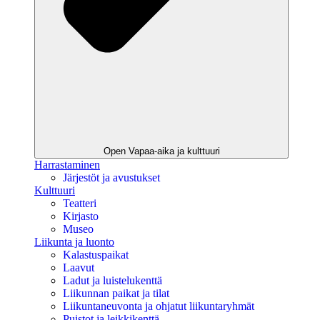
Open Vapaa-aika ja kulttuuri
Harrastaminen
Järjestöt ja avustukset
Kulttuuri
Teatteri
Kirjasto
Museo
Liikunta ja luonto
Kalastuspaikat
Laavut
Ladut ja luistelukenttä
Liikunnan paikat ja tilat
Liikuntaneuvonta ja ohjatut liikuntaryhmät
Puistot ja leikkikenttä