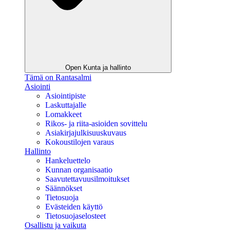
Open Kunta ja hallinto
Tämä on Rantasalmi
Asiointi
Asiointipiste
Laskuttajalle
Lomakkeet
Rikos- ja riita-asioiden sovittelu
Asiakirjajulkisuuskuvaus
Kokoustilojen varaus
Hallinto
Hankeluettelo
Kunnan organisaatio
Saavutettavuusilmoitukset
Säännökset
Tietosuoja
Evästeiden käyttö
Tietosuojaselosteet
Osallistu ja vaikuta