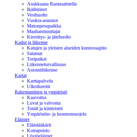
Asukkaana Rantasalmella
Ikäihmiset
Vesihuolto
Vuokra-asunnot
Matonpesupaikka
Maahanmuuttajat
Kierrätys- ja jätehuolto
Kadut ja liikenne
Katujen ja yleisten alueiden kunnossapito
Satamat
Toripaikat
Liikenneturvallisuus
Asiointiliikenne
Kartat
Karttapalvelu
Ulkoilureitit
Rakentaminen ja ympäristö
Kaavoitus
Luvat ja valvonta
Tontit ja kiinteistöt
Ympäristön- ja luonnonsuojelu
Eläimet
Eläinlääkärit
Koirapuisto
Löytöeläimet