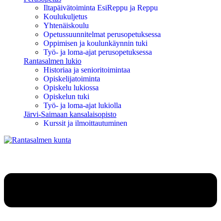
Iltapäivätoiminta EsiReppu ja Reppu
Koulukuljetus
Yhtenäiskoulu
Opetussuunnitelmat perusopetuksessa
Oppimisen ja koulunkäynnin tuki
Työ- ja loma-ajat perusopetuksessa
Rantasalmen lukio
Historiaa ja senioritoimintaa
Opiskelijatoiminta
Opiskelu lukiossa
Opiskelun tuki
Työ- ja loma-ajat lukiolla
Järvi-Saimaan kansalaisopisto
Kurssit ja ilmoittautuminen