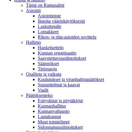
Tämä on Rantasalmi
Asiointi
Asiointipiste
Ilmoita väärinkäytöksestä
Laskuttajalle
Lomakkeet
Rikos- ja riita-asioiden sovittelu
Hallinto
Hankeluettelo
Kunnan organisaatio
Saavutettavuusilmoitukset
Säännökset
Tietosuoja
Osallistu ja vaikuta
Kuulutukset ja viranhaltijapäätökset
Suunnitelmat ja kaavat
Vaalit
Päätöksenteko
Esityslistat ja pöytäkirjat
Kunnanhallitus
Kunnanvaltuusto
Lautakunnat
Muut toimielimet
Sidonnaisuusilmoitukset