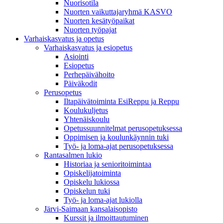
Nuorisotila
Nuorten vaikuttajaryhmä KASVO
Nuorten kesätyöpaikat
Nuorten työpajat
Varhaiskasvatus ja opetus
Varhaiskasvatus ja esiopetus
Asiointi
Esiopetus
Perhepäivähoito
Päiväkodit
Perusopetus
Iltapäivätoiminta EsiReppu ja Reppu
Koulukuljetus
Yhtenäiskoulu
Opetussuunnitelmat perusopetuksessa
Oppimisen ja koulunkäynnin tuki
Työ- ja loma-ajat perusopetuksessa
Rantasalmen lukio
Historiaa ja senioritoimintaa
Opiskelijatoiminta
Opiskelu lukiossa
Opiskelun tuki
Työ- ja loma-ajat lukiolla
Järvi-Saimaan kansalaisopisto
Kurssit ja ilmoittautuminen