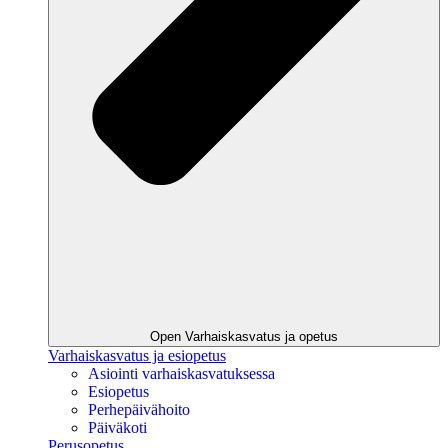
Open Varhaiskasvatus ja opetus
Varhaiskasvatus ja esiopetus
Asiointi varhaiskasvatuksessa
Esiopetus
Perhepäivähoito
Päiväkoti
Perusopetus