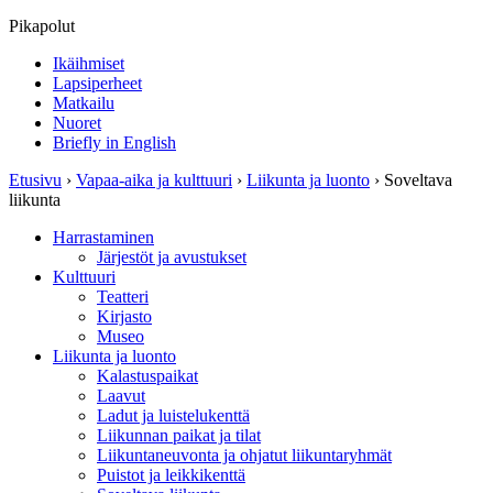
Pikapolut
Ikäihmiset
Lapsiperheet
Matkailu
Nuoret
Briefly in English
Etusivu
›
Vapaa-aika ja kulttuuri
›
Liikunta ja luonto
›
Soveltava
liikunta
Harrastaminen
Järjestöt ja avustukset
Kulttuuri
Teatteri
Kirjasto
Museo
Liikunta ja luonto
Kalastuspaikat
Laavut
Ladut ja luistelukenttä
Liikunnan paikat ja tilat
Liikuntaneuvonta ja ohjatut liikuntaryhmät
Puistot ja leikkikenttä