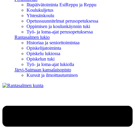
Iltapäivätoiminta EsiReppu ja Reppu
Koulukuljetus
Yhtenäiskoulu
Opetussuunnitelmat perusopetuksessa
Oppimisen ja koulunkäynnin tuki
Työ- ja loma-ajat perusopetuksessa
Rantasalmen lukio
Historiaa ja senioritoimintaa
Opiskelijatoiminta
Opiskelu lukiossa
Opiskelun tuki
Työ- ja loma-ajat lukiolla
Järvi-Saimaan kansalaisopisto
Kurssit ja ilmoittautuminen