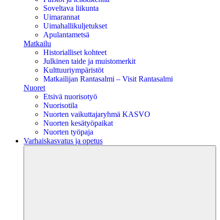
Soveltava liikunta
Uimarannat
Uimahallikuljetukset
Apulantametsä
Matkailu
Historialliset kohteet
Julkinen taide ja muistomerkit
Kulttuuriympäristöt
Matkailijan Rantasalmi – Visit Rantasalmi
Nuoret
Etsivä nuorisotyö
Nuorisotila
Nuorten vaikuttajaryhmä KASVO
Nuorten kesätyöpaikat
Nuorten työpaja
Varhaiskasvatus ja opetus