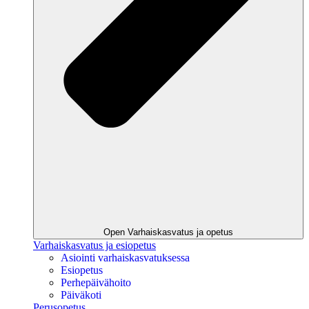
Open Varhaiskasvatus ja opetus
Varhaiskasvatus ja esiopetus
Asiointi varhaiskasvatuksessa
Esiopetus
Perhepäivähoito
Päiväkoti
Perusopetus