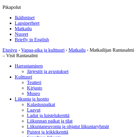
Pikapolut
Ikäihmiset
Lapsiperheet
Matkailu
Nuoret
Briefly in English
Etusivu
›
Vapaa-aika ja kulttuuri
›
Matkailu
›
Matkailijan Rantasalmi
– Visit Rantasalmi
Harrastaminen
Järjestöt ja avustukset
Kulttuuri
Teatteri
Kirjasto
Museo
Liikunta ja luonto
Kalastuspaikat
Laavut
Ladut ja luistelukenttä
Liikunnan paikat ja tilat
Liikuntaneuvonta ja ohjatut liikuntaryhmät
Puistot ja leikkikenttä