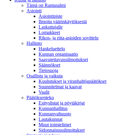
Tämä on Rantasalmi
Asiointi
Asiointipiste
Ilmoita väärinkäytöksestä
Laskuttajalle
Lomakkeet
Rikos- ja riita-asioiden sovittelu
Hallinto
Hankeluettelo
Kunnan organisaatio
Saavutettavuusilmoitukset
Säännökset
Tietosuoja
Osallistu ja vaikuta
Kuulutukset ja viranhaltijapäätökset
Suunnitelmat ja kaavat
Vaalit
Päätöksenteko
Esityslistat ja pöytäkirjat
Kunnanhallitus
Kunnanvaltuusto
Lautakunnat
Muut toimielimet
Sidonnaisuusilmoitukset