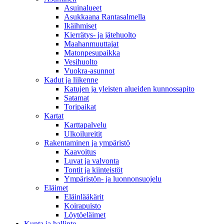
Asuinalueet
Asukkaana Rantasalmella
Ikäihmiset
Kierrätys- ja jätehuolto
Maahanmuuttajat
Matonpesupaikka
Vesihuolto
Vuokra-asunnot
Kadut ja liikenne
Katujen ja yleisten alueiden kunnossapito
Satamat
Toripaikat
Kartat
Karttapalvelu
Ulkoilureitit
Rakentaminen ja ympäristö
Kaavoitus
Luvat ja valvonta
Tontit ja kiinteistöt
Ympäristön- ja luonnonsuojelu
Eläimet
Eläinlääkärit
Koirapuisto
Löytöeläimet
Kunta ja hallinto