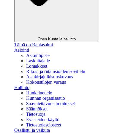
Open Kunta ja hallinto
Tämä on Rantasalmi
Asiointi
Asiointipiste
Laskuttajalle
Lomakkeet
Rikos- ja riita-asioiden sovittelu
Asiakirjajulkisuuskuvaus
Kokoustilojen varaus
Hallinto
Hankeluettelo
Kunnan organisaatio
Saavutettavuusilmoitukset
Säännökset
Tietosuoja
Evästeiden käyttö
Tietosuojaselosteet
Osallistu ja vaikuta