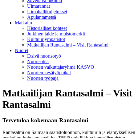
Soveltava liikunta
Uimarannat
Uimahallikuljetukset
Apulantametsä
Matkailu
Historialliset kohteet
Julkinen taide ja muistomerkit
Kulttuuriympäristöt
Matkailijan Rantasalmi – Visit Rantasalmi
Nuoret
Etsivä nuorisotyö
Nuorisotila
Nuorten vaikuttajaryhmä KASVO
Nuorten kesätyöpaikat
Nuorten työpaja
Matkailijan Rantasalmi – Visit
Rantasalmi
Tervetuloa kokemaan Rantasalmi
Rantasalmi on Saimaan saaristoluonnon, kulttuurin ja elämyksellisen
matkailun kohtaamispaikka. Täällä voit liikkua kansallispuiston