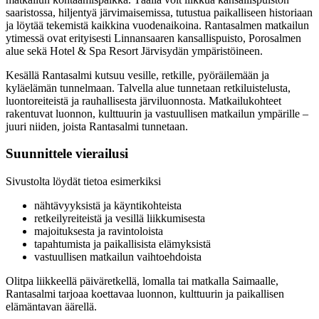
saaristossa, hiljentyä järvimaisemissa, tutustua paikalliseen historiaan
ja löytää tekemistä kaikkina vuodenaikoina. Rantasalmen matkailun
ytimessä ovat erityisesti
Linnansaaren kansallispuisto
, Porosalmen
alue sekä
Hotel & Spa Resort Järvisydän
ympäristöineen.
Kesällä Rantasalmi kutsuu vesille, retkille, pyöräilemään ja
kyläelämän tunnelmaan. Talvella alue tunnetaan retkiluistelusta,
luontoreiteistä ja rauhallisesta järviluonnosta. Matkailukohteet
rakentuvat luonnon, kulttuurin ja vastuullisen matkailun ympärille –
juuri niiden, joista Rantasalmi tunnetaan.
Suunnittele vierailusi
Sivustolta löydät tietoa esimerkiksi
nähtävyyksistä ja käyntikohteista
retkeilyreiteistä ja vesillä liikkumisesta
majoituksesta ja ravintoloista
tapahtumista ja paikallisista elämyksistä
vastuullisen matkailun vaihtoehdoista
Olitpa liikkeellä päiväretkellä, lomalla tai matkalla Saimaalle,
Rantasalmi tarjoaa koettavaa luonnon, kulttuurin ja paikallisen
elämäntavan äärellä.