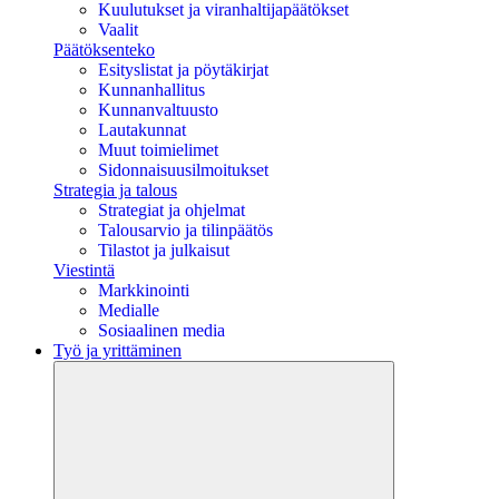
Kuulutukset ja viranhaltijapäätökset
Vaalit
Päätöksenteko
Esityslistat ja pöytäkirjat
Kunnanhallitus
Kunnanvaltuusto
Lautakunnat
Muut toimielimet
Sidonnaisuusilmoitukset
Strategia ja talous
Strategiat ja ohjelmat
Talousarvio ja tilinpäätös
Tilastot ja julkaisut
Viestintä
Markkinointi
Medialle
Sosiaalinen media
Työ ja yrittäminen