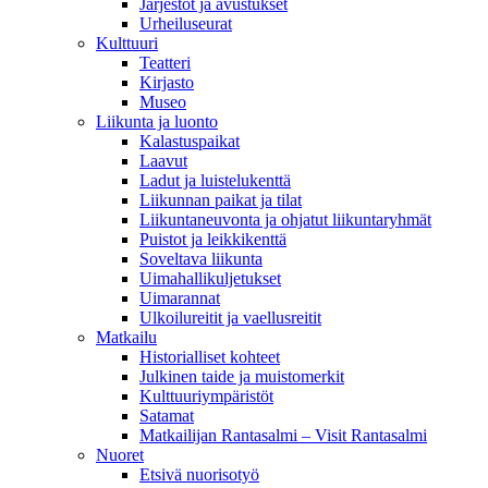
Järjestöt ja avustukset
Urheiluseurat
Kulttuuri
Teatteri
Kirjasto
Museo
Liikunta ja luonto
Kalastuspaikat
Laavut
Ladut ja luistelukenttä
Liikunnan paikat ja tilat
Liikuntaneuvonta ja ohjatut liikuntaryhmät
Puistot ja leikkikenttä
Soveltava liikunta
Uimahallikuljetukset
Uimarannat
Ulkoilureitit ja vaellusreitit
Matkailu
Historialliset kohteet
Julkinen taide ja muistomerkit
Kulttuuriympäristöt
Satamat
Matkailijan Rantasalmi – Visit Rantasalmi
Nuoret
Etsivä nuorisotyö