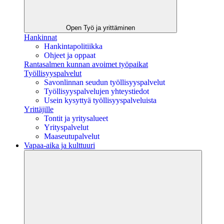
Open Työ ja yrittäminen
Hankinnat
Hankintapolitiikka
Ohjeet ja oppaat
Rantasalmen kunnan avoimet työpaikat
Työllisyyspalvelut
Savonlinnan seudun työllisyyspalvelut
Työllisyyspalvelujen yhteystiedot
Usein kysyttyä työllisyyspalveluista
Yrittäjille
Tontit ja yritysalueet
Yrityspalvelut
Maaseutupalvelut
Vapaa-aika ja kulttuuri