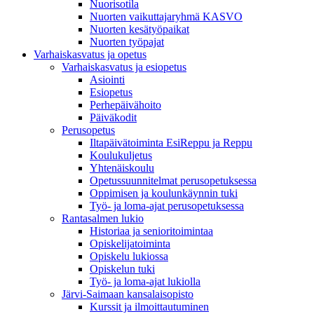
Nuorisotila
Nuorten vaikuttajaryhmä KASVO
Nuorten kesätyöpaikat
Nuorten työpajat
Varhaiskasvatus ja opetus
Varhaiskasvatus ja esiopetus
Asiointi
Esiopetus
Perhepäivähoito
Päiväkodit
Perusopetus
Iltapäivätoiminta EsiReppu ja Reppu
Koulukuljetus
Yhtenäiskoulu
Opetussuunnitelmat perusopetuksessa
Oppimisen ja koulunkäynnin tuki
Työ- ja loma-ajat perusopetuksessa
Rantasalmen lukio
Historiaa ja senioritoimintaa
Opiskelijatoiminta
Opiskelu lukiossa
Opiskelun tuki
Työ- ja loma-ajat lukiolla
Järvi-Saimaan kansalaisopisto
Kurssit ja ilmoittautuminen