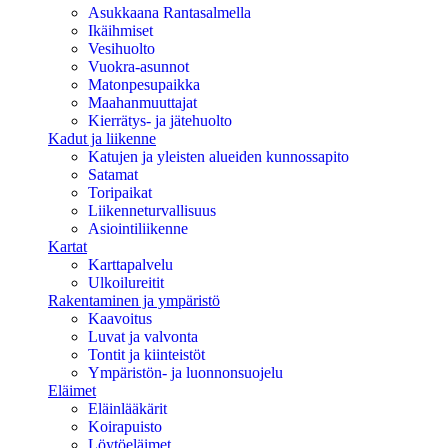
Asukkaana Rantasalmella
Ikäihmiset
Vesihuolto
Vuokra-asunnot
Matonpesupaikka
Maahanmuuttajat
Kierrätys- ja jätehuolto
Kadut ja liikenne
Katujen ja yleisten alueiden kunnossapito
Satamat
Toripaikat
Liikenneturvallisuus
Asiointiliikenne
Kartat
Karttapalvelu
Ulkoilureitit
Rakentaminen ja ympäristö
Kaavoitus
Luvat ja valvonta
Tontit ja kiinteistöt
Ympäristön- ja luonnonsuojelu
Eläimet
Eläinlääkärit
Koirapuisto
Löytöeläimet