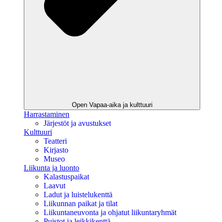
Open Vapaa-aika ja kulttuuri
Harrastaminen
Järjestöt ja avustukset
Kulttuuri
Teatteri
Kirjasto
Museo
Liikunta ja luonto
Kalastuspaikat
Laavut
Ladut ja luistelukenttä
Liikunnan paikat ja tilat
Liikuntaneuvonta ja ohjatut liikuntaryhmät
Puistot ja leikkikenttä