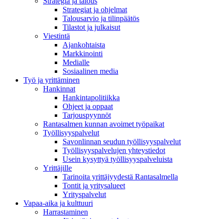
Strategia ja talous
Strategiat ja ohjelmat
Talousarvio ja tilinpäätös
Tilastot ja julkaisut
Viestintä
Ajankohtaista
Markkinointi
Medialle
Sosiaalinen media
Työ ja yrittäminen
Hankinnat
Hankintapolitiikka
Ohjeet ja oppaat
Tarjouspyynnöt
Rantasalmen kunnan avoimet työpaikat
Työllisyyspalvelut
Savonlinnan seudun työllisyyspalvelut
Työllisyyspalvelujen yhteystiedot
Usein kysyttyä työllisyyspalveluista
Yrittäjille
Tarinoita yrittäjyydestä Rantasalmella
Tontit ja yritysalueet
Yrityspalvelut
Vapaa-aika ja kulttuuri
Harrastaminen