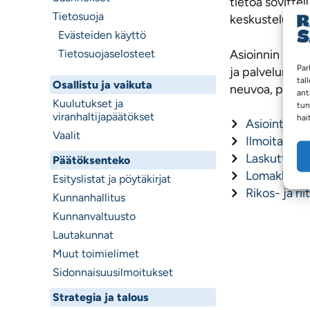
tietoa sovittel
Tietosuoja
keskustelun ja 
Evästeiden käyttö
Asioinnin palv
Tietosuojaselosteet
Par
ja palvelun par
tal
Osallistu ja vaikuta
neuvoa, palvelu
ant
Kuulutukset ja
tun
viranhaltijapäätökset
hai
Asiointipist
Vaalit
Ilmoita vää
Laskuttajall
Päätöksenteko
Lomakkeet
Esityslistat ja pöytäkirjat
Rikos- ja ri
Kunnanhallitus
Kunnanvaltuusto
Lautakunnat
Muut toimielimet
Sidonnaisuusilmoitukset
Strategia ja talous