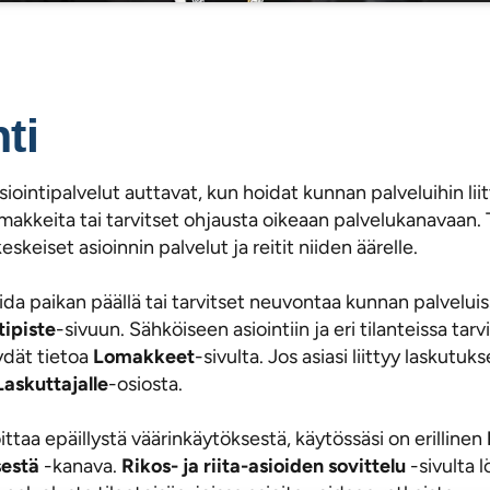
ti
ointipalvelut auttavat, kun hoidat kunnan palveluihin liit
lomakkeita tai tarvitset ohjausta oikeaan palvelukanavaan. 
eskeiset asioinnin palvelut ja reitit niiden äärelle.
ida paikan päällä tai tarvitset neuvontaa kunnan palveluis
tipiste
-sivuun. Sähköiseen asiointiin ja eri tilanteissa tarvi
öydät tietoa
Lomakkeet
-sivulta. Jos asiasi liittyy laskutuk
Laskuttajalle
-osiosta.
ittaa epäillystä väärinkäytöksestä, käytössäsi on erillinen
sestä
-kanava.
Rikos- ja riita-asioiden sovittelu
-sivulta 