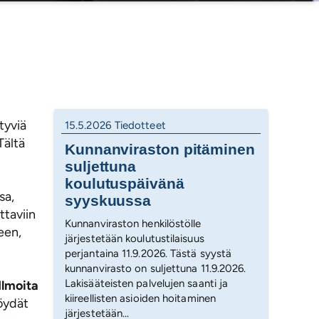
tyviä
15.5.2026
Tiedotteet
Tältä
Kunnanviraston pitäminen
suljettuna
koulutuspäivänä
sa,
syyskuussa
ttaviin
Kunnanviraston henkilöstölle
seen,
järjestetään koulutustilaisuus
perjantaina 11.9.2026. Tästä syystä
kunnanvirasto on suljettuna 11.9.2026.
Lakisääteisten palvelujen saanti ja
Ilmoita
kiireellisten asioiden hoitaminen
löydät
järjestetään...