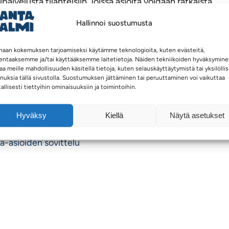
upalvelusta tilanteisiin, joissa asioita voidaan ratkaista
sovittelun kautta.
Hallinnoi suostumusta
elut on koottu helpottamaan arkea ja ohjaamaan oikean t
haan kokemuksen tarjoamiseksi käytämme teknologioita, kuten evästeitä,
iin sujuvasti. Täältä löydät reitin eteenpäin, kun tarvitset
lentaaksemme ja/tai käyttääksemme laitetietoja. Näiden tekniikoiden hyväksymin
a tai asiointikanavan.
aa meille mahdollisuuden käsitellä tietoja, kuten selauskäyttäytymistä tai yksilöllis
nuksia tällä sivustolla. Suostumuksen jättäminen tai peruuttaminen voi vaikuttaa
tallisesti tiettyihin ominaisuuksiin ja toimintoihin.
e
rinkäytöksestä
Hyväksy
Kiellä
Näytä asetukset
e
ita-asioiden sovittelu