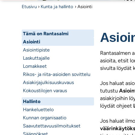
Etusivu
›
Kunta ja hallinto
›
Asiointi
Asioin
Tämä on Rantasalmi
Asiointi
Asiointipiste
Rantasalmen asi
Laskuttajalle
asioita, etsit 
Lomakkeet
sivulta löydät k
Rikos- ja riita-asioiden sovittelu
Asiakirjajulkisuuskuvaus
Jos haluat asio
tutustu
Asioin
Kokoustilojen varaus
asiakirjoihin l
Hallinto
löydät ohjeet
Hankeluettelo
Kunnan organisaatio
Jos haluat ilmo
Saavutettavuusilmoitukset
väärinkäytök
Säännökset