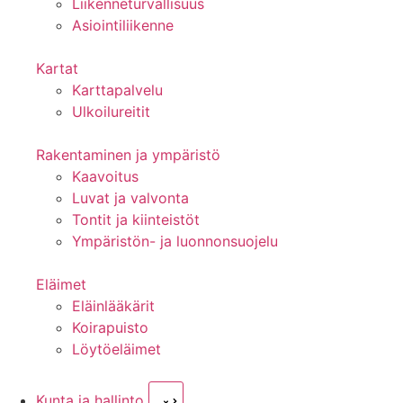
Liikenneturvallisuus
Asiointiliikenne
Kartat
Karttapalvelu
Ulkoilureitit
Rakentaminen ja ympäristö
Kaavoitus
Luvat ja valvonta
Tontit ja kiinteistöt
Ympäristön- ja luonnonsuojelu
Eläimet
Eläinlääkärit
Koirapuisto
Löytöeläimet
Kunta ja hallinto