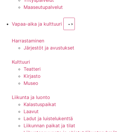
Yrityspalvelut
Maaseutupalvelut
Vapaa-aika ja kulttuuri
Harrastaminen
Järjestöt ja avustukset
Kulttuuri
Teatteri
Kirjasto
Museo
Liikunta ja luonto
Kalastuspaikat
Laavut
Ladut ja luistelukenttä
Liikunnan paikat ja tilat