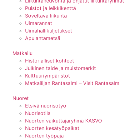
Liikuntaneuvonta ja ohjatut liikuntaryhmät
Puistot ja leikkikenttä
Soveltava liikunta
Uimarannat
Uimahallikuljetukset
Apulantametsä
Matkailu
Historialliset kohteet
Julkinen taide ja muistomerkit
Kulttuuriympäristöt
Matkailijan Rantasalmi – Visit Rantasalmi
Nuoret
Etsivä nuorisotyö
Nuorisotila
Nuorten vaikuttajaryhmä KASVO
Nuorten kesätyöpaikat
Nuorten työpaja