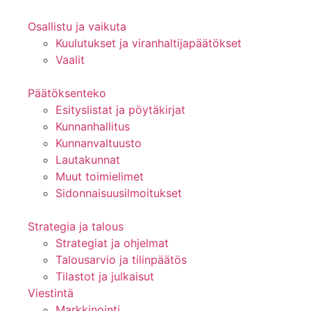
Osallistu ja vaikuta
Kuulutukset ja viranhaltijapäätökset
Vaalit
Päätöksenteko
Esityslistat ja pöytäkirjat
Kunnanhallitus
Kunnanvaltuusto
Lautakunnat
Muut toimielimet
Sidonnaisuusilmoitukset
Strategia ja talous
Strategiat ja ohjelmat
Talousarvio ja tilinpäätös
Tilastot ja julkaisut
Viestintä
Markkinointi