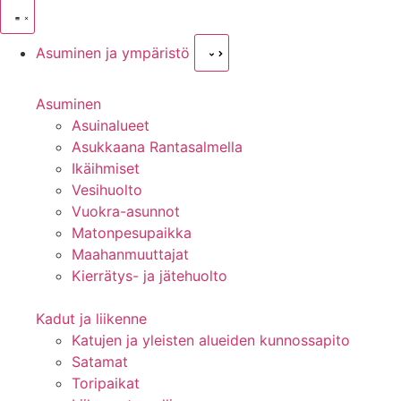
Asuminen ja ympäristö
Asuminen
Asuinalueet
Asukkaana Rantasalmella
Ikäihmiset
Vesihuolto
Vuokra-asunnot
Matonpesupaikka
Maahanmuuttajat
Kierrätys- ja jätehuolto
Kadut ja liikenne
Katujen ja yleisten alueiden kunnossapito
Satamat
Toripaikat