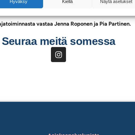
osyhteistyö mahdollistaa yksilöllisen opiskelun suunnittelu
Hyväksy
Kiellä
Näytä asetukset
n suorittamisen myös etänä työpajalta käsin.
jatoiminnasta vastaa Jenna Roponen ja Pia Partinen.
Seuraa meitä somessa