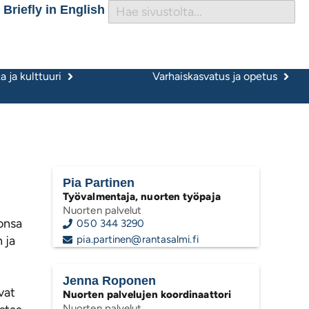
Briefly in English
 ja kulttuuri
Varhaiskasvatus ja opetus
Pia Partinen
Työvalmentaja, nuorten työpaja
Nuorten palvelut
tonsa
050 344 3290
 ja
pia.partinen@rantasalmi.fi
Jenna Roponen
vat
Nuorten palvelujen koordinaattori
Nuorten palvelut