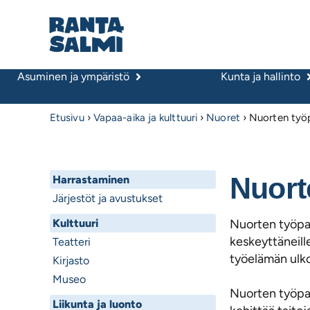
Asuminen ja ympäristö
Kunta ja hallinto
Etusivu
›
Vapaa-aika ja kulttuuri
›
Nuoret
›
Nuorten työ
Nuort
Harrastaminen
Järjestöt ja avustukset
Kulttuuri
Nuorten työpaj
keskeyttäneille
Teatteri
työelämän ulkop
Kirjasto
Museo
Nuorten työpaj
Liikunta ja luonto