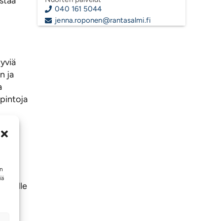
ustaa
040 161 5044
jenna.roponen@rantasalmi.fi
tyviä
n ja
a
opintoja
ä ja
ia
en
iä
uorille