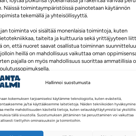
jaan, löytää polkunsa työelämässä ja rakentaa vahvaa per
e. Näissä toimintaympäristöissä painotetaan käytännön
pimista tekemällä ja yhteisöllisyyttä.
an toiminta voi sisältää monenlaisia toimintoja, kuten
ietotekniikkaa, taiteita ja kulttuuria sekä yrittäjyyteen liit
ä on, että nuoret saavat osallistua toiminnan suunnitteluu
jolloin heillä on mahdollisuus vaikuttaa oman oppimisens
ten pajalla on myös mahdollisuus suorittaa ammatillisia 
 koulutussopimuksella.
Hallinnoi suostumusta
 on keskeinen osa pajan toimintaa. Nuoret oppivat yhdess
ä rakentavat verkostojaan. Tämä vahvistaa heidän sosiaalis
ntaa tukea työelämään tai koulukseen siirtymisessä.
haan kokemuksen tarjoamiseksi käytämme teknologioita, kuten evästeitä,
lentaaksemme ja/tai käyttääksemme laitetietoja. Näiden tekniikoiden hyväksymin
aa meille mahdollisuuden käsitellä tietoja, kuten selauskäyttäytymistä tai yksilöllis
an nuorten työpaja tarjoaa arvokasta kokemusta ja tukea n
nuksia tällä sivustolla. Suostumuksen jättäminen tai peruuttaminen voi vaikuttaa
tallisesti tiettyihin ominaisuuksiin ja toimintoihin.
suunnan löytämiseksi.