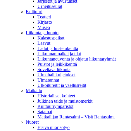
Järjestöt ja avustukset
Urheiluseurat
Kulttuuri
Teatteri
Kirjasto
Museo
Liikunta ja luonto
Kalastuspaikat
Laavut
Ladut ja luistelukenttä
Liikunnan paikat ja tilat
Liikuntaneuvonta ja ohjatut liikuntaryhmät
Puistot ja leikkikenttä
Soveltava liikunta
Uimahallikuljetukset
Uimarannat
Ulkoilureitit ja vaellusreitit
Matkailu
Historialliset kohteet
Julkinen taide ja muistomerkit
Kulttuuriympäristöt
Satamat
Matkailijan Rantasalmi – Visit Rantasalmi
Nuoret
Etsivä nuorisotyö