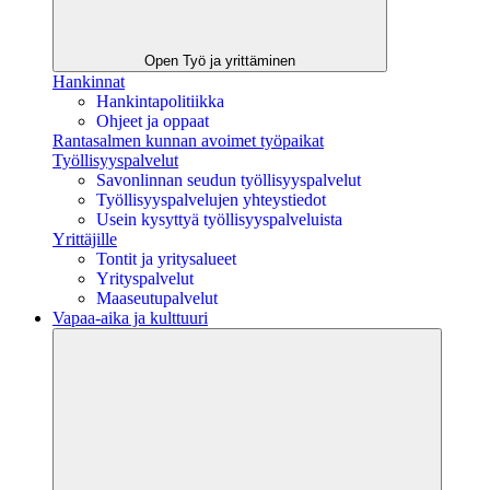
Open Työ ja yrittäminen
Hankinnat
Hankintapolitiikka
Ohjeet ja oppaat
Rantasalmen kunnan avoimet työpaikat
Työllisyyspalvelut
Savonlinnan seudun työllisyyspalvelut
Työllisyyspalvelujen yhteystiedot
Usein kysyttyä työllisyyspalveluista
Yrittäjille
Tontit ja yritysalueet
Yrityspalvelut
Maaseutupalvelut
Vapaa-aika ja kulttuuri