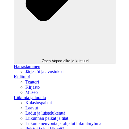
Open Vapaa-aika ja kulttuuri
Harrastaminen
Järjestöt ja avustukset
Kulttuuri
Teatteri
Kirjasto
Museo
Liikunta ja luonto
Kalastuspaikat
Laavut
Ladut ja luistelukenttä
Liikunnan paikat ja tilat
Liikuntaneuvonta ja ohjatut liikuntaryhmät
Puistot ja leikkikenttä