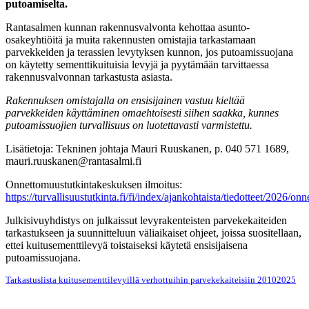
putoamiselta.
Rantasalmen kunnan rakennusvalvonta kehottaa asunto-
osakeyhtiöitä ja muita rakennusten omistajia tarkastamaan
parvekkeiden ja terassien levytyksen kunnon, jos putoamissuojana
on käytetty sementtikuituisia levyjä ja pyytämään tarvittaessa
rakennusvalvonnan tarkastusta asiasta.
Rakennuksen omistajalla on ensisijainen vastuu kieltää
parvekkeiden käyttäminen omaehtoisesti siihen saakka, kunnes
putoamissuojien turvallisuus on luotettavasti varmistettu.
Lisätietoja: Tekninen johtaja Mauri Ruuskanen, p. 040 571 1689,
mauri.ruuskanen@rantasalmi.fi
Onnettomuustutkintakeskuksen ilmoitus:
https://turvallisuustutkinta.fi/fi/index/ajankohtaista/tiedotteet/2026/
Julkisivuyhdistys on julkaissut levyrakenteisten parvekekaiteiden
tarkastukseen ja suunnitteluun väliaikaiset ohjeet, joissa suositellaan,
ettei kuitusementtilevyä toistaiseksi käytetä ensisijaisena
putoamissuojana.
Tarkastuslista kuitusementtilevyillä verhottuihin parvekekaiteisiin 20102025