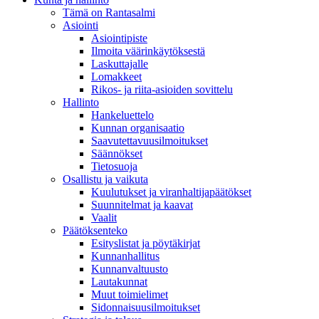
Tämä on Rantasalmi
Asiointi
Asiointipiste
Ilmoita väärinkäytöksestä
Laskuttajalle
Lomakkeet
Rikos- ja riita-asioiden sovittelu
Hallinto
Hankeluettelo
Kunnan organisaatio
Saavutettavuusilmoitukset
Säännökset
Tietosuoja
Osallistu ja vaikuta
Kuulutukset ja viranhaltijapäätökset
Suunnitelmat ja kaavat
Vaalit
Päätöksenteko
Esityslistat ja pöytäkirjat
Kunnanhallitus
Kunnanvaltuusto
Lautakunnat
Muut toimielimet
Sidonnaisuusilmoitukset