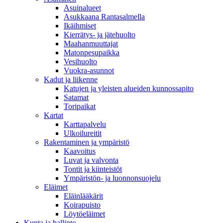
Asuinalueet
Asukkaana Rantasalmella
Ikäihmiset
Kierrätys- ja jätehuolto
Maahanmuuttajat
Matonpesupaikka
Vesihuolto
Vuokra-asunnot
Kadut ja liikenne
Katujen ja yleisten alueiden kunnossapito
Satamat
Toripaikat
Kartat
Karttapalvelu
Ulkoilureitit
Rakentaminen ja ympäristö
Kaavoitus
Luvat ja valvonta
Tontit ja kiinteistöt
Ympäristön- ja luonnonsuojelu
Eläimet
Eläinlääkärit
Koirapuisto
Löytöeläimet
Kunta ja hallinto