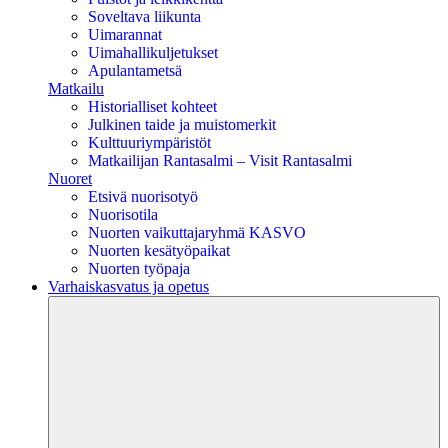
Soveltava liikunta
Uimarannat
Uimahallikuljetukset
Apulantametsä
Matkailu
Historialliset kohteet
Julkinen taide ja muistomerkit
Kulttuuriympäristöt
Matkailijan Rantasalmi – Visit Rantasalmi
Nuoret
Etsivä nuorisotyö
Nuorisotila
Nuorten vaikuttajaryhmä KASVO
Nuorten kesätyöpaikat
Nuorten työpaja
Varhaiskasvatus ja opetus