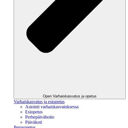
Open Varhaiskasvatus ja opetus
Varhaiskasvatus ja esiopetus
Asiointi varhaiskasvatuksessa
Esiopetus
Perhepäivähoito
Päiväkoti
Perusopetus