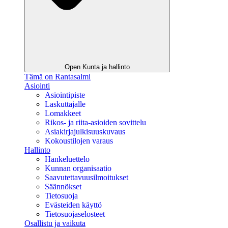
Open Kunta ja hallinto
Tämä on Rantasalmi
Asiointi
Asiointipiste
Laskuttajalle
Lomakkeet
Rikos- ja riita-asioiden sovittelu
Asiakirjajulkisuuskuvaus
Kokoustilojen varaus
Hallinto
Hankeluettelo
Kunnan organisaatio
Saavutettavuusilmoitukset
Säännökset
Tietosuoja
Evästeiden käyttö
Tietosuojaselosteet
Osallistu ja vaikuta