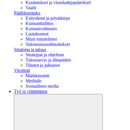
Kuulutukset ja viranhaltijapäätökset
Vaalit
Päätöksenteko
Esityslistat ja pöytäkirjat
Kunnanhallitus
Kunnanvaltuusto
Lautakunnat
Muut toimielimet
Sidonnaisuusilmoitukset
Strategia ja talous
Strategiat ja ohjelmat
Talousarvio ja tilinpäätös
Tilastot ja julkaisut
Viestintä
Markkinointi
Medialle
Sosiaalinen media
Työ ja yrittäminen