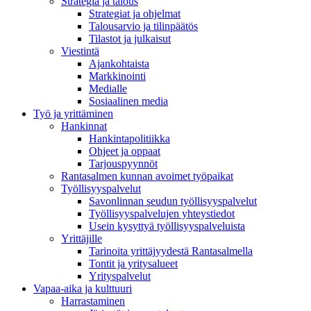
Strategia ja talous
Strategiat ja ohjelmat
Talousarvio ja tilinpäätös
Tilastot ja julkaisut
Viestintä
Ajankohtaista
Markkinointi
Medialle
Sosiaalinen media
Työ ja yrittäminen
Hankinnat
Hankintapolitiikka
Ohjeet ja oppaat
Tarjouspyynnöt
Rantasalmen kunnan avoimet työpaikat
Työllisyyspalvelut
Savonlinnan seudun työllisyyspalvelut
Työllisyyspalvelujen yhteystiedot
Usein kysyttyä työllisyyspalveluista
Yrittäjille
Tarinoita yrittäjyydestä Rantasalmella
Tontit ja yritysalueet
Yrityspalvelut
Vapaa-aika ja kulttuuri
Harrastaminen