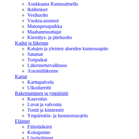
Asukkaana Rantasalmella
Ikäihmiset
Vesihuolto
Vuokra-asunnot
Matonpesupaikka
Maahanmuuttajat
Kierrätys- ja jätehuolto
Kadut ja liikenne
Katujen ja yleisten alueiden kunnossapito
Satamat
Toripaikat
Liikenneturvallisuus
Asiointiliikenne
Kartat
Karttapalvelu
Ulkoilureitit
Rakentaminen ja ympäristö
Kaavoitus
Luvat ja valvonta
Tontit ja kiinteistöt
Ympäristön- ja luonnonsuojelu
Eläimet
Eläinlääkärit
Koirapuisto
Löytöeläimet