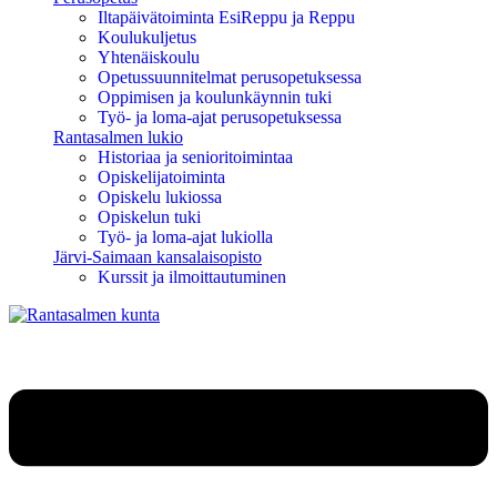
Iltapäivätoiminta EsiReppu ja Reppu
Koulukuljetus
Yhtenäiskoulu
Opetussuunnitelmat perusopetuksessa
Oppimisen ja koulunkäynnin tuki
Työ- ja loma-ajat perusopetuksessa
Rantasalmen lukio
Historiaa ja senioritoimintaa
Opiskelijatoiminta
Opiskelu lukiossa
Opiskelun tuki
Työ- ja loma-ajat lukiolla
Järvi-Saimaan kansalaisopisto
Kurssit ja ilmoittautuminen