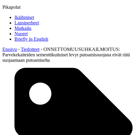
Pikapolut
Ikäihmiset
Lapsiperheet
Matkailu
Nuoret
Briefly in English
Etusivu
›
Tiedotteet
›
ONNETTOMUUSUHKAILMOITUS:
Parvekekaiteiden sementtikuituiset levyt putoamissuojana eivät riitä
suojaamaan putoamiselta