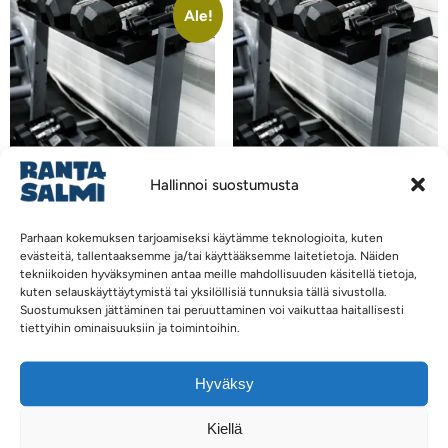
Ale!
Hallinnoi suostumusta
Kuntosalin kertakäynti
Kuntosalin kertakäynti
Parhaan kokemuksen tarjoamiseksi käytämme teknologioita, kuten
(13-17 -vuotiaat,
(aikuiset)
evästeitä, tallentaaksemme ja/tai käyttääksemme laitetietoja. Näiden
opiskelijat, työttömät ja
tekniikoiden hyväksyminen antaa meille mahdollisuuden käsitellä tietoja,
9,00
€
eläkeläiset)
kuten selauskäyttäytymistä tai yksilöllisiä tunnuksia tällä sivustolla.
Suostumuksen jättäminen tai peruuttaminen voi vaikuttaa haitallisesti
9,00
€
4,50
€
tiettyihin ominaisuuksiin ja toimintoihin.
Lisää ostoskoriin
Lisää ostoskoriin
Hyväksy
Kiellä