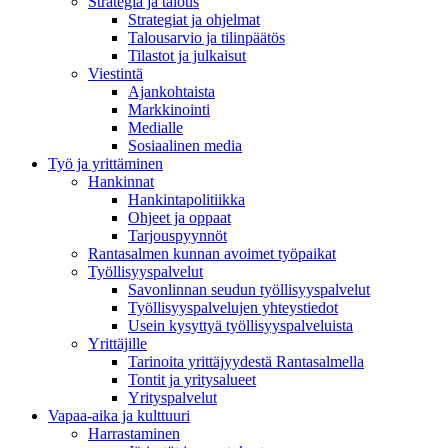
Strategia ja talous
Strategiat ja ohjelmat
Talousarvio ja tilinpäätös
Tilastot ja julkaisut
Viestintä
Ajankohtaista
Markkinointi
Medialle
Sosiaalinen media
Työ ja yrittäminen
Hankinnat
Hankintapolitiikka
Ohjeet ja oppaat
Tarjouspyynnöt
Rantasalmen kunnan avoimet työpaikat
Työllisyyspalvelut
Savonlinnan seudun työllisyyspalvelut
Työllisyyspalvelujen yhteystiedot
Usein kysyttyä työllisyyspalveluista
Yrittäjille
Tarinoita yrittäjyydestä Rantasalmella
Tontit ja yritysalueet
Yrityspalvelut
Vapaa-aika ja kulttuuri
Harrastaminen