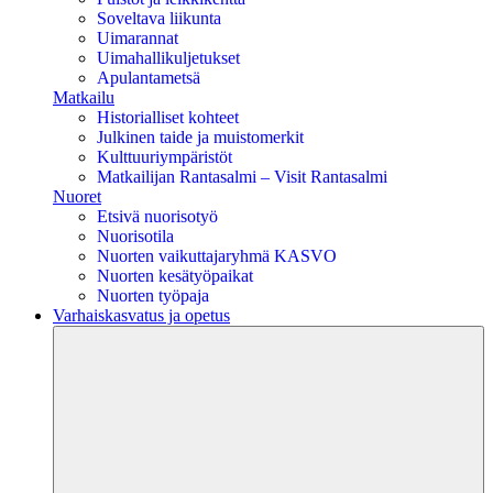
Soveltava liikunta
Uimarannat
Uimahallikuljetukset
Apulantametsä
Matkailu
Historialliset kohteet
Julkinen taide ja muistomerkit
Kulttuuriympäristöt
Matkailijan Rantasalmi – Visit Rantasalmi
Nuoret
Etsivä nuorisotyö
Nuorisotila
Nuorten vaikuttajaryhmä KASVO
Nuorten kesätyöpaikat
Nuorten työpaja
Varhaiskasvatus ja opetus