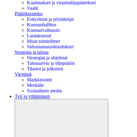
Kuulutukset ja viranhaltijapäätökset
Vaalit
Päätöksenteko
Esityslistat ja pöytäkirjat
Kunnanhallitus
Kunnanvaltuusto
Lautakunnat
Muut toimielimet
Sidonnaisuusilmoitukset
Strategia ja talous
Strategiat ja ohjelmat
Talousarvio ja tilinpäätös
Tilastot ja julkaisut
Viestintä
Markkinointi
Medialle
Sosiaalinen media
Työ ja yrittäminen