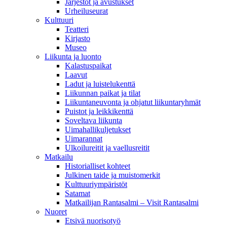
Järjestöt ja avustukset
Urheiluseurat
Kulttuuri
Teatteri
Kirjasto
Museo
Liikunta ja luonto
Kalastuspaikat
Laavut
Ladut ja luistelukenttä
Liikunnan paikat ja tilat
Liikuntaneuvonta ja ohjatut liikuntaryhmät
Puistot ja leikkikenttä
Soveltava liikunta
Uimahallikuljetukset
Uimarannat
Ulkoilureitit ja vaellusreitit
Matkailu
Historialliset kohteet
Julkinen taide ja muistomerkit
Kulttuuriympäristöt
Satamat
Matkailijan Rantasalmi – Visit Rantasalmi
Nuoret
Etsivä nuorisotyö