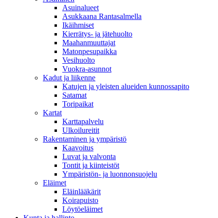
Asuinalueet
Asukkaana Rantasalmella
Ikäihmiset
Kierrätys- ja jätehuolto
Maahanmuuttajat
Matonpesupaikka
Vesihuolto
Vuokra-asunnot
Kadut ja liikenne
Katujen ja yleisten alueiden kunnossapito
Satamat
Toripaikat
Kartat
Karttapalvelu
Ulkoilureitit
Rakentaminen ja ympäristö
Kaavoitus
Luvat ja valvonta
Tontit ja kiinteistöt
Ympäristön- ja luonnonsuojelu
Eläimet
Eläinlääkärit
Koirapuisto
Löytöeläimet
Kunta ja hallinto