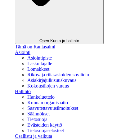
Open Kunta ja hallinto
Tämä on Rantasalmi
Asiointi
Asiointipiste
Laskuttajalle
Lomakkeet
Rikos- ja riita-asioiden sovittelu
Asiakirjajulkisuuskuvaus
Kokoustilojen varaus
Hallinto
Hankeluettelo
Kunnan organisaatio
Saavutettavuusilmoitukset
Säännökset
Tietosuoja
Evästeiden käyttö
Tietosuojaselosteet
Osallistu ja vaikuta