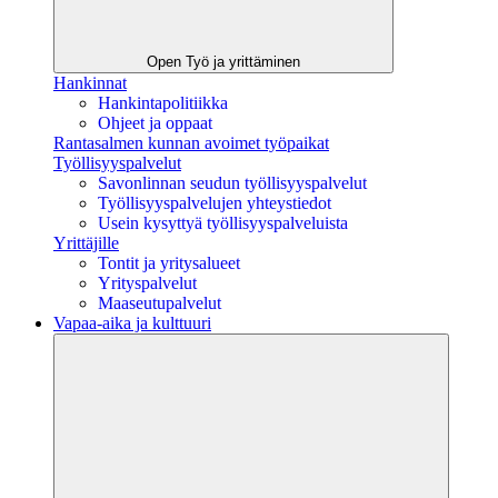
Open Työ ja yrittäminen
Hankinnat
Hankintapolitiikka
Ohjeet ja oppaat
Rantasalmen kunnan avoimet työpaikat
Työllisyyspalvelut
Savonlinnan seudun työllisyyspalvelut
Työllisyyspalvelujen yhteystiedot
Usein kysyttyä työllisyyspalveluista
Yrittäjille
Tontit ja yritysalueet
Yrityspalvelut
Maaseutupalvelut
Vapaa-aika ja kulttuuri