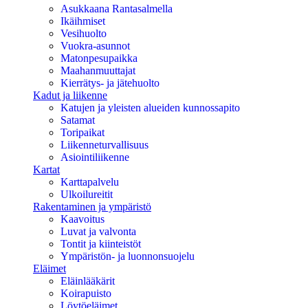
Asukkaana Rantasalmella
Ikäihmiset
Vesihuolto
Vuokra-asunnot
Matonpesupaikka
Maahanmuuttajat
Kierrätys- ja jätehuolto
Kadut ja liikenne
Katujen ja yleisten alueiden kunnossapito
Satamat
Toripaikat
Liikenneturvallisuus
Asiointiliikenne
Kartat
Karttapalvelu
Ulkoilureitit
Rakentaminen ja ympäristö
Kaavoitus
Luvat ja valvonta
Tontit ja kiinteistöt
Ympäristön- ja luonnonsuojelu
Eläimet
Eläinlääkärit
Koirapuisto
Löytöeläimet