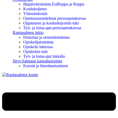
Iltapäivätoiminta EsiReppu ja Reppu
Koulukuljetus
Yhtenäiskoulu
Opetussuunnitelmat perusopetuksessa
Oppimisen ja koulunkäynnin tuki
Työ- ja loma-ajat perusopetuksessa
Rantasalmen lukio
Historiaa ja senioritoimintaa
Opiskelijatoiminta
Opiskelu lukiossa
Opiskelun tuki
Työ- ja loma-ajat lukiolla
Järvi-Saimaan kansalaisopisto
Kurssit ja ilmoittautuminen