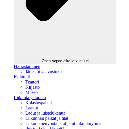
Open Vapaa-aika ja kulttuuri
Harrastaminen
Järjestöt ja avustukset
Kulttuuri
Teatteri
Kirjasto
Museo
Liikunta ja luonto
Kalastuspaikat
Laavut
Ladut ja luistelukenttä
Liikunnan paikat ja tilat
Liikuntaneuvonta ja ohjatut liikuntaryhmät
Puistot ja leikkikenttä