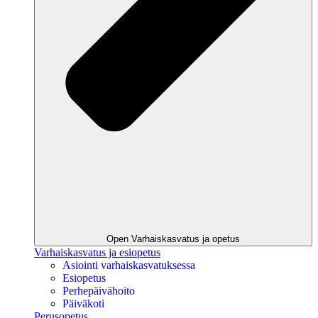
Open Varhaiskasvatus ja opetus
Varhaiskasvatus ja esiopetus
Asiointi varhaiskasvatuksessa
Esiopetus
Perhepäivähoito
Päiväkoti
Perusopetus