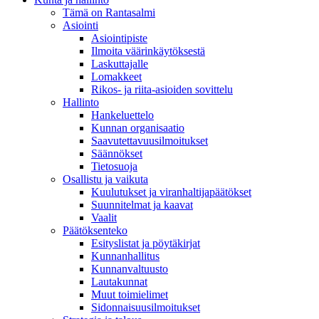
Tämä on Rantasalmi
Asiointi
Asiointipiste
Ilmoita väärinkäytöksestä
Laskuttajalle
Lomakkeet
Rikos- ja riita-asioiden sovittelu
Hallinto
Hankeluettelo
Kunnan organisaatio
Saavutettavuusilmoitukset
Säännökset
Tietosuoja
Osallistu ja vaikuta
Kuulutukset ja viranhaltijapäätökset
Suunnitelmat ja kaavat
Vaalit
Päätöksenteko
Esityslistat ja pöytäkirjat
Kunnanhallitus
Kunnanvaltuusto
Lautakunnat
Muut toimielimet
Sidonnaisuusilmoitukset