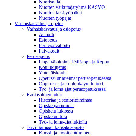
Nuorisotila
Nuorten vaikuttajaryhmä KASVO
Nuorten kesätyöpaikat
Nuorten työpajat
Varhaiskasvatus ja opetus
Varhaiskasvatus ja esiopetus
Asiointi
Esiopetus
Perhepäivähoito
Päiväkodit
Perusopetus
Iltapäivätoiminta EsiReppu ja Reppu
Koulukuljetus
Yhtenäiskoulu
Opetussuunnitelmat perusopetuksessa
Oppimisen ja koulunkäynnin tuki
Työ- ja loma-ajat perusopetuksessa
Rantasalmen lukio
Historiaa ja senioritoimintaa
Opiskelijatoiminta
Opiskelu lukiossa
Opiskelun tuki
Työ- ja loma-ajat lukiolla
Järvi-Saimaan kansalaisopisto
Kurssit ja ilmoittautuminen