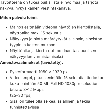
Tavoitteena on tukea paikallista elinvoimaa ja tarjota
näkyvä, nykyaikainen viestintäkanava.
Miten palvelu toimii:
Mainos esitetään videona näyttöjen kiertolistalla,
näyttöaika max. 15 sekuntia
Näkyvyys ja hinta määräytyvät sijainnin, aineiston
tyypin ja keston mukaan
Näyttöaika ja kierto optimoidaan tasapuolisen
näkyvyyden varmistamiseksi
Aineistovaatimukset (tiivistetty):
Pystyformaatti 1080 x 1920 px
Video: .mp4, pituus enintään 15 sekuntia, tiedoston
koko enintään 50 Mt, Full HD 1080p resoluution
bitrate 8–12 Mbps
(25–30 fps)
Sisällön tulee olla selkeä, asiallinen ja tekijä
tunnistettavissa