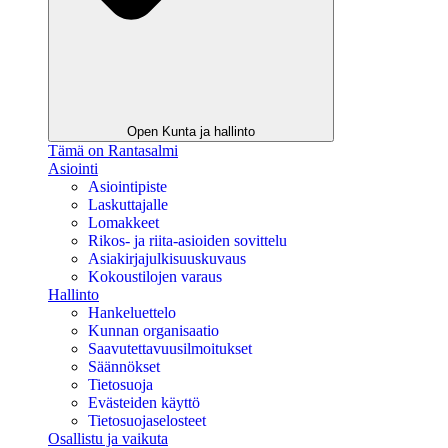
Open Kunta ja hallinto
Tämä on Rantasalmi
Asiointi
Asiointipiste
Laskuttajalle
Lomakkeet
Rikos- ja riita-asioiden sovittelu
Asiakirjajulkisuuskuvaus
Kokoustilojen varaus
Hallinto
Hankeluettelo
Kunnan organisaatio
Saavutettavuusilmoitukset
Säännökset
Tietosuoja
Evästeiden käyttö
Tietosuojaselosteet
Osallistu ja vaikuta