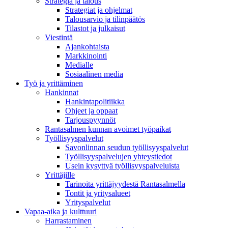
Strategia ja talous
Strategiat ja ohjelmat
Talousarvio ja tilinpäätös
Tilastot ja julkaisut
Viestintä
Ajankohtaista
Markkinointi
Medialle
Sosiaalinen media
Työ ja yrittäminen
Hankinnat
Hankintapolitiikka
Ohjeet ja oppaat
Tarjouspyynnöt
Rantasalmen kunnan avoimet työpaikat
Työllisyyspalvelut
Savonlinnan seudun työllisyyspalvelut
Työllisyyspalvelujen yhteystiedot
Usein kysyttyä työllisyyspalveluista
Yrittäjille
Tarinoita yrittäjyydestä Rantasalmella
Tontit ja yritysalueet
Yrityspalvelut
Vapaa-aika ja kulttuuri
Harrastaminen