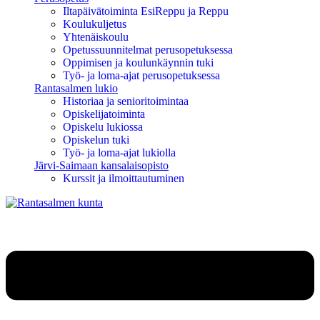
Iltapäivätoiminta EsiReppu ja Reppu
Koulukuljetus
Yhtenäiskoulu
Opetussuunnitelmat perusopetuksessa
Oppimisen ja koulunkäynnin tuki
Työ- ja loma-ajat perusopetuksessa
Rantasalmen lukio
Historiaa ja senioritoimintaa
Opiskelijatoiminta
Opiskelu lukiossa
Opiskelun tuki
Työ- ja loma-ajat lukiolla
Järvi-Saimaan kansalaisopisto
Kurssit ja ilmoittautuminen