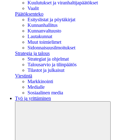
Kuulutukset ja viranhaltijapäätökset
Vaalit
Päätöksenteko
Esityslistat ja pöytäkirjat
Kunnanhallitus
Kunnanvaltuusto
Lautakunnat
Muut toimielimet
Sidonnaisuusilmoitukset
Strategia ja talous
Strategiat ja ohjelmat
Talousarvio ja tilinpäätös
Tilastot ja julkaisut
Viestintä
Markkinointi
Medialle
Sosiaalinen media
Työ ja yrittäminen