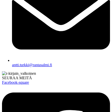
antti.turkki@rantasalmi.fi
SEURAA MEITÄ
Facebook-square