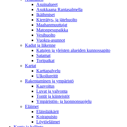
Asuinalueet
Asukkaana Rantasalmella
Ikäihmiset
Kierrätys- ja jätehuolto
Maahanmuuttajat
Matonpesupaikka
Vesihuolto
Vuokra-asunnot
Kadut ja liikenne
Katujen ja yleisten alueiden kunnossapito
Satamat
Toripaikat
Kartat
Karttapalvelu
Ulkoilureitit
Rakentaminen ja ympäristö
Kaavoitus
Luvat ja valvonta
Tontit ja kiinteistöt
Ympäristön- ja luonnonsuojelu
Eläimet
Eläinlääkärit
Koirapuisto
Löytöeläimet
Kunta ja hallinto