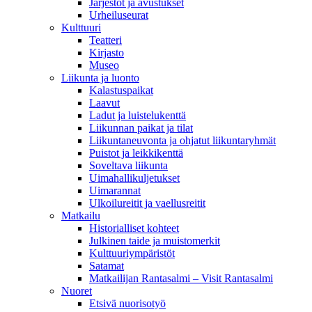
Järjestöt ja avustukset
Urheiluseurat
Kulttuuri
Teatteri
Kirjasto
Museo
Liikunta ja luonto
Kalastuspaikat
Laavut
Ladut ja luistelukenttä
Liikunnan paikat ja tilat
Liikuntaneuvonta ja ohjatut liikuntaryhmät
Puistot ja leikkikenttä
Soveltava liikunta
Uimahallikuljetukset
Uimarannat
Ulkoilureitit ja vaellusreitit
Matkailu
Historialliset kohteet
Julkinen taide ja muistomerkit
Kulttuuriympäristöt
Satamat
Matkailijan Rantasalmi – Visit Rantasalmi
Nuoret
Etsivä nuorisotyö