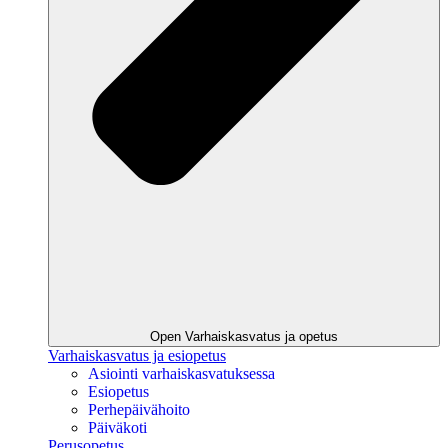
Open Varhaiskasvatus ja opetus
Varhaiskasvatus ja esiopetus
Asiointi varhaiskasvatuksessa
Esiopetus
Perhepäivähoito
Päiväkoti
Perusopetus