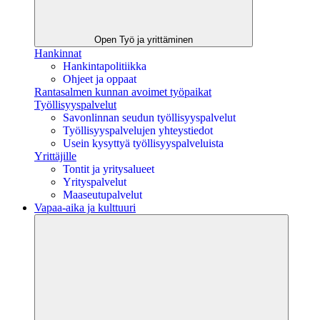
Open Työ ja yrittäminen
Hankinnat
Hankintapolitiikka
Ohjeet ja oppaat
Rantasalmen kunnan avoimet työpaikat
Työllisyyspalvelut
Savonlinnan seudun työllisyyspalvelut
Työllisyyspalvelujen yhteystiedot
Usein kysyttyä työllisyyspalveluista
Yrittäjille
Tontit ja yritysalueet
Yrityspalvelut
Maaseutupalvelut
Vapaa-aika ja kulttuuri