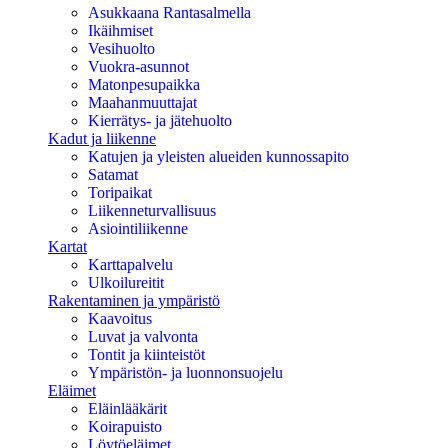
Asukkaana Rantasalmella
Ikäihmiset
Vesihuolto
Vuokra-asunnot
Matonpesupaikka
Maahanmuuttajat
Kierrätys- ja jätehuolto
Kadut ja liikenne
Katujen ja yleisten alueiden kunnossapito
Satamat
Toripaikat
Liikenneturvallisuus
Asiointiliikenne
Kartat
Karttapalvelu
Ulkoilureitit
Rakentaminen ja ympäristö
Kaavoitus
Luvat ja valvonta
Tontit ja kiinteistöt
Ympäristön- ja luonnonsuojelu
Eläimet
Eläinlääkärit
Koirapuisto
Löytöeläimet