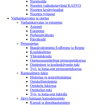
Nuorisotila
Nuorten vaikuttajaryhmä KASVO
Nuorten kesätyöpaikat
Nuorten työpajat
Varhaiskasvatus ja opetus
Varhaiskasvatus ja esiopetus
Asiointi
Esiopetus
Perhepäivähoito
Päiväkodit
Perusopetus
Iltapäivätoiminta EsiReppu ja Reppu
Koulukuljetus
Yhtenäiskoulu
Opetussuunnitelmat perusopetuksessa
Oppimisen ja koulunkäynnin tuki
Työ- ja loma-ajat perusopetuksessa
Rantasalmen lukio
Historiaa ja senioritoimintaa
Opiskelijatoiminta
Opiskelu lukiossa
Opiskelun tuki
Työ- ja loma-ajat lukiolla
Järvi-Saimaan kansalaisopisto
Kurssit ja ilmoittautuminen