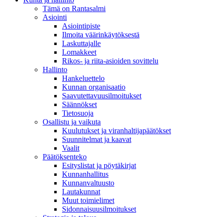
Tämä on Rantasalmi
Asiointi
Asiointipiste
Ilmoita väärinkäytöksestä
Laskuttajalle
Lomakkeet
Rikos- ja riita-asioiden sovittelu
Hallinto
Hankeluettelo
Kunnan organisaatio
Saavutettavuusilmoitukset
Säännökset
Tietosuoja
Osallistu ja vaikuta
Kuulutukset ja viranhaltijapäätökset
Suunnitelmat ja kaavat
Vaalit
Päätöksenteko
Esityslistat ja pöytäkirjat
Kunnanhallitus
Kunnanvaltuusto
Lautakunnat
Muut toimielimet
Sidonnaisuusilmoitukset