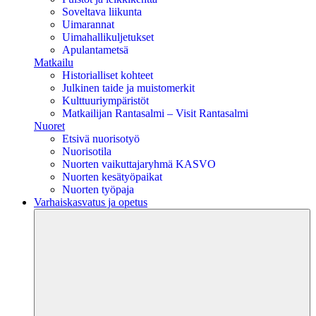
Soveltava liikunta
Uimarannat
Uimahallikuljetukset
Apulantametsä
Matkailu
Historialliset kohteet
Julkinen taide ja muistomerkit
Kulttuuriympäristöt
Matkailijan Rantasalmi – Visit Rantasalmi
Nuoret
Etsivä nuorisotyö
Nuorisotila
Nuorten vaikuttajaryhmä KASVO
Nuorten kesätyöpaikat
Nuorten työpaja
Varhaiskasvatus ja opetus