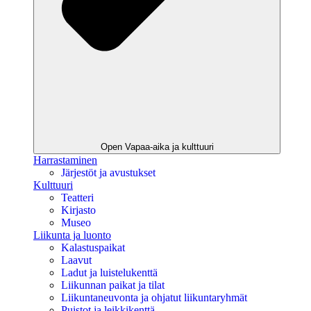
Open Vapaa-aika ja kulttuuri
Harrastaminen
Järjestöt ja avustukset
Kulttuuri
Teatteri
Kirjasto
Museo
Liikunta ja luonto
Kalastuspaikat
Laavut
Ladut ja luistelukenttä
Liikunnan paikat ja tilat
Liikuntaneuvonta ja ohjatut liikuntaryhmät
Puistot ja leikkikenttä