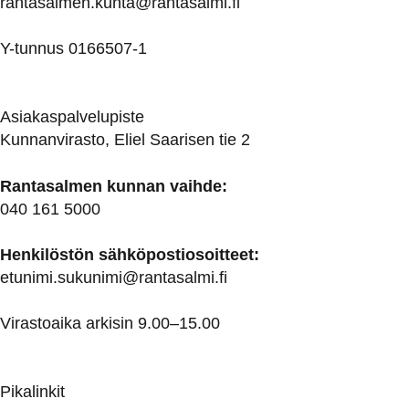
rantasalmen.kunta@
rantasalmi.fi
Y-tunnus 0166507-1
Asiakaspalvelupiste
Kunnanvirasto, Eliel Saarisen tie 2
Rantasalmen kunnan vaihde:
040 161 5000
Henkilöstön sähköpostiosoitteet:
etunimi.sukunimi@rantasalmi.fi
Virastoaika arkisin 9.00–15.00
Pikalinkit