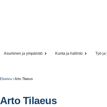
Asuminen ja ympäristö
Kunta ja hallinto
Työ ja 
Etusivu
›
Arto Tilaeus
Arto Tilaeus