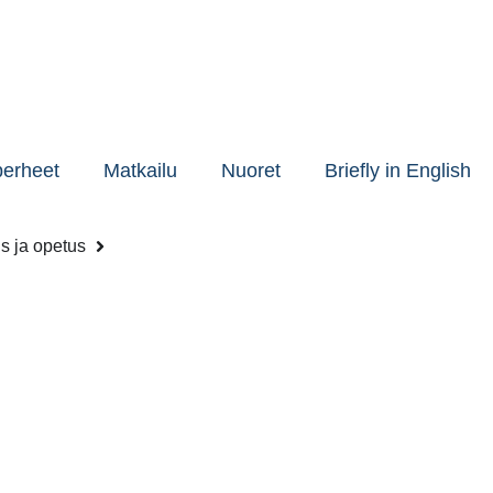
perheet
Matkailu
Nuoret
Briefly in English
s ja opetus