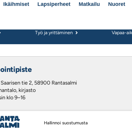
Ikäihmiset
Lapsiperheet
Matkailu
Nuoret
Työ ja yrittäminen
Vapaa-aika
ointipiste
l Saarisen tie 2, 58900 Rantasalmi
antalo, kirjasto
sin klo 9–16
Hallinnoi suostumusta