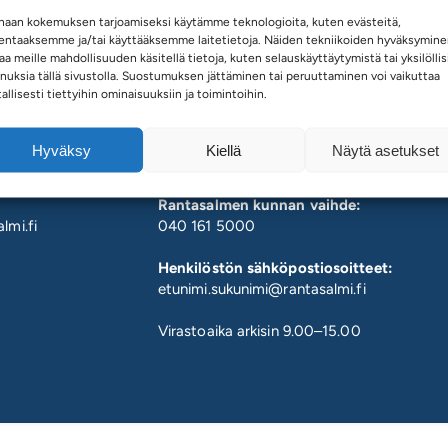
haan kokemuksen tarjoamiseksi käytämme teknologioita, kuten evästeitä,
lentaaksemme ja/tai käyttääksemme laitetietoja. Näiden tekniikoiden hyväksymin
aa meille mahdollisuuden käsitellä tietoja, kuten selauskäyttäytymistä tai yksilöllis
nuksia tällä sivustolla. Suostumuksen jättäminen tai peruuttaminen voi vaikuttaa
tallisesti tiettyihin ominaisuuksiin ja toimintoihin.
Asiakaspalvelupiste
Hyväksy
Kiellä
Näytä asetukset
Kunnanvirasto, Eliel Saarisen tie 2
Rantasalmen kunnan vaihde:
lmi.fi
040 161 5000
Henkilöstön sähköpostiosoitteet:
etunimi.sukunimi@rantasalmi.fi
Virastoaika arkisin 9.00–15.00