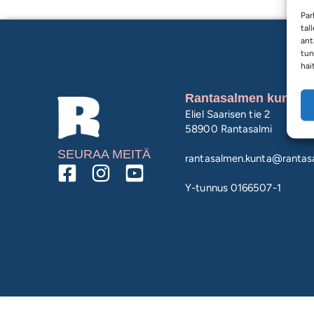
Par
tal
ant
tun
hai
Rantasalmen kunta
Eliel Saarisen tie 2
58900 Rantasalmi
SEURAA MEITÄ
rantasalmen.kunta@
rantasa
Y-tunnus 0166507-1