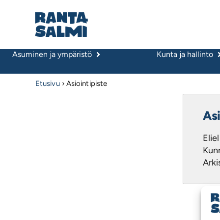
Asuminen ja ympäristö
Kunta ja hallinto
Etusivu
›
Asiointipiste
Asi
Elie
Kunn
Arki