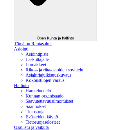
Open Kunta ja hallinto
Tämä on Rantasalmi
Asiointi
Asiointipiste
Laskuttajalle
Lomakkeet
Rikos- ja riita-asioiden sovittelu
Asiakirjajulkisuuskuvaus
Kokoustilojen varaus
Hallinto
Hankeluettelo
Kunnan organisaatio
Saavutettavuusilmoitukset
Säännökset
Tietosuoja
Evästeiden käyttö
Tietosuojaselosteet
Osallistu ja vaikuta