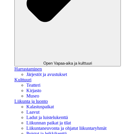
Open Vapaa-aika ja kulttuuri
Harrastaminen
Järjestöt ja avustukset
Kulttuuri
Teatteri
Kirjasto
Museo
Liikunta ja luonto
Kalastuspaikat
Laavut
Ladut ja luistelukenttä
Liikunnan paikat ja tilat
Liikuntaneuvonta ja ohjatut liikuntaryhmät
Puistot ja leikkikenttä