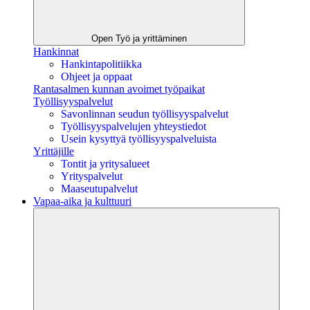
Open Työ ja yrittäminen
Hankinnat
Hankintapolitiikka
Ohjeet ja oppaat
Rantasalmen kunnan avoimet työpaikat
Työllisyyspalvelut
Savonlinnan seudun työllisyyspalvelut
Työllisyyspalvelujen yhteystiedot
Usein kysyttyä työllisyyspalveluista
Yrittäjille
Tontit ja yritysalueet
Yrityspalvelut
Maaseutupalvelut
Vapaa-aika ja kulttuuri