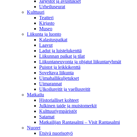
Järjestöt ja avustukset
Urheiluseurat
Kulttuuri
Teatteri
Kirjasto
Museo
Liikunta ja luonto
Kalastuspaikat
Laavut
Ladut ja luistelukenttä
Liikunnan paikat ja tilat
Liikuntaneuvonta ja ohjatut liikuntaryhmät
Puistot ja leikkikenttä
Soveltava liikunta
Uimahallikuljetukset
Uimarannat
Ulkoilureitit ja vaellusreitit
Matkailu
Historialliset kohteet
Julkinen taide ja muistomerkit
Kulttuuriympäristöt
Satamat
Matkailijan Rantasalmi – Visit Rantasalmi
Nuoret
Etsivä nuorisotyö