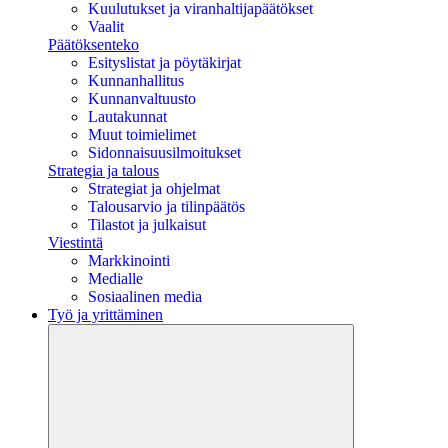
Kuulutukset ja viranhaltijapäätökset
Vaalit
Päätöksenteko
Esityslistat ja pöytäkirjat
Kunnanhallitus
Kunnanvaltuusto
Lautakunnat
Muut toimielimet
Sidonnaisuusilmoitukset
Strategia ja talous
Strategiat ja ohjelmat
Talousarvio ja tilinpäätös
Tilastot ja julkaisut
Viestintä
Markkinointi
Medialle
Sosiaalinen media
Työ ja yrittäminen