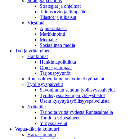
Strategia ja talous
Strategiat ja ohjelmat
Talousarvio ja tilinpäätös
Tilastot ja julkaisut
Viestintä
Ajankohtaista
Markkinointi
Medialle
Sosiaalinen media
Työ ja yrittäminen
Hankinnat
Hankintapolitiikka
Ohjeet ja oppaat
Tarjouspyynnöt
Rantasalmen kunnan avoimet työpaikat
Työllisyyspalvelut
Savonlinnan seudun työllisyyspalvelut
Työllisyyspalvelujen yhteystiedot
Usein kysyttyä työllisyyspalveluista
Yrittäjille
Tarinoita yrittäjyydestä Rantasalmella
Tontit ja yritysalueet
Yrityspalvelut
Vapaa-aika ja kulttuuri
Harrastaminen