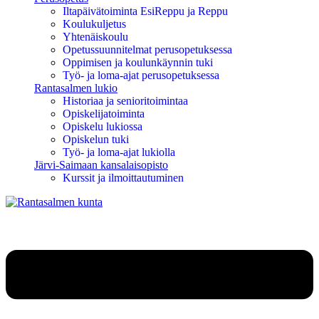
Iltapäivätoiminta EsiReppu ja Reppu
Koulukuljetus
Yhtenäiskoulu
Opetussuunnitelmat perusopetuksessa
Oppimisen ja koulunkäynnin tuki
Työ- ja loma-ajat perusopetuksessa
Rantasalmen lukio
Historiaa ja senioritoimintaa
Opiskelijatoiminta
Opiskelu lukiossa
Opiskelun tuki
Työ- ja loma-ajat lukiolla
Järvi-Saimaan kansalaisopisto
Kurssit ja ilmoittautuminen