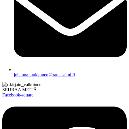
johanna.tuukkanen@rantasalmi.fi
SEURAA MEITÄ
Facebook-square