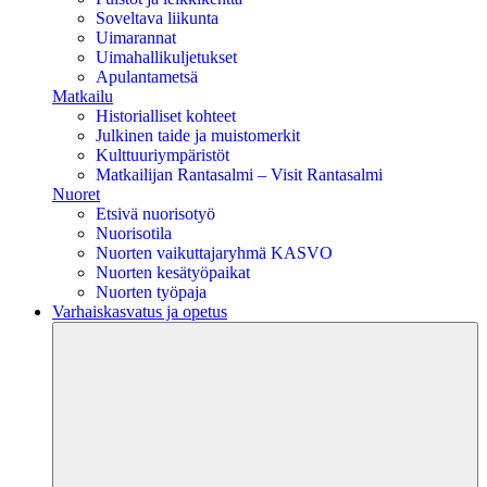
Soveltava liikunta
Uimarannat
Uimahallikuljetukset
Apulantametsä
Matkailu
Historialliset kohteet
Julkinen taide ja muistomerkit
Kulttuuriympäristöt
Matkailijan Rantasalmi – Visit Rantasalmi
Nuoret
Etsivä nuorisotyö
Nuorisotila
Nuorten vaikuttajaryhmä KASVO
Nuorten kesätyöpaikat
Nuorten työpaja
Varhaiskasvatus ja opetus