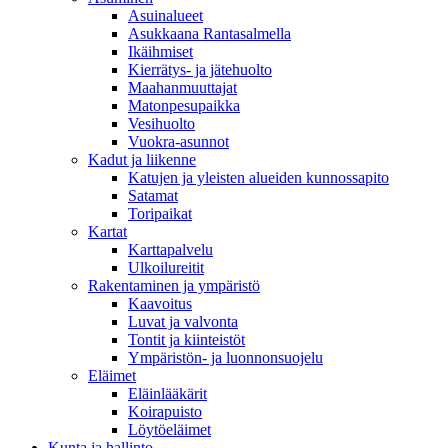
Asuinalueet
Asukkaana Rantasalmella
Ikäihmiset
Kierrätys- ja jätehuolto
Maahanmuuttajat
Matonpesupaikka
Vesihuolto
Vuokra-asunnot
Kadut ja liikenne
Katujen ja yleisten alueiden kunnossapito
Satamat
Toripaikat
Kartat
Karttapalvelu
Ulkoilureitit
Rakentaminen ja ympäristö
Kaavoitus
Luvat ja valvonta
Tontit ja kiinteistöt
Ympäristön- ja luonnonsuojelu
Eläimet
Eläinlääkärit
Koirapuisto
Löytöeläimet
Kunta ja hallinto