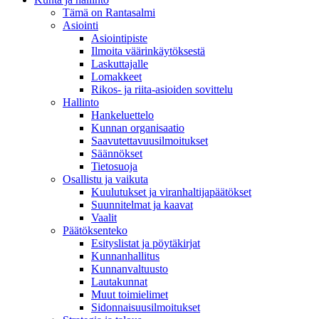
Tämä on Rantasalmi
Asiointi
Asiointipiste
Ilmoita väärinkäytöksestä
Laskuttajalle
Lomakkeet
Rikos- ja riita-asioiden sovittelu
Hallinto
Hankeluettelo
Kunnan organisaatio
Saavutettavuusilmoitukset
Säännökset
Tietosuoja
Osallistu ja vaikuta
Kuulutukset ja viranhaltijapäätökset
Suunnitelmat ja kaavat
Vaalit
Päätöksenteko
Esityslistat ja pöytäkirjat
Kunnanhallitus
Kunnanvaltuusto
Lautakunnat
Muut toimielimet
Sidonnaisuusilmoitukset