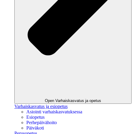
Open Varhaiskasvatus ja opetus
Varhaiskasvatus ja esiopetus
Asiointi varhaiskasvatuksessa
Esiopetus
Perhepäivähoito
Päiväkoti
Perusopetus