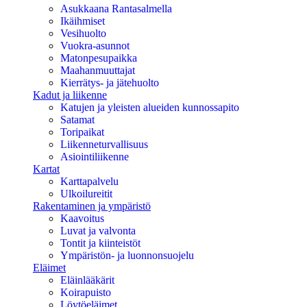
Asukkaana Rantasalmella
Ikäihmiset
Vesihuolto
Vuokra-asunnot
Matonpesupaikka
Maahanmuuttajat
Kierrätys- ja jätehuolto
Kadut ja liikenne
Katujen ja yleisten alueiden kunnossapito
Satamat
Toripaikat
Liikenneturvallisuus
Asiointiliikenne
Kartat
Karttapalvelu
Ulkoilureitit
Rakentaminen ja ympäristö
Kaavoitus
Luvat ja valvonta
Tontit ja kiinteistöt
Ympäristön- ja luonnonsuojelu
Eläimet
Eläinlääkärit
Koirapuisto
Löytöeläimet