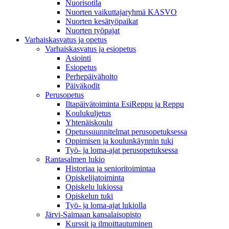
Nuorisotila
Nuorten vaikuttajaryhmä KASVO
Nuorten kesätyöpaikat
Nuorten työpajat
Varhaiskasvatus ja opetus
Varhaiskasvatus ja esiopetus
Asiointi
Esiopetus
Perhepäivähoito
Päiväkodit
Perusopetus
Iltapäivätoiminta EsiReppu ja Reppu
Koulukuljetus
Yhtenäiskoulu
Opetussuunnitelmat perusopetuksessa
Oppimisen ja koulunkäynnin tuki
Työ- ja loma-ajat perusopetuksessa
Rantasalmen lukio
Historiaa ja senioritoimintaa
Opiskelijatoiminta
Opiskelu lukiossa
Opiskelun tuki
Työ- ja loma-ajat lukiolla
Järvi-Saimaan kansalaisopisto
Kurssit ja ilmoittautuminen