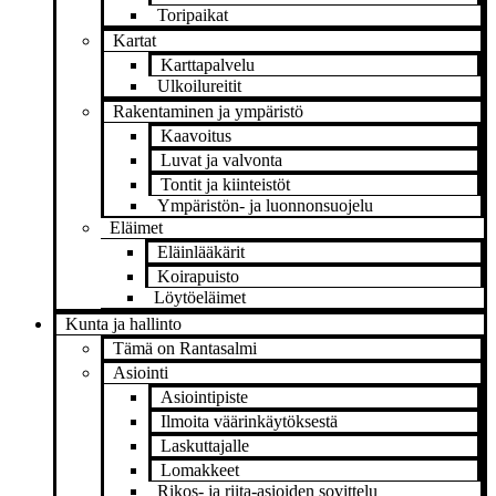
Toripaikat
Kartat
Karttapalvelu
Ulkoilureitit
Rakentaminen ja ympäristö
Kaavoitus
Luvat ja valvonta
Tontit ja kiinteistöt
Ympäristön- ja luonnonsuojelu
Eläimet
Eläinlääkärit
Koirapuisto
Löytöeläimet
Kunta ja hallinto
Tämä on Rantasalmi
Asiointi
Asiointipiste
Ilmoita väärinkäytöksestä
Laskuttajalle
Lomakkeet
Rikos- ja riita-asioiden sovittelu