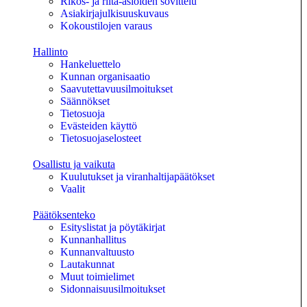
Rikos- ja riita-asioiden sovittelu
Asiakirjajulkisuuskuvaus
Kokoustilojen varaus
Hallinto
Hankeluettelo
Kunnan organisaatio
Saavutettavuusilmoitukset
Säännökset
Tietosuoja
Evästeiden käyttö
Tietosuojaselosteet
Osallistu ja vaikuta
Kuulutukset ja viranhaltijapäätökset
Vaalit
Päätöksenteko
Esityslistat ja pöytäkirjat
Kunnanhallitus
Kunnanvaltuusto
Lautakunnat
Muut toimielimet
Sidonnaisuusilmoitukset