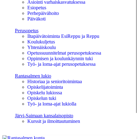
Asiointi varhaiskasvatuksessa
Esiopetus
Perhepäivähoito
Päiväkoti
Perusopetus
Iltapäivätoiminta EsiReppu ja Reppu
Koulukuljetus
Yhtenäiskoulu
Opetussuunnitelmat perusopetuksessa
Oppimisen ja koulunkäynnin tuki
Työ- ja loma-ajat perusopetuksessa
Rantasalmen lukio
Historiaa ja senioritoimintaa
Opiskelijatoiminta
Opiskelu lukiossa
Opiskelun tuki
Työ- ja loma-ajat lukiolla
Järvi-Saimaan kansalaisopisto
Kurssit ja ilmoittautuminen