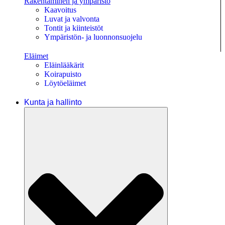
Rakentaminen ja ympäristö
Kaavoitus
Luvat ja valvonta
Tontit ja kiinteistöt
Ympäristön- ja luonnonsuojelu
Eläimet
Eläinlääkärit
Koirapuisto
Löytöeläimet
Kunta ja hallinto