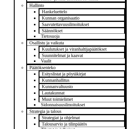
Hallinto
Hankeluettelo
Kunnan organisaatio
Saavutettavuusilmoitukset
Säännökset
Tietosuoja
Osallistu ja vaikuta
Kuulutukset ja viranhaltijapäätökset
Suunnitelmat ja kaavat
Vaalit
Päätöksenteko
Esityslistat ja pöytäkirjat
Kunnanhallitus
Kunnanvaltuusto
Lautakunnat
Muut toimielimet
Sidonnaisuusilmoitukset
Strategia ja talous
Strategiat ja ohjelmat
Talousarvio ja tilinpäätös