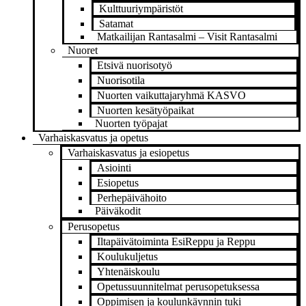
Kulttuuriympäristöt
Satamat
Matkailijan Rantasalmi – Visit Rantasalmi
Nuoret
Etsivä nuorisotyö
Nuorisotila
Nuorten vaikuttajaryhmä KASVO
Nuorten kesätyöpaikat
Nuorten työpajat
Varhaiskasvatus ja opetus
Varhaiskasvatus ja esiopetus
Asiointi
Esiopetus
Perhepäivähoito
Päiväkodit
Perusopetus
Iltapäivätoiminta EsiReppu ja Reppu
Koulukuljetus
Yhtenäiskoulu
Opetussuunnitelmat perusopetuksessa
Oppimisen ja koulunkäynnin tuki