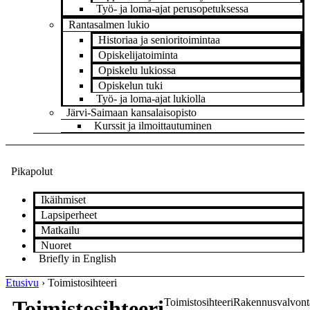
Työ- ja loma-ajat perusopetuksessa
Rantasalmen lukio
Historiaa ja senioritoimintaa
Opiskelijatoiminta
Opiskelu lukiossa
Opiskelun tuki
Työ- ja loma-ajat lukiolla
Järvi-Saimaan kansalaisopisto
Kurssit ja ilmoittautuminen
Pikapolut
Ikäihmiset
Lapsiperheet
Matkailu
Nuoret
Briefly in English
Etusivu
›
Toimistosihteeri
Toimistosihteeri
Toimistosihteeri
Rakennusvalvont