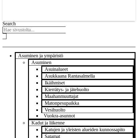
Search
Asuminen ja ympäristö
Asuminen
Asuinalueet
Asukkaana Rantasalmella
Ikäihmiset
Kierrätys- ja jätehuolto
Maahanmuuttajat
Matonpesupaikka
Vesihuolto
Vuokra-asunnot
Kadut ja liikenne
Katujen ja yleisten alueiden kunnossapito
Satamat