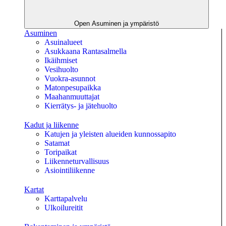
Open Asuminen ja ympäristö
Asuminen
Asuinalueet
Asukkaana Rantasalmella
Ikäihmiset
Vesihuolto
Vuokra-asunnot
Matonpesupaikka
Maahanmuuttajat
Kierrätys- ja jätehuolto
Kadut ja liikenne
Katujen ja yleisten alueiden kunnossapito
Satamat
Toripaikat
Liikenneturvallisuus
Asiointiliikenne
Kartat
Karttapalvelu
Ulkoilureitit