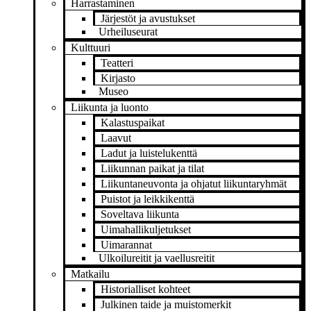
Harrastaminen
Järjestöt ja avustukset
Urheiluseurat
Kulttuuri
Teatteri
Kirjasto
Museo
Liikunta ja luonto
Kalastuspaikat
Laavut
Ladut ja luistelukenttä
Liikunnan paikat ja tilat
Liikuntaneuvonta ja ohjatut liikuntaryhmät
Puistot ja leikkikenttä
Soveltava liikunta
Uimahallikuljetukset
Uimarannat
Ulkoilureitit ja vaellusreitit
Matkailu
Historialliset kohteet
Julkinen taide ja muistomerkit