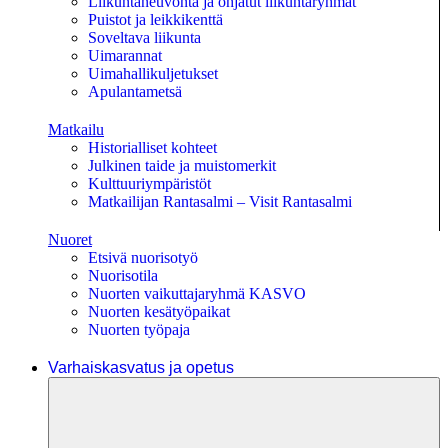
Liikuntaneuvonta ja ohjatut liikuntaryhmät
Puistot ja leikkikenttä
Soveltava liikunta
Uimarannat
Uimahallikuljetukset
Apulantametsä
Matkailu
Historialliset kohteet
Julkinen taide ja muistomerkit
Kulttuuriympäristöt
Matkailijan Rantasalmi – Visit Rantasalmi
Nuoret
Etsivä nuorisotyö
Nuorisotila
Nuorten vaikuttajaryhmä KASVO
Nuorten kesätyöpaikat
Nuorten työpaja
Varhaiskasvatus ja opetus