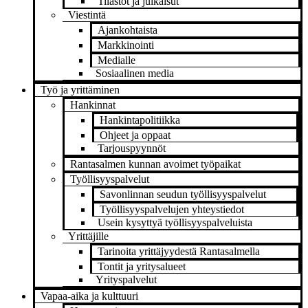
Tilastot ja julkaisut
Viestintä
Ajankohtaista
Markkinointi
Medialle
Sosiaalinen media
Työ ja yrittäminen
Hankinnat
Hankintapolitiikka
Ohjeet ja oppaat
Tarjouspyynnöt
Rantasalmen kunnan avoimet työpaikat
Työllisyyspalvelut
Savonlinnan seudun työllisyyspalvelut
Työllisyyspalvelujen yhteystiedot
Usein kysyttyä työllisyyspalveluista
Yrittäjille
Tarinoita yrittäjyydestä Rantasalmella
Tontit ja yritysalueet
Yrityspalvelut
Vapaa-aika ja kulttuuri