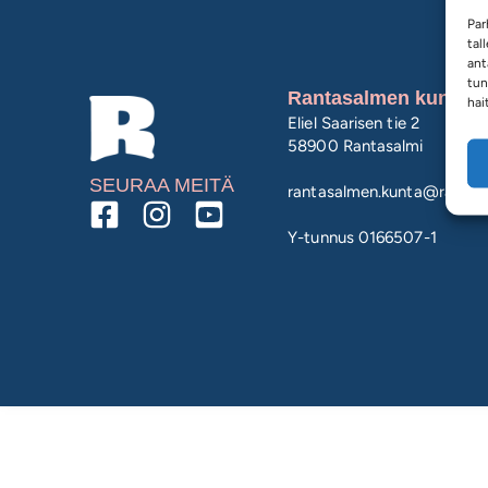
Par
tal
ant
tun
Rantasalmen kunta
hai
Eliel Saarisen tie 2
58900 Rantasalmi
SEURAA MEITÄ
rantasalmen.kunta@
rantasa
Y-tunnus 0166507-1