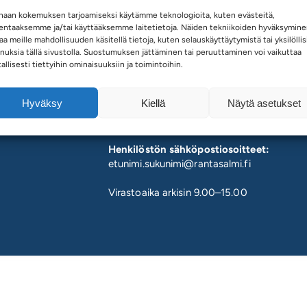
haan kokemuksen tarjoamiseksi käytämme teknologioita, kuten evästeitä,
lentaaksemme ja/tai käyttääksemme laitetietoja. Näiden tekniikoiden hyväksymin
aa meille mahdollisuuden käsitellä tietoja, kuten selauskäyttäytymistä tai yksilöllis
nuksia tällä sivustolla. Suostumuksen jättäminen tai peruuttaminen voi vaikuttaa
Asiakaspalvelupiste
tallisesti tiettyihin ominaisuuksiin ja toimintoihin.
Kunnanvirasto, Eliel Saarisen tie 2
Hyväksy
Kiellä
Näytä asetukset
Rantasalmen kunnan vaihde:
lmi.fi
040 161 5000
Henkilöstön sähköpostiosoitteet:
etunimi.sukunimi@rantasalmi.fi
Virastoaika arkisin 9.00–15.00