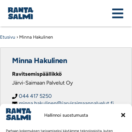
Etusivu
›
Minna Hakulinen
Minna Hakulinen
Ravitsemispäällikkö
Järvi-Saimaan Palvelut Oy
044 417 5250
minna.hakulinen@jarvisaimaanpalvelut.fi
Hallinnoi suostumusta
Parhaan kokemuksen tarjoamiseksi käytämme teknologioita, kuten