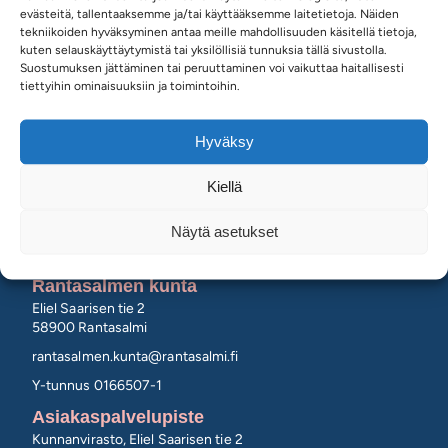
evästeitä, tallentaaksemme ja/tai käyttääksemme laitetietoja. Näiden
tekniikoiden hyväksyminen antaa meille mahdollisuuden käsitellä tietoja,
kuten selauskäyttäytymistä tai yksilöllisiä tunnuksia tällä sivustolla.
Suostumuksen jättäminen tai peruuttaminen voi vaikuttaa haitallisesti
tiettyihin ominaisuuksiin ja toimintoihin.
Hyväksy
SEURAA MEITÄ
Kiellä
Näytä asetukset
Rantasalmen kunta
Eliel Saarisen tie 2
58900 Rantasalmi
rantasalmen.kunta@
rantasalmi.fi
Y-tunnus 0166507-1
Asiakaspalvelupiste
Kunnanvirasto, Eliel Saarisen tie 2