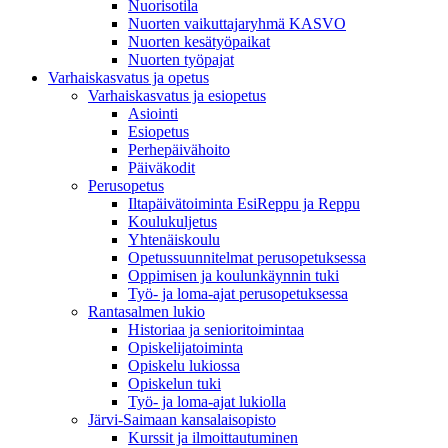
Nuorisotila
Nuorten vaikuttajaryhmä KASVO
Nuorten kesätyöpaikat
Nuorten työpajat
Varhaiskasvatus ja opetus
Varhaiskasvatus ja esiopetus
Asiointi
Esiopetus
Perhepäivähoito
Päiväkodit
Perusopetus
Iltapäivätoiminta EsiReppu ja Reppu
Koulukuljetus
Yhtenäiskoulu
Opetussuunnitelmat perusopetuksessa
Oppimisen ja koulunkäynnin tuki
Työ- ja loma-ajat perusopetuksessa
Rantasalmen lukio
Historiaa ja senioritoimintaa
Opiskelijatoiminta
Opiskelu lukiossa
Opiskelun tuki
Työ- ja loma-ajat lukiolla
Järvi-Saimaan kansalaisopisto
Kurssit ja ilmoittautuminen