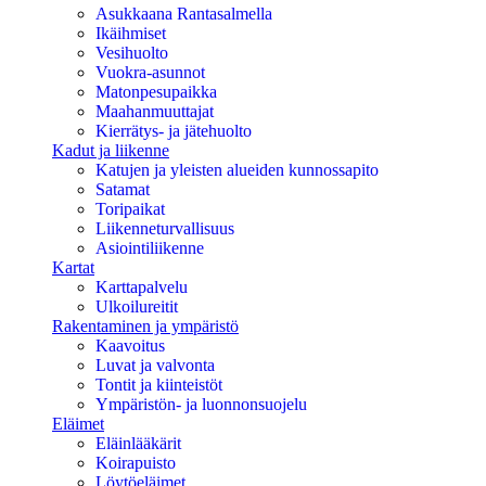
Asukkaana Rantasalmella
Ikäihmiset
Vesihuolto
Vuokra-asunnot
Matonpesupaikka
Maahanmuuttajat
Kierrätys- ja jätehuolto
Kadut ja liikenne
Katujen ja yleisten alueiden kunnossapito
Satamat
Toripaikat
Liikenneturvallisuus
Asiointiliikenne
Kartat
Karttapalvelu
Ulkoilureitit
Rakentaminen ja ympäristö
Kaavoitus
Luvat ja valvonta
Tontit ja kiinteistöt
Ympäristön- ja luonnonsuojelu
Eläimet
Eläinlääkärit
Koirapuisto
Löytöeläimet