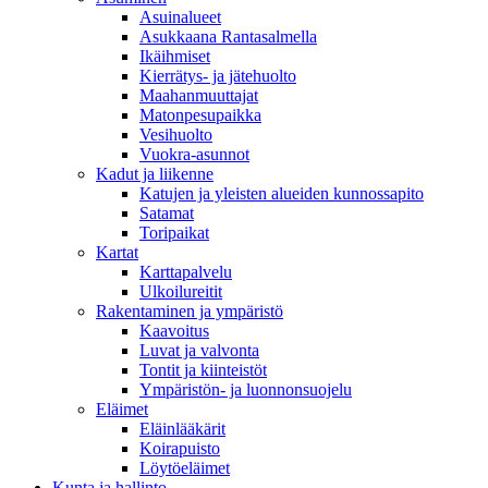
Asuinalueet
Asukkaana Rantasalmella
Ikäihmiset
Kierrätys- ja jätehuolto
Maahanmuuttajat
Matonpesupaikka
Vesihuolto
Vuokra-asunnot
Kadut ja liikenne
Katujen ja yleisten alueiden kunnossapito
Satamat
Toripaikat
Kartat
Karttapalvelu
Ulkoilureitit
Rakentaminen ja ympäristö
Kaavoitus
Luvat ja valvonta
Tontit ja kiinteistöt
Ympäristön- ja luonnonsuojelu
Eläimet
Eläinlääkärit
Koirapuisto
Löytöeläimet
Kunta ja hallinto