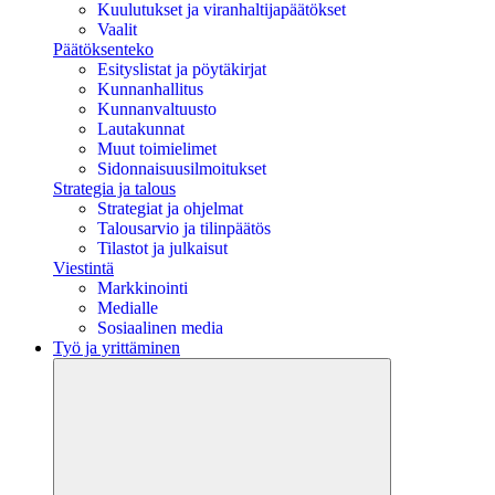
Kuulutukset ja viranhaltijapäätökset
Vaalit
Päätöksenteko
Esityslistat ja pöytäkirjat
Kunnanhallitus
Kunnanvaltuusto
Lautakunnat
Muut toimielimet
Sidonnaisuusilmoitukset
Strategia ja talous
Strategiat ja ohjelmat
Talousarvio ja tilinpäätös
Tilastot ja julkaisut
Viestintä
Markkinointi
Medialle
Sosiaalinen media
Työ ja yrittäminen