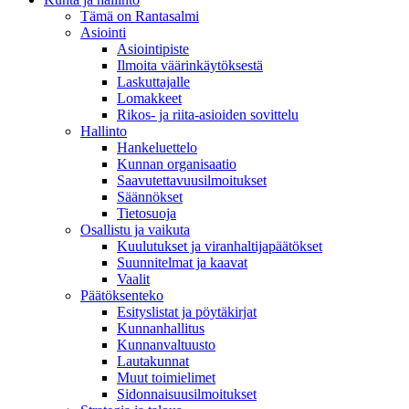
Tämä on Rantasalmi
Asiointi
Asiointipiste
Ilmoita väärinkäytöksestä
Laskuttajalle
Lomakkeet
Rikos- ja riita-asioiden sovittelu
Hallinto
Hankeluettelo
Kunnan organisaatio
Saavutettavuusilmoitukset
Säännökset
Tietosuoja
Osallistu ja vaikuta
Kuulutukset ja viranhaltijapäätökset
Suunnitelmat ja kaavat
Vaalit
Päätöksenteko
Esityslistat ja pöytäkirjat
Kunnanhallitus
Kunnanvaltuusto
Lautakunnat
Muut toimielimet
Sidonnaisuusilmoitukset