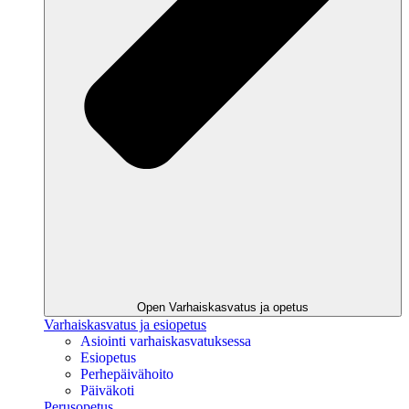
Open Varhaiskasvatus ja opetus
Varhaiskasvatus ja esiopetus
Asiointi varhaiskasvatuksessa
Esiopetus
Perhepäivähoito
Päiväkoti
Perusopetus