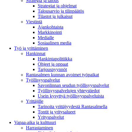
Strategia ja talous
Strategiat ja ohjelmat
Talousarvio ja tilinpäätös
Tilastot ja julkaisut
Viestintä
Ajankohtaista
Markkinointi
Medialle
Sosiaalinen media
Työ ja yrittäminen
Hankinnat
Hankintapolitiikka
Ohjeet ja oppaat
Tarjouspyynnöt
Rantasalmen kunnan avoimet työpaikat
Työllisyyspalvelut
Savonlinnan seudun työllisyyspalvelut
Työllisyyspalvelujen yhteystiedot
Usein kysyttyä työllisyyspalveluista
Yrittäjille
Tarinoita yrittäjyydestä Rantasalmella
Tontit ja yritysalueet
Yrityspalvelut
Vapaa-aika ja kulttuuri
Harrastaminen