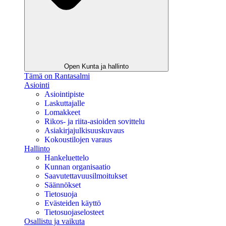
Open Kunta ja hallinto
Tämä on Rantasalmi
Asiointi
Asiointipiste
Laskuttajalle
Lomakkeet
Rikos- ja riita-asioiden sovittelu
Asiakirjajulkisuuskuvaus
Kokoustilojen varaus
Hallinto
Hankeluettelo
Kunnan organisaatio
Saavutettavuusilmoitukset
Säännökset
Tietosuoja
Evästeiden käyttö
Tietosuojaselosteet
Osallistu ja vaikuta