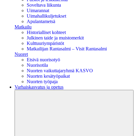
Soveltava liikunta
Uimarannat
Uimahallikuljetukset
Apulantametsä
Matkailu
Historialliset kohteet
Julkinen taide ja muistomerkit
Kulttuuriympäristöt
Matkailijan Rantasalmi – Visit Rantasalmi
Nuoret
Etsivä nuorisotyö
Nuorisotila
Nuorten vaikuttajaryhmä KASVO
Nuorten kesätyöpaikat
Nuorten työpaja
Varhaiskasvatus ja opetus