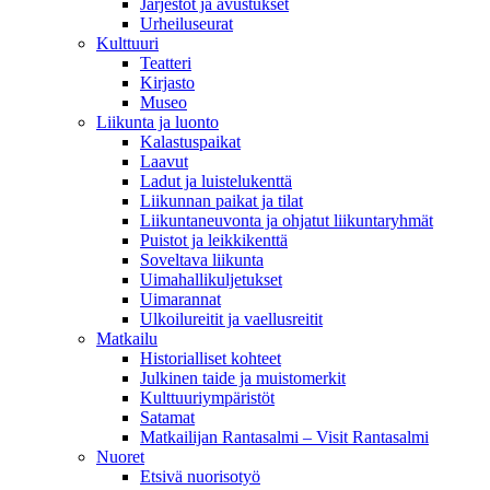
Järjestöt ja avustukset
Urheiluseurat
Kulttuuri
Teatteri
Kirjasto
Museo
Liikunta ja luonto
Kalastuspaikat
Laavut
Ladut ja luistelukenttä
Liikunnan paikat ja tilat
Liikuntaneuvonta ja ohjatut liikuntaryhmät
Puistot ja leikkikenttä
Soveltava liikunta
Uimahallikuljetukset
Uimarannat
Ulkoilureitit ja vaellusreitit
Matkailu
Historialliset kohteet
Julkinen taide ja muistomerkit
Kulttuuriympäristöt
Satamat
Matkailijan Rantasalmi – Visit Rantasalmi
Nuoret
Etsivä nuorisotyö