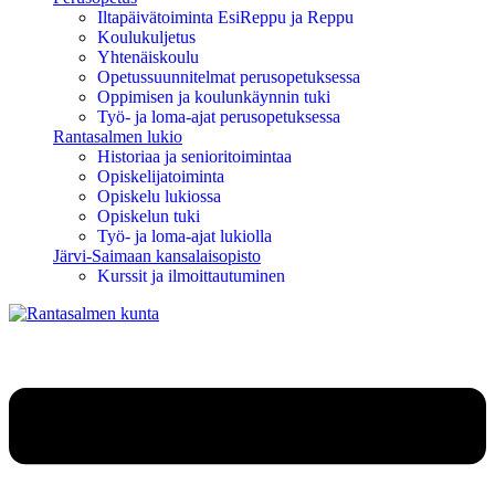
Iltapäivätoiminta EsiReppu ja Reppu
Koulukuljetus
Yhtenäiskoulu
Opetussuunnitelmat perusopetuksessa
Oppimisen ja koulunkäynnin tuki
Työ- ja loma-ajat perusopetuksessa
Rantasalmen lukio
Historiaa ja senioritoimintaa
Opiskelijatoiminta
Opiskelu lukiossa
Opiskelun tuki
Työ- ja loma-ajat lukiolla
Järvi-Saimaan kansalaisopisto
Kurssit ja ilmoittautuminen