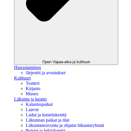
Open Vapaa-aika ja kulttuuri
Harrastaminen
Järjestöt ja avustukset
Kulttuuri
Teatteri
Kirjasto
Museo
Liikunta ja luonto
Kalastuspaikat
Laavut
Ladut ja luistelukenttä
Liikunnan paikat ja tilat
Liikuntaneuvonta ja ohjatut liikuntaryhmät
Puistot ja leikkikenttä