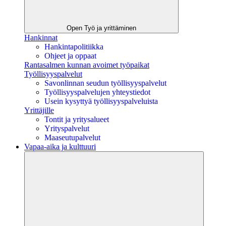
Open Työ ja yrittäminen
Hankinnat
Hankintapolitiikka
Ohjeet ja oppaat
Rantasalmen kunnan avoimet työpaikat
Työllisyyspalvelut
Savonlinnan seudun työllisyyspalvelut
Työllisyyspalvelujen yhteystiedot
Usein kysyttyä työllisyyspalveluista
Yrittäjille
Tontit ja yritysalueet
Yrityspalvelut
Maaseutupalvelut
Vapaa-aika ja kulttuuri