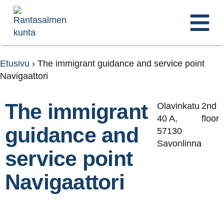
Etusivu
›
The immigrant guidance and service point
Navigaattori
The immigrant
Olavinkatu
2nd
40 A,
floor
guidance and
57130
Savonlinna
service point
Navigaattori